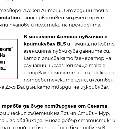
 отговоря И.Джей Антони. От години той е
undation
– консервативен мозъчен тръст,
чни планове и политики на президента.
В миналото Антони публично е
критикувал BLS
и начина, по който
агенцията публикува данните си,
като я описва като "генератор на
случайни числа". Той също така е
оспорвал точността на индекса на
потребителските цени, изготвен
а Джо Байдън, като твърди, че изкривявал
 трябва да бъде потвърдена от Сената.
омическия съветник на Тръмп Стивън Мур,
епа и го обявиха за "много добър статистик" и
та са той да бъде одобрен без проблем в