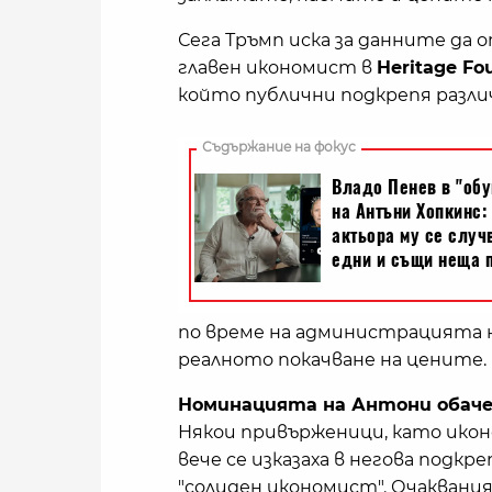
Сега Тръмп иска за данните да
главен икономист в
Heritage Fo
който публични подкрепя разли
по време на администрацията н
реалното покачване на цените.
Номинацията на Антони обаче
Някои привърженици, като икон
вече се изказаха в негова подкр
"солиден икономист". Очаквания