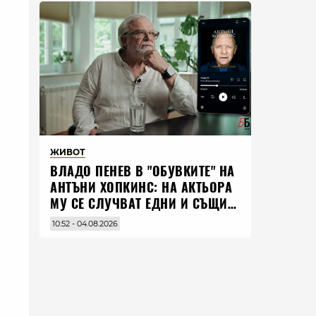
ЖИВОТ
ВЛАДO ПЕНЕВ В "ОБУВКИТЕ" НА
АНТЪНИ ХОПКИНС: НА АКТЬОРА
МУ СЕ СЛУЧВАТ ЕДНИ И СЪЩИ
НЕЩА ПО ЦЕЛИЯ СВЯТ
10:52 - 04.08.2026