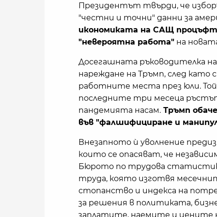
Президентът твърди, че избор
"честни и точни" данни за амер
икономиката на САЩ процъфтя
"невероятна работа"
на новата
Досегашната ръководителка на
нареждане на Тръмп, след като
работните места през юли. Той 
последните три месеца ръстът 
пандемията насам.
Тръмп обаче
във "фалшифициране и манипул
Внезапното ѝ уволнение преди
които се опасяват, че независи
Бюрото по трудова статистик
труда, която изготвя месечнит
стопанство и индекса на потр
за решения в политиката, бизн
заплатите, наемите и цените 