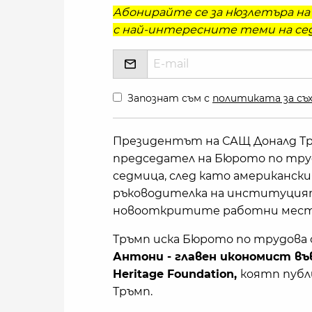
Абонирайте се за нюзлетъра на 
с най-интересните теми на сед
Запознат съм с
политиката за съх
Президентът на САЩ Доналд Тр
председател на Бюрото по тру
седмица, след като американск
ръководителка на институцията
новооткритите работни места 
Тръмп иска Бюрото по трудова 
Антони - главен икономист в
Heritage Foundation,
коятп публ
Тръмп.