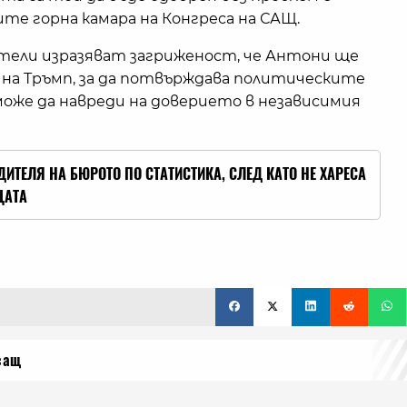
е горна камара на Конгреса на САЩ.
тели изразяват загриженост, че Антони ще
 на Тръмп, за да потвърждава политическите
може да навреди на доверието в независимия
ИТЕЛЯ НА БЮРОТО ПО СТАТИСТИКА, СЛЕД КАТО НЕ ХАРЕСА
ЦАТА
сащ