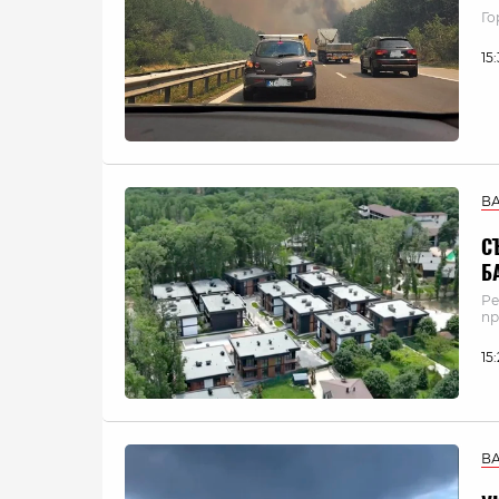
Го
15
В
С
Б
Ре
пр
15
В