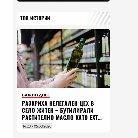
ТОП ИСТОРИИ
ВАЖНО ДНЕС
РАЗКРИХА НЕЛЕГАЛЕН ЦЕХ В
СЕЛО ЖИТЕН – БУТИЛИРАЛИ
РАСТИТЕЛНО МАСЛО КАТО EXTRA
VIRGIN ЗЕХТИН
14:28 - 05.08.2026