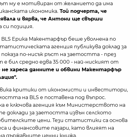
ът му е мотивиран от желанието да има
иканската икономика.
Той подчерта, че
вала и вярва, че Антони ще свърши
 си позиция.
 BLS Ерика Макентарфър беше уволнена по
 статистическата агенция публикува доклад за
показа по-нисък ръст на заетостта - през
е бил средно едва 35 000 - най-ниският от
 не хареса данните и обвини Макентарфър
ация".
звика критики от икономисти и инвеститори,
мостта на BLS е поставена под въпрос.
а е ключова агенция към Министерството на
е доклади за заетостта извън селското
ебителските цени. Тези статистики са основа
еса и финансовите пазари, като влияят на
на държавните ценни книжа.