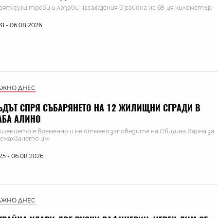
рят сухи треви и лозови насаждения в района на 69-ия километър
:31 - 06.08.2026
АЖНО ДНЕС
ЪДЪТ СПРЯ СЪБАРЯНЕТО НА 12 ЖИЛИЩНИ СГРАДИ В
АБА АЛИНО
шението е временно и не отменя заповедите на Община Варна за
емахването им
:25 - 06.08.2026
АЖНО ДНЕС