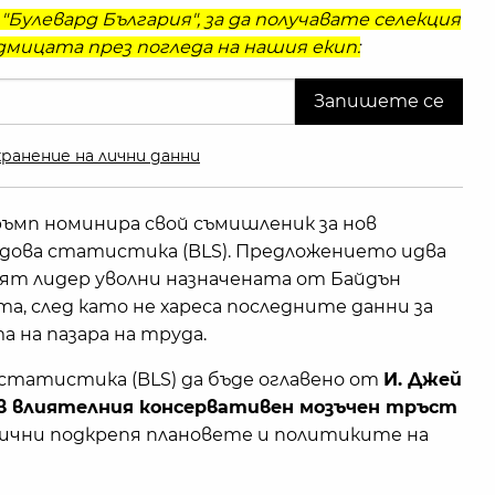
"Булевард България", за да получавате селекция
мицата през погледа на нашия екип:
ранение на лични данни
ъмп номинира свой съмишленик за нов
дова статистика (BLS). Предложението идва
ият лидер уволни назначената от Байдън
, след като не хареса последните данни за
на пазара на труда.
статистика (BLS) да бъде оглавено от
И. Джей
ъв влиятелния консервативен мозъчен тръст
ични подкрепя плановете и политиките на