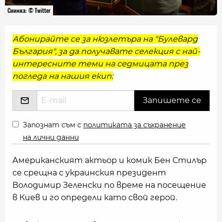
Снимка: © Twitter
Абонирайте се за нюзлетъра на "Булевард
България", за да получавате селекция с най-
интересните теми на седмицата през
погледа на нашия екип:
Запознат съм с
политиката за съхранение
на лични данни
Американският актьор и комик Бен Стилър
се срещна с украинския президент
Володимир Зеленски по време на посещение
в Киев и го определи като свой герой.