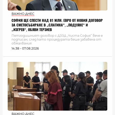
ВАЖНО ДНЕС
СОФИЯ ЩЕ СПЕСТИ НАД 81 МЛН. ЕВРО ОТ НОВИЯ ДОГОВОР
ЗА СМЕТОСЪБИРАНЕ В „СЛАТИНА“, „ПОДУЯНЕ“ И
„ИЗГРЕВ“, ОБЯВИ ТЕРЗИЕВ
Петгодишният договор с ДЗЗД „Чиста София“ вече е
подписан, след като процедурата беше забавена от
обжалвания
14:38 - 07.08.2026
ВАЖНО ДНЕС