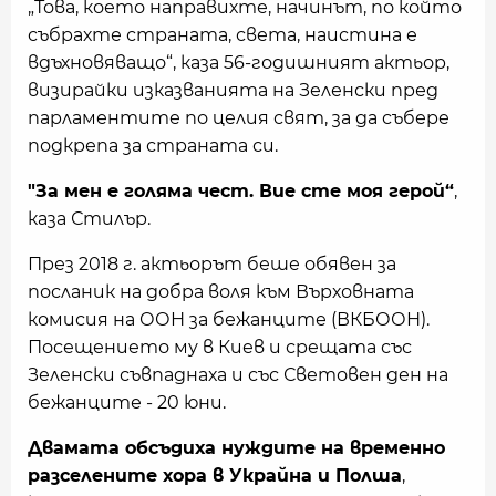
„Това, което направихте, начинът, по който
събрахте страната, света, наистина е
вдъхновяващо“, каза 56-годишният актьор,
визирайки изказванията на Зеленски пред
парламентите по целия свят, за да събере
подкрепа за страната си.
"За мен е голяма чест. Вие сте моя герой“
,
каза Стилър.
През 2018 г. актьорът беше обявен за
посланик на добра воля към Върховната
комисия на ООН за бежанците (ВКБООН).
Посещението му в Киев и срещата със
Зеленски съвпаднаха и със Световен ден на
бежанците - 20 юни.
Двамата обсъдиха нуждите на временно
разселените хора в Украйна и Полша
,