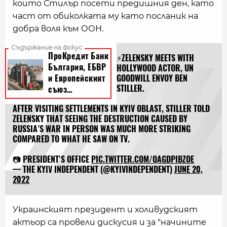
които Стилър посети предишния ден, като
част от обиколката му като посланик на
добра воля към ООН.
⚡️ZELENSKY MEETS WITH
HOLLYWOOD ACTOR, UN
GOODWILL ENVOY BEN
STILLER.
AFTER VISITING SETTLEMENTS IN KYIV OBLAST, STILLER TOLD
ZELENSKY THAT SEEING THE DESTRUCTION CAUSED BY
RUSSIA’S WAR IN PERSON WAS MUCH MORE STRIKING
COMPARED TO WHAT HE SAW ON TV.
📷 PRESIDENT'S OFFICE
PIC.TWITTER.COM/QAGDPIBZOE
— THE KYIV INDEPENDENT (@KYIVINDEPENDENT)
JUNE 20,
2022
Украинският президент и холивудският
актьор са провели дискусия и за "начините