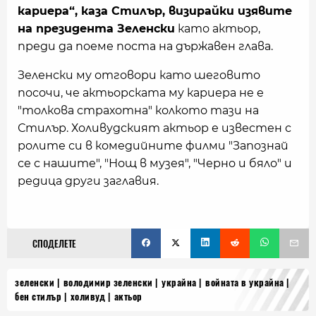
кариера“, каза Стилър, визирайки изявите
на президента Зеленски
като актьор,
преди да поеме поста на държавен глава.
Зеленски му отговори като шеговито
посочи, че актьорската му кариера не е
"толкова страхотна" колкото тази на
Стилър. Холивудският актьор е известен с
ролите си в комедийните филми "Запознай
се с нашите", "Нощ в музея", "Черно и бяло" и
редица други заглавия.
СПОДЕЛЕТЕ
зеленски
володимир зеленски
украйна
войната в украйна
бен стилър
холивуд
актьор