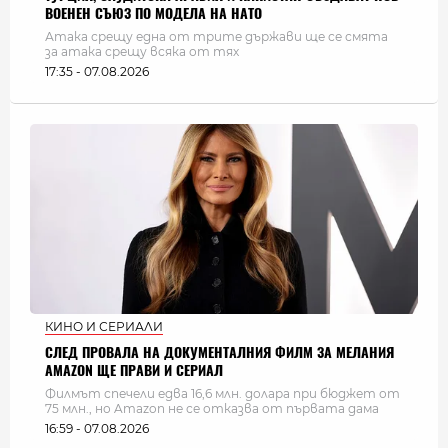
ВОЕНЕН СЪЮЗ ПО МОДЕЛА НА НАТО
Атака срещу една от трите държави ще се смята
за атака срещу всяка от тях
17:35 - 07.08.2026
КИНО И СЕРИАЛИ
СЛЕД ПРОВАЛА НА ДОКУМЕНТАЛНИЯ ФИЛМ ЗА МЕЛАНИЯ
AMAZON ЩЕ ПРАВИ И СЕРИАЛ
Филмът спечели едва 16,6 млн. долара при бюджет от
75 млн., но Amazon не се отказва от първата дама
16:59 - 07.08.2026