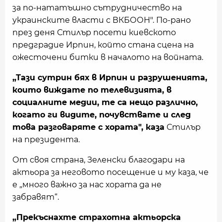
за по-нататъшно сътрудничество на
украинските власти с ВКБООН". По-рано
през деня Стилър посети киевското
предградие Ирпин, който стана сцена на
ожесточени битки в началото на войната.
„Тази сутрин бях в Ирпин и разрушенията,
които виждате по телевизията, в
социалните медии, те са нещо различно,
когато ги видите, почувствате и след
това разговаряте с хората", каза
Стилър
на президента.
От своя страна, Зеленски благодари на
актьора за неговото посещение и му каза, че
е „много важно за нас хората да не
забравят“.
„Прекъснахте страхотна актьорска