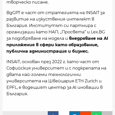
творческо писане.
BgGPT е част от стратегията на INSAIT за
развитие на изкуствения интелект в
България. Институтът си партнира с
организации като НАП, „Просвета“ и Lex.BG
за подобряване на модела и
внедряване на AI
приложения в сфери като образование,
публична администрация и бизнес.
INSAIT, основан през 2022 г. като част от
Софийския университет и с подкрепата на
двата най-големи технологични
университета на Швейцария ETH Zurich и
EPFL, е водещият център за AI иновации в
България.