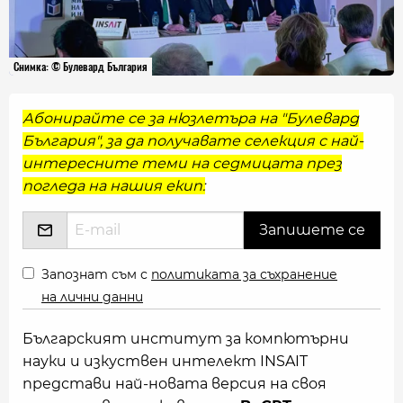
Снимка: © Булевард България
Абонирайте се за нюзлетъра на "Булевард
България", за да получавате селекция с най-
интересните теми на седмицата през
погледа на нашия екип:
Запознат съм с
политиката за съхранение
на лични данни
Българският институт за компютърни
науки и изкуствен интелект INSAIT
представи най-новата версия на своя