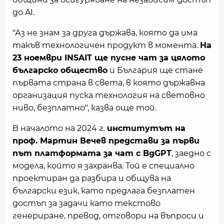
до AI.
"Аз не знам за друга държава, която да има
такъв технологичен продукт в момента.
На
23 ноември INSAIT ще пусне чат за цялото
българско общество
и България ще стане
първата страна в света, в която държавна
организация пуска технология на световно
ниво, безплатно", казва още той.
В началото на 2024 г.
институтът на
проф. Мартин Вечев представи за първи
път платформата за чат с BgGPT
, заедно с
модела, който я захранва. Той е специално
проектиран да разбира и общува на
български език, като предлага безплатен
достъп за задачи като текстово
генериране, превод, отговори на въпроси и