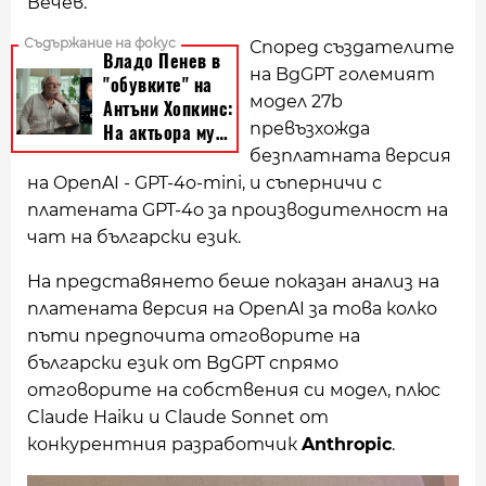
Вечев.
Според създателите
на BgGPT големият
модел 27b
превъзхожда
безплатната версия
на OpenAI - GPT-4o-mini, и съперничи с
платената GPT-4o за производителност на
чат на български език.
На представянето беше показан анализ на
платената версия на OpenAI за това колко
пъти предпочита отговорите на
български език от BgGPT спрямо
отговорите на собствения си модел, плюс
Claude Haiku и Claude Sonnet от
конкурентния разработчик
Anthropic
.