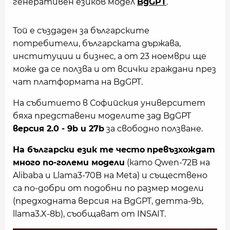
генеративен езиков модел
BgGPT
.
Той е създаден за българските
потребители, българската държава,
институции и бизнес, а от 23 ноември ще
може да се ползва и от всички граждани през
чат платформата на BgGPT.
На събитието в Софийския университет
бяха представени моделите зад BgGPT
версия 2.0 - 9b и 27b
за свободно ползване.
На български език те често
превъзхождат
много по-големи модели
(като Qwen-72B на
Alibaba и Llama3-70B на Meta) и съществено
са по-добри от подобни по размер модели
(предходната версия на BgGPT, gemma-9b,
llama3.X-8b), съобщават от INSAIT.