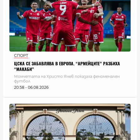
СПОРТ
ЦСКА СЕ ЗАБАВЛЯВА В ЕВРОПА. “АРМЕЙЦИТЕ” РАЗБИХА
“МАКАБИ”
Момчетата на Христо Янев показаха феноменален
футбол
20:58 - 06.08.2026