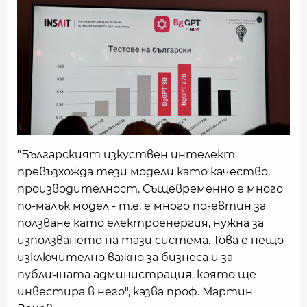
"Българският изкуствен интелект
превъзхожда тези модели като качество,
производителност. Същевременно е много
по-малък модел - т.е. е много по-евтин за
ползване като електроенергия, нужна за
използването на тази система. Това е нещо
изключително важно за бизнеса и за
публичната администрация, която ще
инвестира в него", казва проф. Мартин