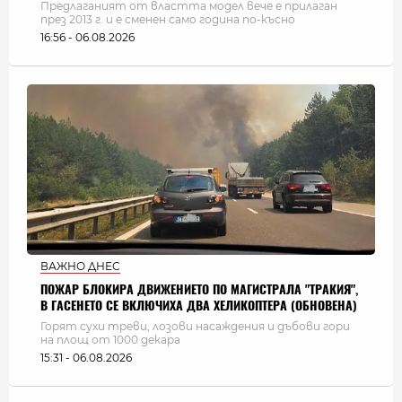
Предлаганият от властта модел вече е прилаган
през 2013 г. и е сменен само година по-късно
16:56 - 06.08.2026
ВАЖНО ДНЕС
ПОЖАР БЛОКИРА ДВИЖЕНИЕТО ПО МАГИСТРАЛА "ТРАКИЯ",
В ГАСЕНЕТО СЕ ВКЛЮЧИХА ДВА ХЕЛИКОПТЕРА (ОБНОВЕНА)
Горят сухи треви, лозови насаждения и дъбови гори
на площ от 1000 декара
15:31 - 06.08.2026