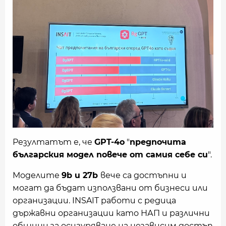
Резултатът е, че
GPT-4o
"
предпочита
българския модел повече от самия себе си
".
Моделите
9b и 27b
вече са достъпни и
могат да бъдат използвани от бизнеси или
организации. INSAIT работи с редица
държавни организации като НАП и различни
общини за осигуряване на независим достъп