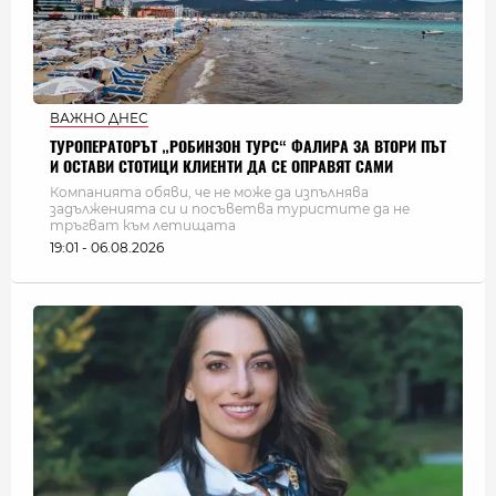
ВАЖНО ДНЕС
ТУРОПЕРАТОРЪТ „РОБИНЗОН ТУРС“ ФАЛИРА ЗА ВТОРИ ПЪТ
И ОСТАВИ СТОТИЦИ КЛИЕНТИ ДА СЕ ОПРАВЯТ САМИ
Компанията обяви, че не може да изпълнява
задълженията си и посъветва туристите да не
тръгват към летищата
19:01 - 06.08.2026