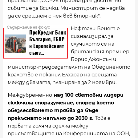
присъства. „COP26 трябва да е достъпно
събитие за всички. Министърът се надява
да се срещнем с нея във вторник".
Нафтали Бенет е
сигнализирал за
случилото се на
британския премиер
Борис Джонсън и
министър-председателят на Обединеното
кралство е поканил Елхарар на срещата
между двамата, планирана за 2 ноември.
Междувременно
над 100 световни лидери
сключиха споразумение, според което
обезлесяването трябва да бъде
прекъснато напълно до 2030 г.
Това е
първата голяма сделка между
присъстващите на Конференцията на ООН,