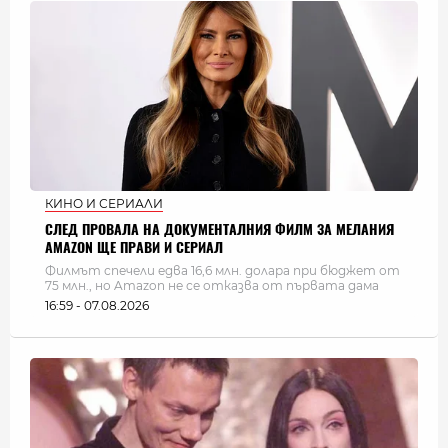
КИНО И СЕРИАЛИ
СЛЕД ПРОВАЛА НА ДОКУМЕНТАЛНИЯ ФИЛМ ЗА МЕЛАНИЯ
AMAZON ЩЕ ПРАВИ И СЕРИАЛ
Филмът спечели едва 16,6 млн. долара при бюджет от
75 млн., но Amazon не се отказва от първата дама
16:59 - 07.08.2026