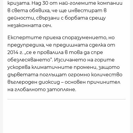
кризата. Над 30 от най-големите компании
в света обявиха, че ще инвестират в
дейности, свързани с борбата срещу
незаконната сеч.
Експертите приеха споразумението, но
предупредиха, че предишната сделка от
2014 г. „се е провалила в това да спре
обезлесяването“. Изсичането на горите
ускорява климатичните промени, защото
дърветата поглъщат огромно количество
въглероден диоксид – основен причинител
на глобалното затопляне.