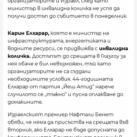
организаторите и Израел, след като
министър в инвалидна количка не успя да
получи достъп до събитието в понеделник.
Карин Елхарар,
която е министър на
инфраструктурата, енергетиката и
водните ресурси, се придвижва с
инвалидна
количка.
Достъпът до срещата в Глазгоу за
нея обаче е бил невъзможен, тъй като
организаторите не са създали
необходимите условия. 44-годишната
Елхарар от партия „Йеш Атид“ нарече
случилото се „тъжно“ и пусна оплакване до
домакините.
Израелският премиер Нафтали Бенет
обяви, че няма да присъства на срещата във
вторник, ако Елхарар не бъде допусната до