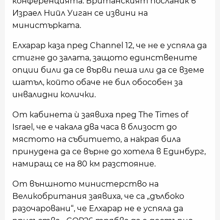
конференцията. Британският посланик в
Израел Нийл Уиган се извини на
министърката.
Елхарар каза пред Channel 12, че не е успяла да
стигне до залата, защото единствените
опции били да се върви пеша или да се вземе
шатъл, който обаче не бил обособен за
инвалидни колички.
От кабинета ѝ заявиха пред The Times of
Israel, че е чакала два часа в близост до
мястото на събитието, а накрая била
принудена да се върне до хотела в Единбург,
намиращ се на 80 км разстояние.
От външното министерство на
Великобритания заявиха, че са „дълбоко
разочаровани“, че Елхарар не е успяла да