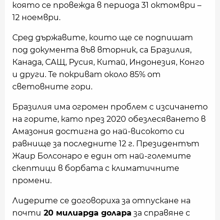
която се провежда в периода 31 октомври –
12 ноември.
Сред държавите, които ще се подпишат
под документа във вторник, са Бразилия,
Канада, САЩ, Русия, Китай, Индонезия, Конго
и други. Те покриват около 85% от
световните гори.
Бразилия има огромен проблем с изсичането
на горите, като през 2020 обезлесяването в
Амазония достигна до най-високото си
равнище за последните 12 г. Президентът
Жаир Болсонаро е един от най-големите
скептици в борбата с климатичните
промени.
Лидерите се договориха за отпускане на
почти
20 милиарда долара
за справяне с