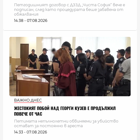
Петгодишният договор с ДЗЗД „Чиста София“ вече е
подписан, след като процедурата беше забавена от
обжалвания
14:38 - 07.08.2026
ВАЖНО ДНЕС
ЖЕСТОКИЯТ ПОБОЙ НАД ГЕОРГИ КУЗЕВ Е ПРОДЪЛЖИЛ
ПОВЕЧЕ ОТ ЧАС
Петимата непълнолетни обвиняеми за убийство
остават за постоянно в ареста
14:33 - 07.08.2026