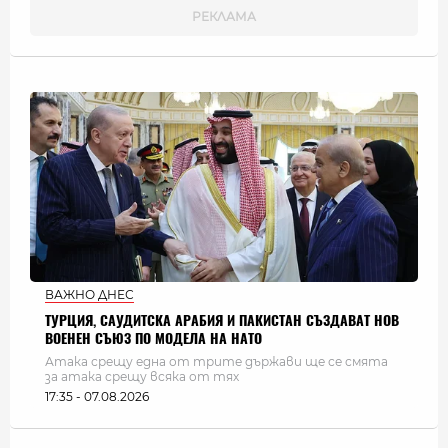
ВАЖНО ДНЕС
ТУРЦИЯ, САУДИТСКА АРАБИЯ И ПАКИСТАН СЪЗДАВАТ НОВ
ВОЕНЕН СЪЮЗ ПО МОДЕЛА НА НАТО
Атака срещу една от трите държави ще се смята
за атака срещу всяка от тях
17:35 - 07.08.2026