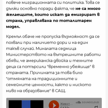
повече миграционната си политика. Това се
дължи основно поради факта, че
не са много
желаещите, които искат да емигрират в
страна, управлявана по тоталитарен
модел.
Кремъл обаче не пропуска възможност да се
похвали при наличието дори и на един
такъв случай. Миналата седмица
Министерството на вътрешните работи
обяви, че американска двойка и техните
деца са потърсили "временно убежище" в
страната. Причината за това било
"отмяната на традиционните и
семейните ценности, както и ниското
ниво на образование" в САЩ.