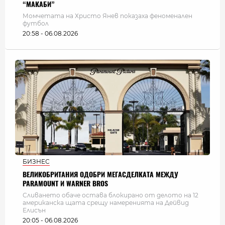
“МАКАБИ”
Момчетата на Христо Янев показаха феноменален
футбол
20:58 - 06.08.2026
БИЗНЕС
ВЕЛИКОБРИТАНИЯ ОДОБРИ МЕГАСДЕЛКАТА МЕЖДУ
PARAMOUNT И WARNER BROS
Сливането обаче остава блокирано от делото на 12
американска щата срещу намеренията на Дейвид
Елисън
20:05 - 06.08.2026