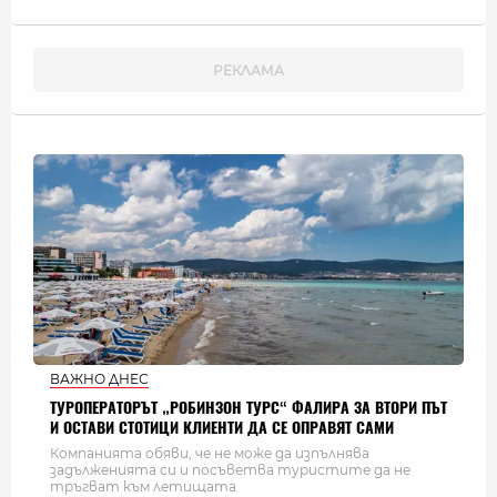
ВАЖНО ДНЕС
ТУРОПЕРАТОРЪТ „РОБИНЗОН ТУРС“ ФАЛИРА ЗА ВТОРИ ПЪТ
И ОСТАВИ СТОТИЦИ КЛИЕНТИ ДА СЕ ОПРАВЯТ САМИ
Компанията обяви, че не може да изпълнява
задълженията си и посъветва туристите да не
тръгват към летищата