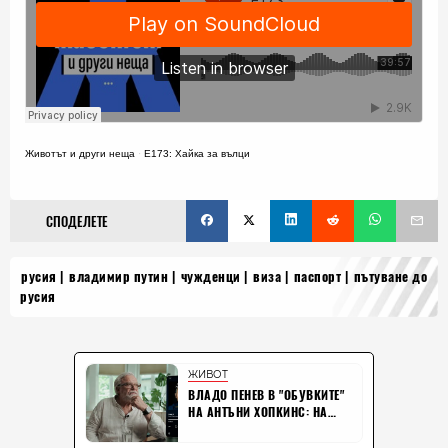
Животът и други неща
·
Е173: Хайка за вълци
СПОДЕЛЕТЕ
русия
владимир путин
чужденци
виза
паспорт
пътуване до
русия