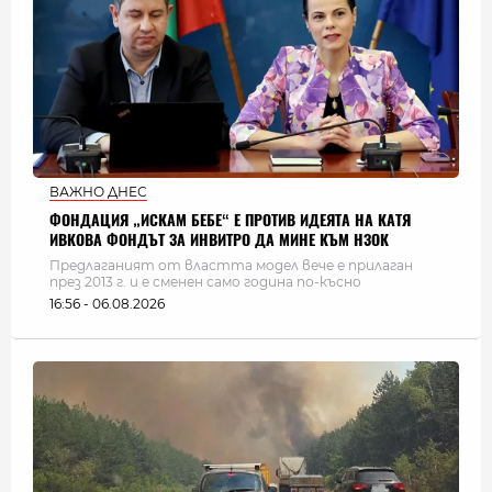
ВАЖНО ДНЕС
ФОНДАЦИЯ „ИСКАМ БЕБЕ“ Е ПРОТИВ ИДЕЯТА НА КАТЯ
ИВКОВА ФОНДЪТ ЗА ИНВИТРО ДА МИНЕ КЪМ НЗОК
Предлаганият от властта модел вече е прилаган
през 2013 г. и е сменен само година по-късно
16:56 - 06.08.2026