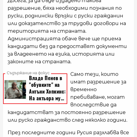
Досега, за да бъде издадено такова
разрешение, бяха необходими познания по
руски, роднински връзки с руски гражданин
или доказателство за трудови договори на
територията на страната.
Администрацията обаче вече ще приема
кандидати без да предоставят документи
за владеенето на езика, историята или
законите на страната.
Само тези, които
имат разрешение за
временно
пребиваване, могат
впоследствие да
кандидатстват за постоянно разрешение
или руско гражданство след няколко години.
През последните години Русия разхлабва все