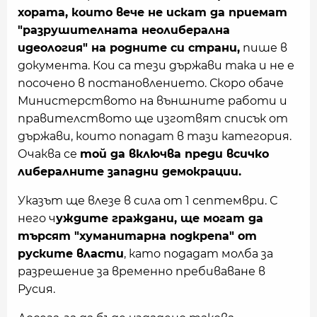
хората, които вече не искат да приемат
"разрушителната неолиберална
идеология" на родните си страни,
пише в
документа. Кои са тези държави така и не е
посочено в постановлението. Скоро обаче
Министерството на външните работи и
правителството ще изготвят списък от
държави, които попадат в тази категория.
Очаква се
той да включва преди всичко
либералните западни демокрации.
Указът ще влезе в сила от 1 септември. С
него ч
уждите граждани, ще могат да
търсят "хуманитарна подкрепа" от
руските власти
, като подадат молба за
разрешение за временно пребиваване в
Русия.