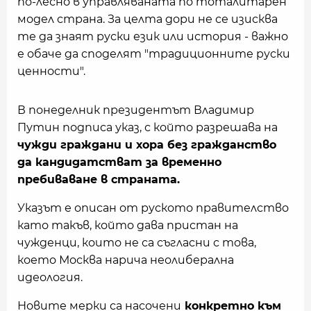
по-лесно в управляваната по тоталитарен
модел страна. За целта дори не се изисква
те да знаят руски език или история - важно
е обаче да споделят "традиционните руски
ценности".
В понеделник президентът Владимир
Путин подписа указ, с който разрешава на
чужди граждани и хора без гражданство
да кандидатстват за временно
пребиваване в страната.
Указът е описан от руското правителство
като такъв, който дава пристан на
чужденци, които не са съгласни с това,
което Москва нарича неолиберална
идеология.
Новите мерки са насочени
конкретно към