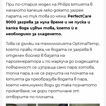
При по-стария модел на Philips ютията в
началото капеше леко докато загрее
парата, но тук това го няма.
PerfectCare
9000 загрява за нула време и не пуска и
капка вода извън това, което ѝ е
необходимо за гладенето.
Това се дължи на технологията OptimalTemp,
която прави така, че водата се загрява в
отделен бойлер в базата на
парогенератора и по маркуча до гладещата
повърхност се изпраща само пара: готова,
топла пара, а не се разчита на плочата на
ютията да преобразува водата в пара,
което неминуемо води до така познатото
прокапване, че дори протичане от
отворите по плочата.