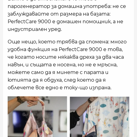
парогенератор за домашна употреба: не се
заблуждавайте от размера на базата:
PerfectCare 9000 е домашен помощник, а не
индустриален уред.
Още нещо, което трябва да спомена: много
удобна функция на PerfectCare 9000 e това,
че когато носите някаква дреха за два часа
навън, и същата е носена, но не е мръсна,
можете само да я минете с парата и
ютията да я обдуха, след което да я
облечете все едно е току-що изпрана.