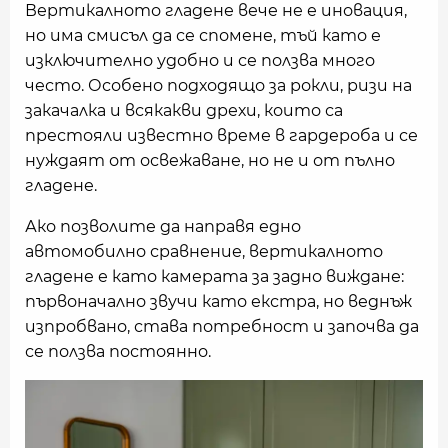
Вертикалното гладене вече не е иновация,
но има смисъл да се спомене, тъй като е
изключително удобно и се ползва много
често. Особено подходящо за рокли, ризи на
закачалка и всякакви дрехи, които са
престояли известно време в гардероба и се
нуждаят от освежаване, но не и от пълно
гладене.
Ако позволите да направя едно
автомобилно сравнение, вертикалното
гладене е като камерата за задно виждане:
първоначално звучи като екстра, но веднъж
изпробвано, става потребност и започва да
се ползва постоянно.