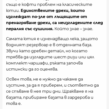
също е кофти проблем на класическите
ютии.
Единствените дрехи, които
изглеждат по-зле от лъщящите от
пренагряване дрехи, са неизгладените след
пералня със сушилня.
Който знае – знае.
Самата ютия е изненадващо лека, защото
водният резервоар е в отделната база.
Звучи като дребен детайл, но
когато
трябва да изгладите шест ризи или цял
комплект чаршафи, ръката започва
истински да го оценява
.
Освен това, не е нужно да чакаме да
изстине, за да я приберем, и съответно да
се спъваме в нея три дни. Щракваме я на
базата, прибираме базата в гардероба и
това е.