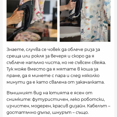
Знаете, случва се човек да облече риза за
среща или рокля за вечеря и скоро да я
съблече напълно чиста, но не съвсем свежа.
Тук може вместо да я мятате в коша за
пране, да я минете с пара и след няколко
минути да е като свалена от закачалката.
Външният вид на ютията е ясен от
снимките: футуристичен, леко роботски,
изчистен, модерен, красив дизайн. Кабелът –
достатъчно дълъг, шнурът – също.