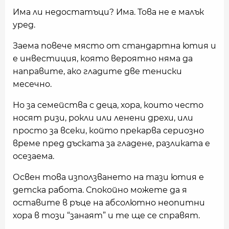
Има ли недостатъци? Има. Това не е малък
уред.
Заема повече място от стандартна ютия и
е инвестиция, която вероятно няма да
направите, ако гладите две тениски
месечно.
Но за семейства с деца, хора, които често
носят ризи, рокли или ленени дрехи, или
просто за всеки, който прекарва сериозно
време пред дъската за гладене, разликата е
осезаема.
Освен това използването на тази ютия е
детска работа. Спокойно можете да я
оставите в ръце на абсолютно неопитни
хора в този “занаят” и те ще се справят.