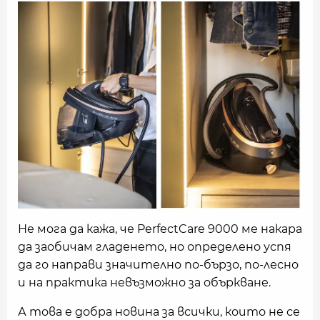
Не мога да кажа, че PerfectCare 9000 ме накара
да заобичам гладенето, но определено успя
да го направи значително по-бързо, по-лесно
и на практика невъзможно за объркване.
А това е добра новина за всички, които не се