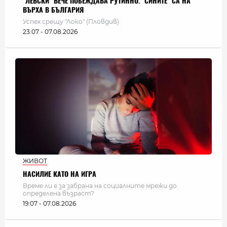
"ЛЕВСКИ" ВЕЧЕ ПОБЕЖДАВА РУТИННО. "СИНИТЕ" СА НА
ВЪРХА В БЪЛГАРИЯ
Успех срещу "Локо" (Пловдив)
23:07 - 07.08.2026
ЖИВОТ
НАСИЛИЕ КАТО НА ИГРА
Време ли е за забрана на социалните мрежи до
определена възраст?
19:07 - 07.08.2026