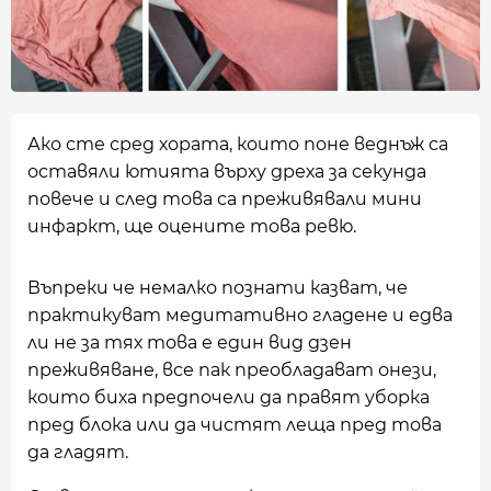
Ако сте сред хората, които поне веднъж са
оставяли ютията върху дреха за секунда
повече и след това са преживявали мини
инфаркт, ще оцените това ревю.
Въпреки че немалко познати казват, че
практикуват медитативно гладене и едва
ли не за тях това е един вид дзен
преживяване, все пак преобладават онези,
които биха предпочели да правят уборка
пред блока или да чистят леща пред това
да гладят.