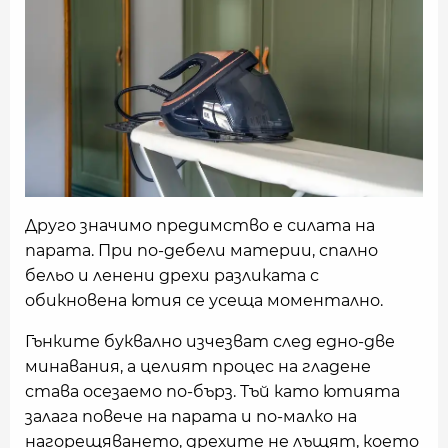
Друго значимо предимство е силата на
парата. При по-дебели материи, спално
бельо и ленени дрехи разликата с
обикновена ютия се усеща моментално.
Гънките буквално изчезват след едно-две
минавания, а целият процес на гладене
става осезаемо по-бърз. Тъй като ютията
залага повече на парата и по-малко на
нагорещяването, дрехите не лъщят, което