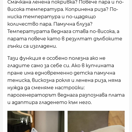
Смачкана ленена покривка? Повече пара и по-
висока температура. Копринена риза? По-
ниска температура и по-щадящо
количество пара. Памучна блуза?
Температурата веднага става по-висока, а
парата повече като в резултат дълбоките
гънки са изгладени.
Тази функция е особено полезна ако не
гладите само за себе си. Ако в купчината
пране има едновременно детска памучна
тениска, вискозна рокля и ленена риза, няма
нужда да сменяме настройки:
парогенераторът веднага разпознава плата
и адаптира гладенето към него.