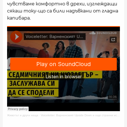
чувстваме комфортно в дрехи, изглеждащи
сякаш току-що са били надъвкани от гладна
капибара.
Животът и други неща
·
Voiceletter: Варненският Upside Down и още странни истории, Епизод 17