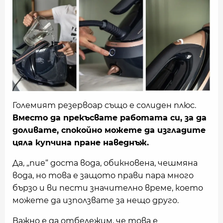
Големият резервоар също е солиден плюс.
Вместо да прекъсвате работата си, за да
доливате, спокойно можете да изгладите
цяла купчина пране наведнъж.
Да, „пие“ доста вода, обикновена, чешмяна
вода, но това е защото прави пара много
бързо и ви пести значително време, което
можете да използвате за нещо друго.
Важно е да отбележим, че това е