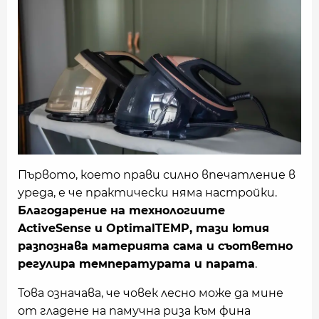
Първото, което прави силно впечатление в
уреда, е че практически няма настройки.
Благодарение на технологиите
ActiveSense и OptimalTEMP, тази ютия
разпознава материята сама и съответно
регулира температурата и парата
.
Това означава, че човек лесно може да мине
от гладене на памучна риза към фина