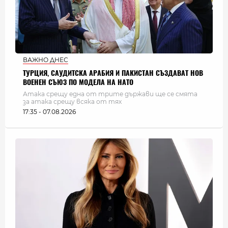
ВАЖНО ДНЕС
ТУРЦИЯ, САУДИТСКА АРАБИЯ И ПАКИСТАН СЪЗДАВАТ НОВ
ВОЕНЕН СЪЮЗ ПО МОДЕЛА НА НАТО
Атака срещу една от трите държави ще се смята
за атака срещу всяка от тях
17:35 - 07.08.2026