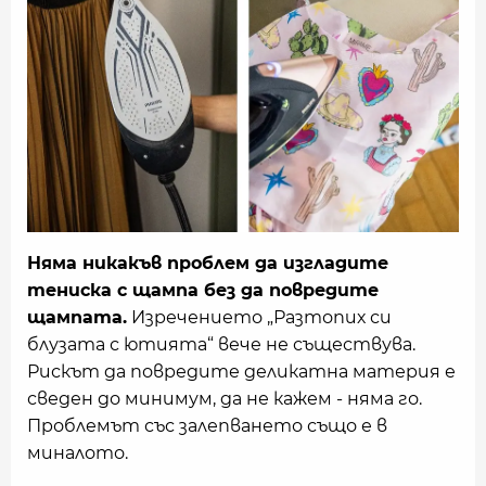
Няма никакъв проблем да изгладите
тениска с щампа без да повредите
щампата.
Изречението „Разтопих си
блузата с ютията“ вече не съществува.
Рискът да повредите деликатна материя е
сведен до минимум, да не кажем - няма го.
Проблемът със залепването също е в
миналото.