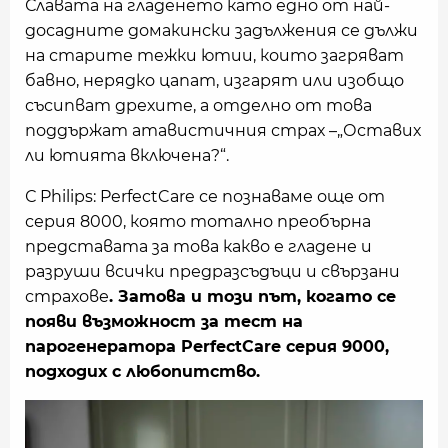
Славата на гладенето като едно от най-
досадните домакински задължения се дължи
на старите тежки ютии, които загряват
бавно, нерядко цапат, изгарят или изобщо
съсипват дрехите, а отделно от това
поддържат атавистичния страх –„Оставих
ли ютията включена?“.
С Philips: PerfectCare се познаваме още от
серия 8000, която тотално преобърна
представата за това какво е гладене и
разруши всички предразсъдъци и свързани
страхове
. Затова и този път, когато се
появи възможност за тест на
парогенераторa PerfectCare серия 9000,
подходих с любопитство.