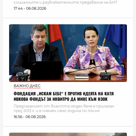
социалните и развлекателните предавания на БНТ
17:44 - 06.08.2026
ВАЖНО ДНЕС
ФОНДАЦИЯ „ИСКАМ БЕБЕ“ Е ПРОТИВ ИДЕЯТА НА КАТЯ
ИВКОВА ФОНДЪТ ЗА ИНВИТРО ДА МИНЕ КЪМ НЗОК
Предлаганият от властта модел вече е прилаган
през 2013 г. и е сменен само година по-късно
16:56 - 06.08.2026