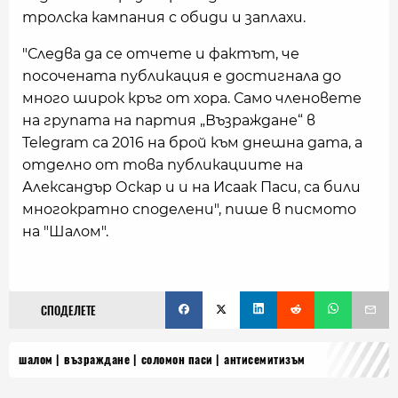
тролска кампания с обиди и заплахи.
"Следва да се отчете и фактът, че
посочената публикация е достигнала до
много широк кръг от хора. Само членовете
на групата на партия „Възраждане“ в
Telegram са 2016 на брой към днешна дата, а
отделно от това публикациите на
Александър Оскар и и на Исаак Паси, са били
многократно споделени", пише в писмото
на "Шалом".
СПОДЕЛЕТЕ
шалом
възраждане
соломон паси
антисемитизъм