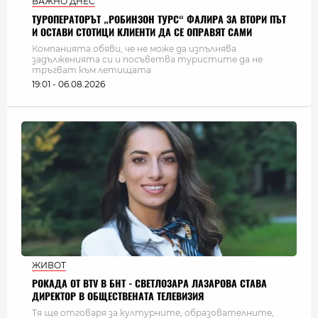
ВАЖНО ДНЕС
ТУРОПЕРАТОРЪТ „РОБИНЗОН ТУРС“ ФАЛИРА ЗА ВТОРИ ПЪТ
И ОСТАВИ СТОТИЦИ КЛИЕНТИ ДА СЕ ОПРАВЯТ САМИ
Компанията обяви, че не може да изпълнява
задълженията си и посъветва туристите да не
тръгват към летищата
19:01 - 06.08.2026
ЖИВОТ
РОКАДА ОТ BTV В БНТ - СВЕТЛОЗАРА ЛАЗАРОВА СТАВА
ДИРЕКТОР В ОБЩЕСТВЕНАТА ТЕЛЕВИЗИЯ
Тя ще отговаря за културните, образователните,