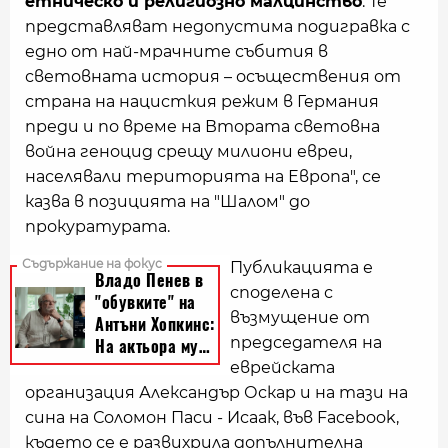
етническо и религиозно малцинство
. Те
представляват недопустима подигравка с
едно от най-мрачните събития в
световната история – осъществения от
страна на нацисткия режим в Германия
преди и по време на Втората световна
война геноцид срещу милиони евреи,
населявали територията на Европа", се
казва в позицията на "Шалом" до
прокуратурата.
Публикацията е
споделена с
възмущение от
председателя на
еврейската
организация Александър Оскар и на тази на
сина на Соломон Паси - Исаак, във Facebook,
където се е развихрила допълнителна