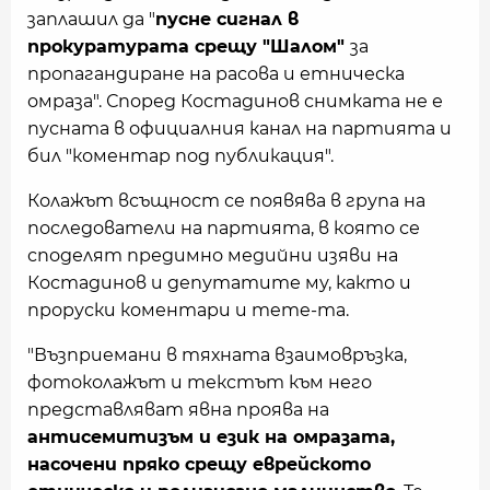
заплашил да "
пусне сигнал в
прокуратурата срещу "Шалом"
за
пропагандиране на расова и етническа
омраза". Според Костадинов снимката не е
пусната в официалния канал на партията и
бил "коментар под публикация".
Колажът всъщност се появява в група на
последователи на партията, в която се
споделят предимно медийни изяви на
Костадинов и депутатите му, както и
проруски коментари и meme-та.
"Възприемани в тяхната взаимовръзка,
фотоколажът и текстът към него
представляват явна проява на
антисемитизъм и език на омразата,
насочени пряко срещу еврейското