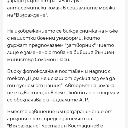
заради разпространяван груб
антисемитски колаж в социалните мрежи
на "Възраждане".
На изображението се вижда снимка на мъже
с нацистки военни униформи, които
държат предполагаем "затворник", чието
лице е заменено с това на бившия външен
министър Соломон Паси.
Върху фотоколажа е поставен и надпис с
текст „Щом не искаш от руския газ ела да
ти пуснем от нашия“. Авторът на колажа
не е известен, човекът, който го е споделил,
се обозначава с инициалите А. Р.
Вместо извинение или разграничение от
грозния пост, председателят на
"Възраждане" Костадин Костадинов е