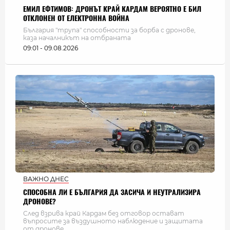
ЕМИЛ ЕФТИМОВ: ДРОНЪТ КРАЙ КАРДАМ ВЕРОЯТНО Е БИЛ
ОТКЛОНЕН ОТ ЕЛЕКТРОННА ВОЙНА
България "трупа" способности за борба с дронове,
каза началникът на отбраната
09:01 - 09.08.2026
ВАЖНО ДНЕС
СПОСОБНА ЛИ Е БЪЛГАРИЯ ДА ЗАСИЧА И НЕУТРАЛИЗИРА
ДРОНОВЕ?
След взрива край Кардам без отговор остават
въпросите за въздушното наблюдение и защитата
от дронове