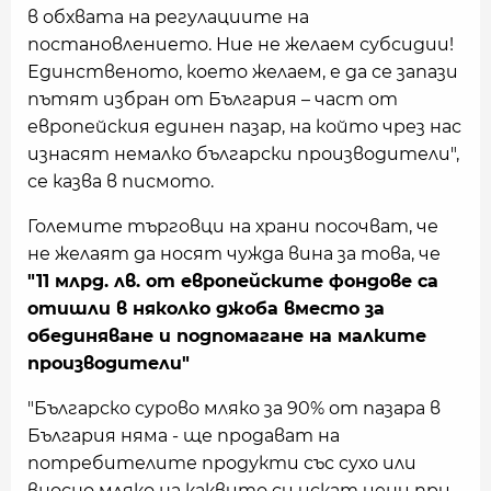
в обхвата на регулациите на
постановлението. Ние не желаем субсидии!
Единственото, което желаем, е да се запази
пътят избран от България – част от
европейския единен пазар, на който чрез нас
изнасят немалко български производители",
се казва в писмото.
Големите търговци на храни посочват, че
не желаят да носят чужда вина за това, че
"11 млрд. лв. от европейските фондове са
отишли в няколко джоба вместо за
обединяване и подпомагане на малките
производители"
"Българско сурово мляко за 90% от пазара в
България няма - ще продават на
потребителите продукти със сухо или
вносно мляко на каквито си искат цени при