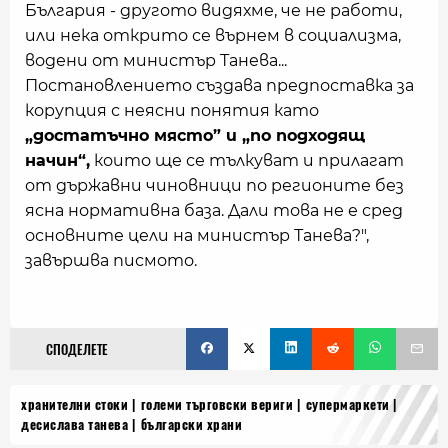
България - другото видяхме, че не работи,
или нека открито се върнем в социализма,
водени от министър Танева...
Постановлението създава предпоставка за
корупция с неясни понятия като
„достатъчно място” и „по подходящ
начин“,
които ще се тълкуват и прилагат
от държавни чиновници по регионите без
ясна нормативна база. Дали това не е сред
основните цели на министър Танева?",
завършва писмото.
СПОДЕЛЕТЕ
хранителни стоки
големи търговски вериги
супермаркети
десислава танева
български храни