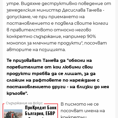
утре. Видяхме деструктивно поведение от
земеделския министър Десислава Танева -
допускаме, че при приемането на
постановлението е подвела своите колеги
в правителството относно негово
конкретно съдържание, например 90%
монопол за млечните продукти", посочват
авторите на позицията.
Те призовават Танева да "обясни на
поребителите от кои любими свои
продукти трябва да се лишат, за да
сложим на рафтовете по нареждане с
постановлението други - на близки до нея
кръгове".
В писмото не се
посочват имена на
конкретни