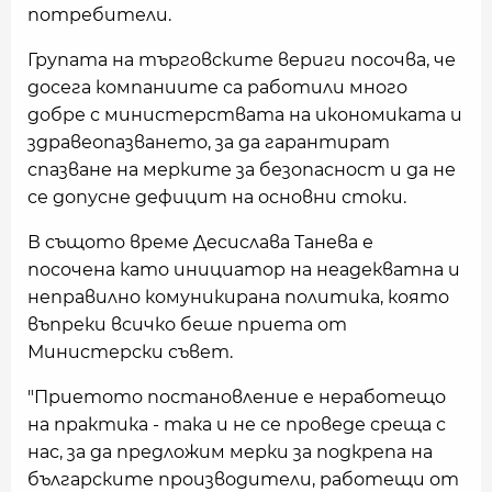
потребители.
Групата на търговските вериги посочва, че
досега компаниите са работили много
добре с министерствата на икономиката и
здравеопазването, за да гарантират
спазване на мерките за безопасност и да не
се допусне дефицит на основни стоки.
В същото време Десислава Танева е
посочена като инициатор на неадекватна и
неправилно комуникирана политика, която
въпреки всичко беше приета от
Министерски съвет.
"Приетото постановление е неработещо
на практика - така и не се проведе среща с
нас, за да предложим мерки за подкрепа на
българските производители, работещи от