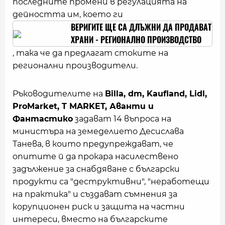
последните промени в регулацията на
дейността им, което ги
ВЕРИГИТЕ ЩЕ СА ДЛЪЖНИ ДА ПРОДАВАТ
ХРАНИ - РЕГИОНАЛНО ПРОИЗВОДСТВО
, така че да предлагат стоките на
регионални производители.
Ръководителите на
Billa, dm, Kaufland, Lidl,
ProMarket, T MARKET, Аванти и
Фантастико
задават 14 въпроса на
министъра на земеделието Десислава
Танева, в които предупреждават, че
опитите й да прокара насилествено
задължение за снабдяване с български
продукти са "деструктивни", "неработещи
на практика" и създават съмнения за
корупционен риск и защита на частни
интереси, вместо на българските