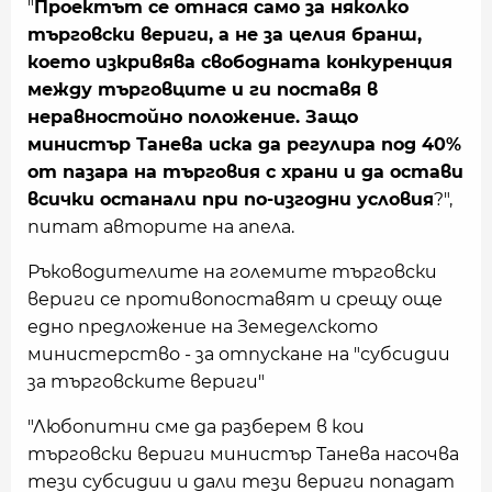
"
Проектът се отнася само за няколко
търговски вериги, а не за целия бранш,
което изкривява свободната конкуренция
между търговците и ги поставя в
неравностойно положение. Защо
министър Танева иска да регулира под 40%
от пазара на търговия с храни и да остави
всички останали при по-изгодни условия
?",
питат авторите на апела.
Ръководителите на големите търговски
вериги се противопоставят и срещу още
едно предложение на Земеделското
министерство - за отпускане на "субсидии
за търговските вериги"
"Любопитни сме да разберем в кои
търговски вериги министър Танева насочва
тези субсидии и дали тези вериги попадат