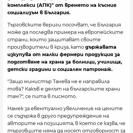
комплекси (АПК)" от времето на късния
социализъм в България.
Търговските вериги посочват, че България
може да последва примера на европейските
страни, които защитават своите
производители в криза, като
държавата
изкупува от малки фермери продукция за
подготвяне на храна за болници, училища,
детски градини и социален патронаж.
"Защо министър Танева не е направила
това? Какъв е делът на българските храни
там?", се пита в писмото.
Намек за евентуално увеличение на цените
се съдържа в друго предупреждение на
авторите на позицията, в което се казва, че
търговците няма да носят отговорност за