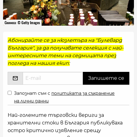
Снимка: © Getty Images
Абонирайте се за нюзлетъра на "Булевард
България", за да получавате селекция с най-
интересните теми на седмицата през
погледа на нашия екип:
Запознат съм с
политиката за съхранение
на лични данни
Най-големите търговски вериги за
хранителни стоки в България публикуваха
остро критично изявление срещу