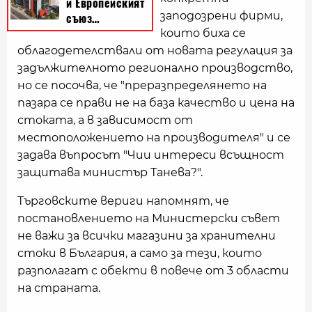
заподозрени фирми,
които биха се
облагодетелствали от новата регулация за
задължителното регионално производство,
но се посочва, че "преразпределянето на
пазара се прави не на база качество и цена на
стоката, а в зависимост от
местоположението на производителя" и се
задава въпросът "Чии интереси всъщност
защитава министър Танева?".
Търговските вериги напомнят, че
постановлението на Министерски съвет
не важи за всички магазини за хранителни
стоки в България, а само за тези, които
разполагат с обекти в повече от 3 области
на страната.