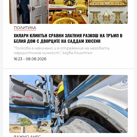
ПОЛИТИКА
ХИЛАРИ КЛИНТЪН СРАВНИ ЗЛАТНИЯ РАЗКОШ НА ТРЪМП В
БЕЛИЯ ДОМ С ДВОРЦИТЕ НА САДДАМ ХЮСЕИН
"Толкова е накичено и е отражение на неговата
нарцистична личност", казва Клинтън
16:23 - 08.08.2026
ВАЖНО ДНЕС