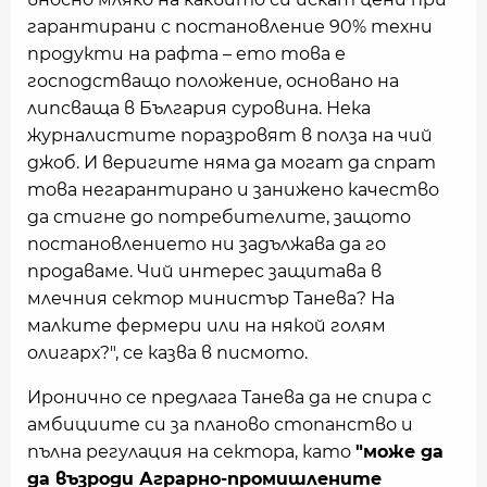
гарантирани с постановление 90% техни
продукти на рафта – ето това е
господстващо положение, основано на
липсваща в България суровина. Нека
журналистите поразровят в полза на чий
джоб. И веригите няма да могат да спрат
това негарантирано и занижено качество
да стигне до потребителите, защото
постановлението ни задължава да го
продаваме. Чий интерес защитава в
млечния сектор министър Танева? На
малките фермери или на някой голям
олигарх?", се казва в писмото.
Иронично се предлага Танева да не спира с
амбициите си за планово стопанство и
пълна регулация на сектора, като
"може да
да възроди Аграрно-промишлените