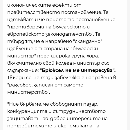
икономическите ефекти от
правителственото постановление. Те
изтъкват и че приетото постановление
"противоречи на българското и
европейското законодателство". Те
твърдят, че е направено "скандално"
изявление от страна на "български
министър" пред широка група хора,
включително свой колега министър със
съдържание:
"Брюксел не ме интересува".
Твърди се, че тази забележка е направена в
"разговор, записан от самото
министерство".
"Ние вярваме, че свободният пазар,
конкуренцията и сътрудничеството
защитават най-добре интересите на
потребителите и икономиката на