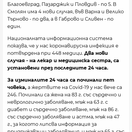
Благоевград, Пазарджик и Пловдив - по 5. В
Смолян има 4 нови случая, във Варна и Велико
Търново - по два, а в Габрово и Сливен - по
един.
Националната информационна система
показва, че у нас коронавирусна инфекция е
потвърдена при 448 медици.
Два нови
случая - на лекар и медицинска сестра, са
установени през последните 24 часа.
За изминалите 24 часа са починали пет
човека,
а жертвите на Covid-19 у нас вече са
246. Починали са жена на 83 г. със сърдечно и
неврологично заболяване, мъж на 63 г. с
диабет и сърдечно заболяване, мъж на 86 г.
със сърдечно заболяване и астма, мъж на 47
г., за когото липсва информация за
придружаващи заболявания, и мъж на 65 г. със