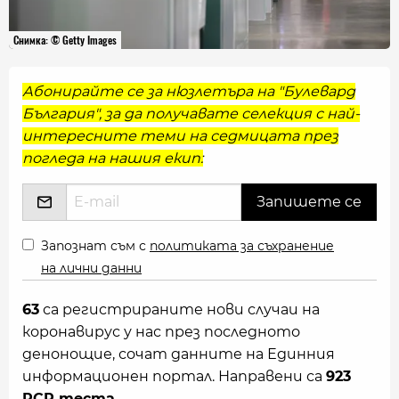
Снимка: © Getty Images
Абонирайте се за нюзлетъра на "Булевард
България", за да получавате селекция с най-
интересните теми на седмицата през
погледа на нашия екип:
Запознат съм с
политиката за съхранение
на лични данни
63
са регистрираните нови случаи на
коронавирус у нас през последното
денонощие, сочат данните на Единния
информационен портал. Направени са
923
PCR теста.