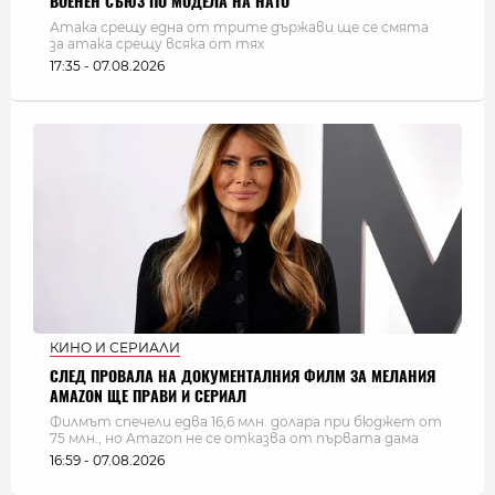
ВОЕНЕН СЪЮЗ ПО МОДЕЛА НА НАТО
Атака срещу една от трите държави ще се смята
за атака срещу всяка от тях
17:35 - 07.08.2026
КИНО И СЕРИАЛИ
СЛЕД ПРОВАЛА НА ДОКУМЕНТАЛНИЯ ФИЛМ ЗА МЕЛАНИЯ
AMAZON ЩЕ ПРАВИ И СЕРИАЛ
Филмът спечели едва 16,6 млн. долара при бюджет от
75 млн., но Amazon не се отказва от първата дама
16:59 - 07.08.2026