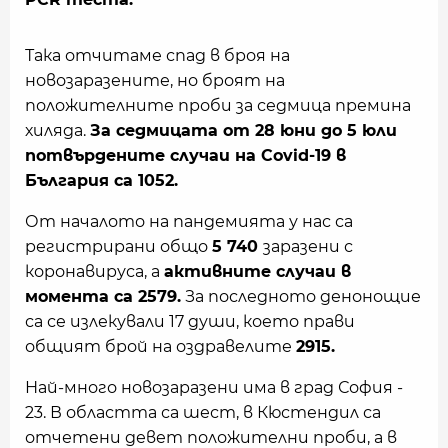
Така отчитаме спад в броя на
новозаразените, но броят на
положителните проби за седмица премина
хиляда.
За седмицата от 28 юни до 5 юли
потвърдените случаи на Covid-19 в
България са 1052.
От началото на пандемията у нас са
регистрирани общо
5 740
заразени с
коронавируса, а
активните случаи в
момента са 2579.
За последното денонощие
са се излекували 17 души, което прави
общият брой на оздравелите
2915.
Най-много новозаразени има в град София -
23. В областта са шест, в Кюстендил са
отчетени девет положителни проби, а в