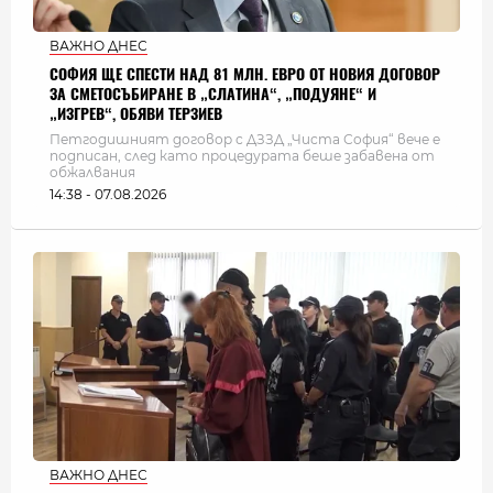
ВАЖНО ДНЕС
СОФИЯ ЩЕ СПЕСТИ НАД 81 МЛН. ЕВРО ОТ НОВИЯ ДОГОВОР
ЗА СМЕТОСЪБИРАНЕ В „СЛАТИНА“, „ПОДУЯНЕ“ И
„ИЗГРЕВ“, ОБЯВИ ТЕРЗИЕВ
Петгодишният договор с ДЗЗД „Чиста София“ вече е
подписан, след като процедурата беше забавена от
обжалвания
14:38 - 07.08.2026
ВАЖНО ДНЕС