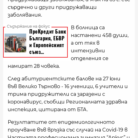
сърдечно и други придружаващи
заболявания.
В болница са
настанени 458 души,
а от тях в
интензивни
отделения се
намират 28 човека.
След абитуриентските балове на 27 юни
във Велико Търново - 16 ученици, 6 учители и
трима придружители са заразени с
коронавирус, съобщи Регионалната здравна
инспекция, цитирана от БТА.
Резултатите от епидемиологичното
проучване във връзка със случай на Covid-19 в
Частната професионална гимназия “Аркус” и