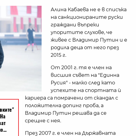
Алина Кабаева не е в списъка
на санкционираните руски
граждани въпреки
упоритите слухове, че
живее с Владимир Путин и е
родила деца от него през
2015 г.
От 2001 г. тя е член на
висшия съвет на "Единна
Русия" - малко след като
успехите на спортната ѝ
кариера са помрачени от скандал с
положителна допинг проба, а
Владимир Путин решава да се
срещне с нея.
През 2007 г. е член на Държавната