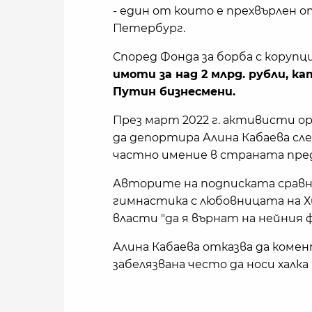
- един от които е прехвърлен о
Петербург.
Според Фонда за борба с корупц
имоти за над 2 млрд. рубли, к
Путин бизнесмени.
През март 2022 г. активисти о
да депортира Алина Кабаева сле
частно имение в страната пред
Авторите на подписката сравн
гимнастика с любовницата на 
власти "да я върнат на нейния 
Алина Кабаева отказва да комент
забелязвана често да носи халка