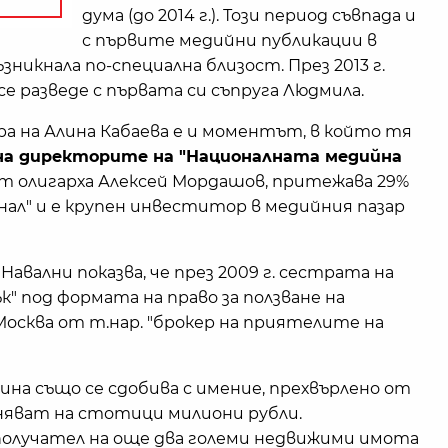
дума (до 2014 г.). Този период съвпада и
с първите медийни публикации в
ъзникнала по-специална близост. През 2013 г.
е разведе с първата си съпруга Людмила.
а на Алина Кабаева е и моментът, в който тя
на директорите на "Националната медийна
от олигарха Алексей Мордашов, притежава 29%
нал" и е крупен инвеститор в медийния пазар
 Навални показва, че през 2009 г. сестрата на
к" под формата на право за ползване на
Москва от т.нар. "брокер на приятелите на
ина също се сдобива с имение, прехвърлено от
няват на стотици милиони рубли.
получател на още два големи недвижими имота