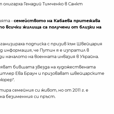
т олигарха Генадий Тимченко в Санкт
ията -
семейството на Кабаева притежава
ато всички жилища са получени от близки на
рганизираха подписка с призив към Швейцария
д информация, че Путин я е изпратил в
и началото на военната инвазия в Украйна.
яват бившата звезда на художествената
Хитлер Ева Браун и призовават швейцарските
фюрер".
ира семейния си живот, но от 2011 г. е
 на безименния си пръст.