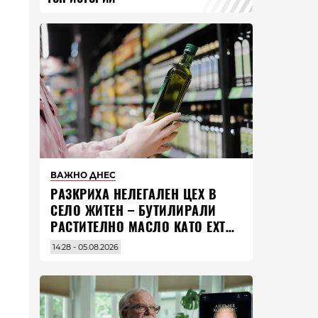
ВАЖНО ДНЕС
РАЗКРИХА НЕЛЕГАЛЕН ЦЕХ В
СЕЛО ЖИТЕН – БУТИЛИРАЛИ
РАСТИТЕЛНО МАСЛО КАТО EXTRA
VIRGIN ЗЕХТИН
14:28 - 05.08.2026