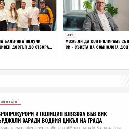
АЖНО ДНЕС
ВРОПРОКУРОРИ И ПОЛИЦИЯ ВЛЯЗОХА ВЪВ ВИК –
ЪРДЖАЛИ ЗАРАДИ ВОДНИЯ ЦИКЪЛ НА ГРАДА
лгарската прокуратура повдигна обвинения на бившия шеф на