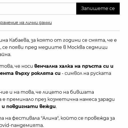
ранение на лични данни
а Кабаева, за която от години се смята, че е
 се появи пред медиите в Москва седмици
айна.
това, че носи
венчална халка на пръста си и
 лента върху роклята си
- символ на руската
ие и на това, че лицето на бившата
 е преминало през козметична намеса заради
и и повдигнати вежди
.
а на фестивала "Алина", който се провежда за
ovid-пандемията.