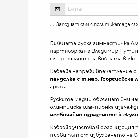
Запознат съм с
политиката за съх
Бившата руска гимнастичка Алин
партньорка на Владимир Путин,
след началото на войната в Укр
Кабаева направи впечатление с 
панделка с т.нар. Георгиевска
армия.
Руските медии обръщат вниман
олимпийска шампионка изглежда
необичайно изразените ѝ скул
Кабаева участва в организацият
първи път от избухването на C