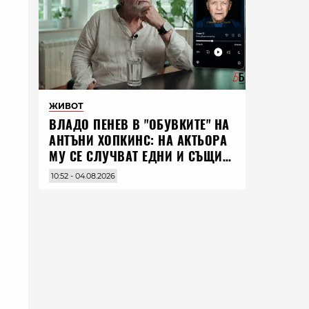
ЖИВОТ
ВЛАДO ПЕНЕВ В "ОБУВКИТЕ" НА
АНТЪНИ ХОПКИНС: НА АКТЬОРА
МУ СЕ СЛУЧВАТ ЕДНИ И СЪЩИ
НЕЩА ПО ЦЕЛИЯ СВЯТ
10:52 - 04.08.2026