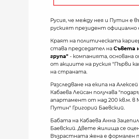
Русия, че между нея и Путин е в
руският президент официално с
Краят на политическата кариер
става председател на
Съвета 
група"
- компанията, основана 
от акциите на руския "Първи ка
на страната.
Разследване на екипа на Алексей
Кабаева Лейсан получава "подаръ
апартамент от над 200 кв.м. в 
Путин" Григорий Баевский.
Бабата на Кабаева Анна Зацепил
Баевский. Двете жилища се оце
Възрастната жена е формален 