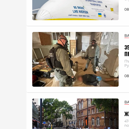
08
В
3
П
Пъ
Ру
08
В
Ж
47
п