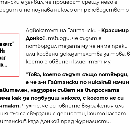
тански е заявил, че процесът срещу него е
л кредит и не познава никого от ръководството
Адвокатът на Гайтански -
Красимир
Донко
в, твърди, че съдът е
потвърдил тезата му че няма преки
или косвени доказателства за това, в
което е обвинен клиентът му.
"Това, което съдът също потвърди,
е че г-н Гайтански по никакъв начин
правителен, надзорен съвет на въпросната
яма как да подбудиш някого, с когото не си
онтакт.
Чухте, че основните възражения или
ия съд са свързани с дейности, които касаят
айтански", каза Донков пред журналисти.