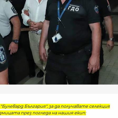
"Булевард България", за да получавате селекция
мицата през погледа на нашия екип: