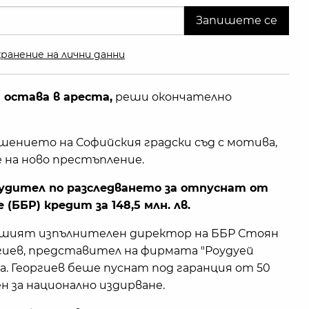
ранение на лични данни
остава в ареста,
реши окончателно
нието на Софийския градски съд с мотива,
 на ново престъпление.
удител по разследването за отпуснат от
(ББР) кредит за 148,5 млн. лв.
ившият изпълнителен директор на ББР Стоян
гиев, представител на фирмата "Роудуей
а. Георгиев беше пуснат под гаранция от 50
ен за национално издирване.