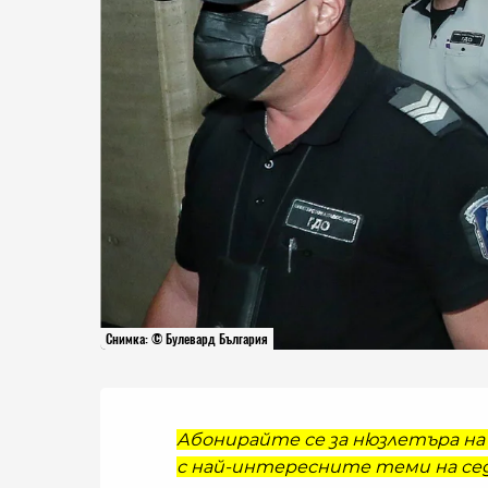
Снимка: © Булевард България
Абонирайте се за нюзлетъра на 
с най-интересните теми на сед