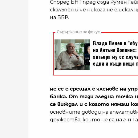
Според БНТ пред съда Румен Гай
скалъпен и че никога не е иска
на ББР.
не се е срещал с членове на у
банка. От тази гледна точка н
се виждал и с когото нямаш к
основните доводи на апелативн
дружества, които не са на г-н Г