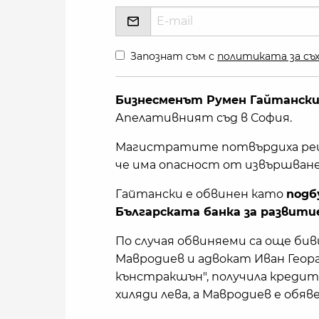
Запознат съм с
политиката за съх
Бизнесменът Румен Гайтански 
Апелативният съд в София.
Магистратите потвърдиха реше
че има опасност от извършване
Гайтански е обвинен като
подб
Българската банка за развитие 
По случая обвиняеми са още б
Мавродиев и адвокат Иван Геор
кънстракшън", получила кредит
хиляди лева, а Мавродиев е обяв