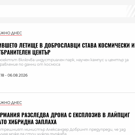
АЖНО ДНЕС
ИВШЕТО ЛЕТИЩЕ В ДОБРОСЛАВЦИ СТАВА КОСМИЧЕСКИ И
ТБРАНИТЕЛЕН ЦЕНТЪР
оектът включва индустриален парк, научен кампус и център за
равление по данни от космоса
:18 - 06.08.2026
АЖНО ДНЕС
ЕРМАНИЯ РАЗСЛЕДВА ДРОНА С ЕКСПЛОЗИВ В ЛАЙПЦИГ
АТО ХИБРИДНА ЗАПЛАХА
трешният министър Александер Добринт предупреди, че зад
учая може да стои чужда държава