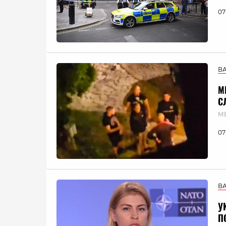
07
В
М
С
МВ
07
В
У
П