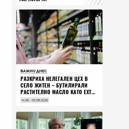
ВАЖНО ДНЕС
РАЗКРИХА НЕЛЕГАЛЕН ЦЕХ В
СЕЛО ЖИТЕН – БУТИЛИРАЛИ
РАСТИТЕЛНО МАСЛО КАТО EXTRA
VIRGIN ЗЕХТИН
14:28 - 05.08.2026