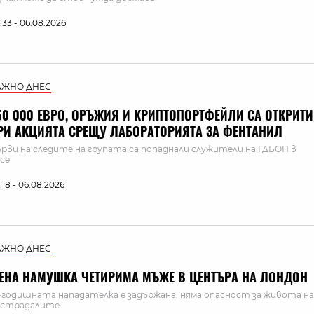
:33 - 06.08.2026
АЖНО ДНЕС
50 000 ЕВРО, ОРЪЖИЯ И КРИПТОПОРТФЕЙЛИ СА ОТКРИТИ
РИ АКЦИЯТА СРЕЩУ ЛАБОРАТОРИЯТА ЗА ФЕНТАНИЛ
рви на следите на групата са попаднали служители на ГДБОП в
се
:18 - 06.08.2026
АЖНО ДНЕС
ЕНА НАМУШКА ЧЕТИРИМА МЪЖЕ В ЦЕНТЪРА НА ЛОНДОН
-годишната нападателка е задържана, няма опасност за живота на
острадалите