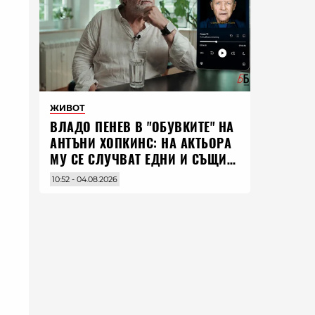
ЖИВОТ
ВЛАДO ПЕНЕВ В "ОБУВКИТЕ" НА
АНТЪНИ ХОПКИНС: НА АКТЬОРА
МУ СЕ СЛУЧВАТ ЕДНИ И СЪЩИ
НЕЩА ПО ЦЕЛИЯ СВЯТ
10:52 - 04.08.2026