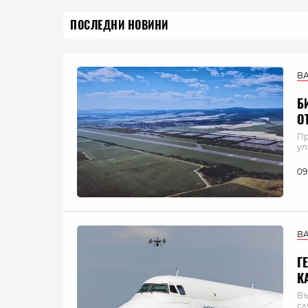
ПОСЛЕДНИ НОВИНИ
В
Б
О
Пр
уп
09
В
Г
К
Въ
сл