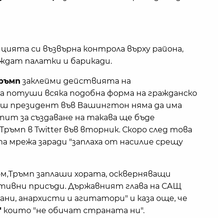
ицията си възвърна контрола върху района,
иждат палатки и барикади.
ръмп
заклейми действията на
а потуши всяка подобна форма на гражданско
ваш президент във Вашингтон няма да има
опит за създаване на такава ще бъде
Тръмп в Twitter във вторник. Скоро след това
а мрежа заради "заплаха от насилие срещу
ом,Тръмп заплаши хората, оскверняващи
тивни присъди. Държавният глава на САЩ
гани, анархисти и агитатори" и каза още, че
"
които "не обичат страната ни".