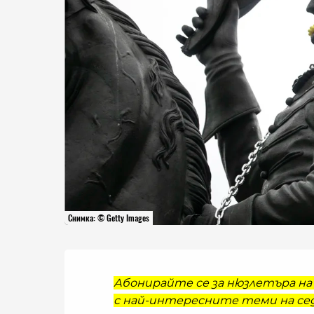
Снимка: © Getty Images
Абонирайте се за нюзлетъра на 
с най-интересните теми на сед