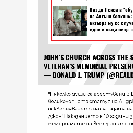
JOHN’S CHURCH ACROSS THE S
VETERAN’S MEMORIAL PRESERV
— DONALD J. TRUMP (@REA
"Няколко души са арестувани в 
великолепната статуя на Андрю
оскверняването на фасадата н
Джон".Наказанието е 10 години з
мемориалите на ветераните о