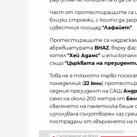
Част от протестиращите са из
близки строежи, с които да за
известния площад
"Лафайет"
.
Протестиращите са надраскали 
абревиатурата
BHAZ
, върху фа
хотел
"Хей Адамс"
и епископалн
също
"Църквата на президент
Това не е тяхното първо посег
понеделник (
22 юни
) протестир
седмия президент на САЩ
Андр
само на около 200 метра от
Бел
свалянето на паметника беше о
използвала сълзотворен газ ср
пострадали от хвърлянето на 