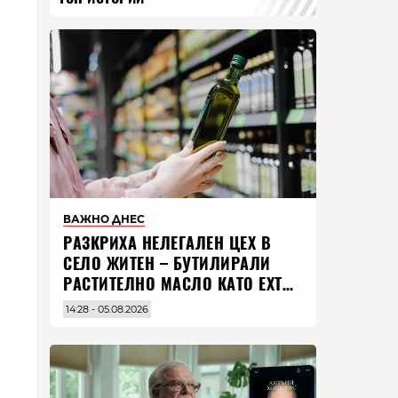
ВАЖНО ДНЕС
РАЗКРИХА НЕЛЕГАЛЕН ЦЕХ В
СЕЛО ЖИТЕН – БУТИЛИРАЛИ
РАСТИТЕЛНО МАСЛО КАТО EXTRA
VIRGIN ЗЕХТИН
14:28 - 05.08.2026