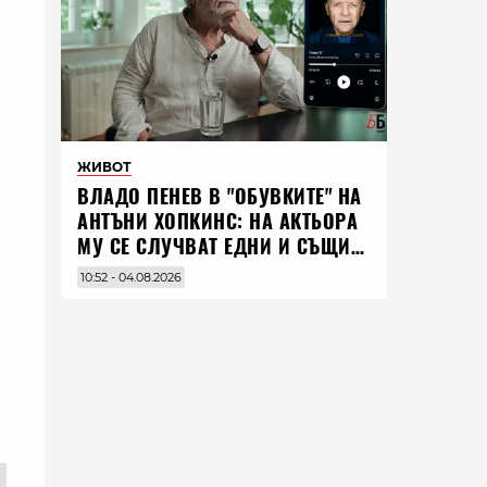
ЖИВОТ
ВЛАДO ПЕНЕВ В "ОБУВКИТЕ" НА
АНТЪНИ ХОПКИНС: НА АКТЬОРА
МУ СЕ СЛУЧВАТ ЕДНИ И СЪЩИ
НЕЩА ПО ЦЕЛИЯ СВЯТ
10:52 - 04.08.2026