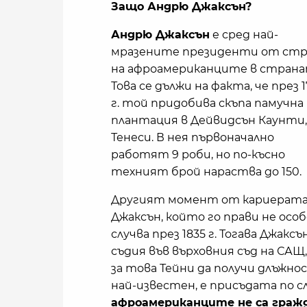
Защо Андрю Джаксън?
Андрю Джаксън
е сред най-
мразените президенти от стр
на афроамериканците в страна
Това се дължи на факта, че през 
г. той придобива скъпа памучна
плантация в Дейвидсън Каунти,
Тенеси. В нея първоначално
работят 9 роби, но по-късно
техният брой нараства до 150.
Другият момент от кариерата
Джаксън, който го прави не осо
случва през 1835 г. Тогава Джак
съдия във върховния съд на САЩ
за това Тейни да получи длъжно
най-известен, е присъдата по с
афроамериканците не са граж