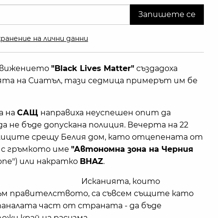
ранение на лични данни
движението
"Black Lives Matter"
създадоха
ята на Сиатъл, тази седмица примерът им бе
а на
САЩ
направиха неуспешен опит да
 не бъде допускана полиция. Вечерта на 22
улиците срещу Белия дом, като отцепената от
 с гръмкото име
"Автономна зона на Черния
one") или накратко
BHAZ
.
Исканията, които
 правителството, са съвсем същите като
аналата част от страната - да бъде
ожи край на расизма.