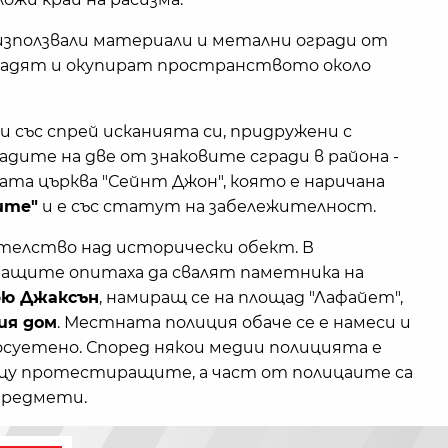
ползвали материали и метални огради от
градят и окупират пространството около
със спрей исканията си, придружени с
садите на две от знаковите сгради в района -
ата църква "Сейнт Джон", която е наричана
ите"
и е със статут на забележителност.
ателство над исторически обект. В
ащите опитаха да свалят паметника на
ю Джаксън
, намиращ се на площад "Лафайет",
ия дом
. Местната полиция обаче се е намеси и
суетено. Според някои медии полицията е
ещу протестиращите, а част от полицаите са
предмети.