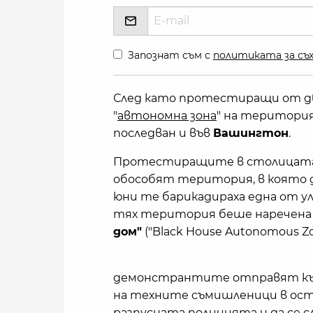
Запознат съм с
политиката за съх
След като протестиращи от 
"
автономна зона
" на територи
последван и във
Вашингтон
.
Протестиращите в столицат
обособят територия, в която да
юни те барикадираха една от 
тях територия беше наречена
дом"
("Black House Autonomous Z
демонстрантите отправят към
на техните съмишленици в ост
разпусната полицията и да се сл