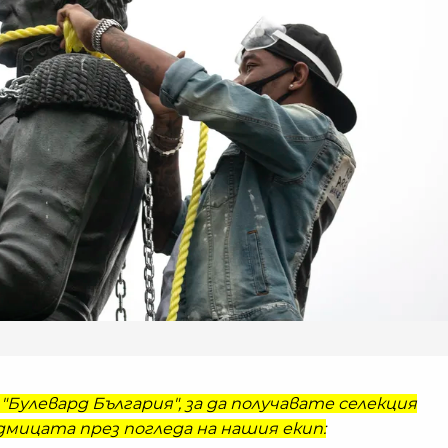
"Булевард България", за да получавате селекция
мицата през погледа на нашия екип: