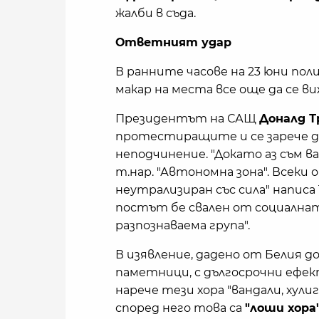
жалби в съда.
Ответният удар
В ранните часове на 23 юни пол
макар на места все още да се в
Президентът на САЩ
Доналд Т
протестиращите и се зарече д
неподчинение. "Докато аз съм 
т.нар. "Автономна зона". Всеки 
неутрализиран със сила" написа 
постът бе свален от социалнат
разпознаваема група".
В изявление, дадено от Белия д
паметници, с дългосрочни ефек
нарече тези хора "вандали, хули
според него това са
"лоши хора