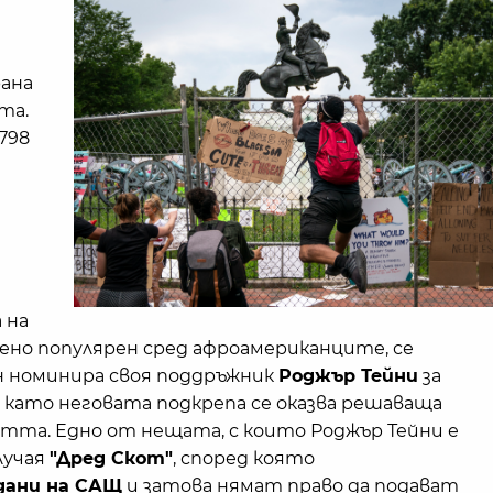
ана
та.
1798
 на
бено популярен сред афроамериканците, се
сън номинира своя поддръжник
Роджър Тейни
за
, като неговата подкрепа се оказва решаваща
стта. Едно от нещата, с които Роджър Тейни е
лучая
"Дред Скот"
, според която
дани на САЩ
и затова нямат право да подават