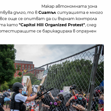
Макар автономната зона
вува дълго, то в
Сиатъл
ситуацията е много
все още се опитват да си върнат контрола
нта като
"Capitol Hill Organized Protest"
, след
ротестиращите се барикадираха в опразнен