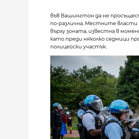
във Вашингтон да не просъщест
по-различна. Местните власти 
върху зоната, известна в моме
като преди няколко седмици п
полицейски участък.