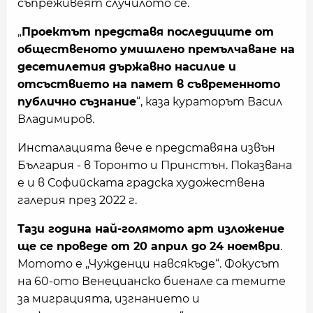
съпреживеят случилото се.
„
Проектът представя последиците от
общественото умишлено премълчаване на
десетилетия държавно насилие и
отсъствието на памет в съвременното
публично съзнание
“, каза кураторът Васил
Владимиров.
Инсталацията вече е представяна извън
България - в Торонто и Принстън. Показвана
е и в Софийската градска художествена
галерия през 2022 г.
Тази година най-голямото арт изложение
ще се проведе от 20 април до 24 ноември
.
Мотото е „Чужденци навсякъде“. Фокусът
на 60-ото Венецианско биенале са темите
за миграцията, изгнанието и