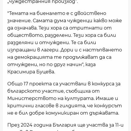
„чуждестранния произход“.
"Темата на биеналето е с двойствено
значение. Самата дума чужденци какво може
да означава. Тези хора са отритнати от
обществото, разделени. Тези хора са били
разделяни и отчуждени. Те са били
изпращани в лагери. Дори и с настъпването
на демокрацията те продължават да са
отчуждени, но по друг начин", каза
Красимира Буцева.
Общо 17 проекта са участвали в конкурса за
българското участие, съобщиха от
Министерството на културата. Имаше и
критични гласове в гилдията, че конкурсът
не е бил добре комуникиран от държавата.
През 2024 година България ще участва за 11-и