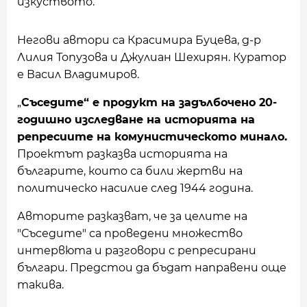
изкуството.
Негови автори са Красимира Буцева, д-р
Лилия Топузова и Джулиан Шехирян. Куратор
е Васил Владимиров.
„
Съседите“ е продукт на задълбочено 20-
годишно изследване на историята на
репресиите на комунистическото минало.
Проектът разказва историята на
българите, които са били жертви на
политическо насилие след 1944 година.
Авторите разказват, че за целите на
"Съседите" са проведени множество
интервюта и разговори с репресирани
българи. Предстои да бъдат направени още
такива.