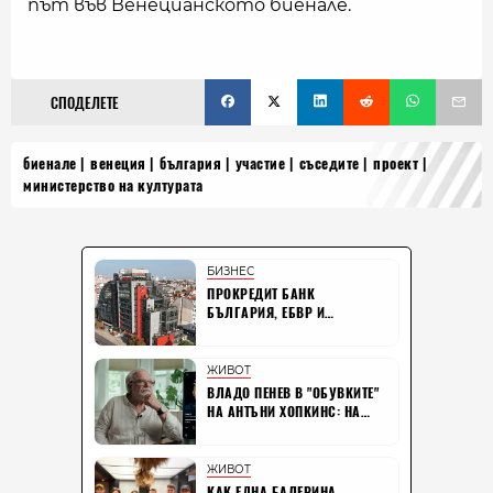
път във Венецианското биенале.
СПОДЕЛЕТЕ
биенале
венеция
българия
участие
съседите
проект
министерство на културата