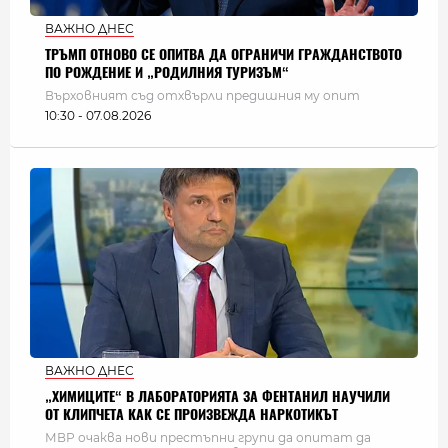
ВАЖНО ДНЕС
ТРЪМП ОТНОВО СЕ ОПИТВА ДА ОГРАНИЧИ ГРАЖДАНСТВОТО
ПО РОЖДЕНИЕ И „РОДИЛНИЯ ТУРИЗЪМ“
Върховният съд отхвърли предишния му опит
10:30 - 07.08.2026
ВАЖНО ДНЕС
„ХИМИЦИТЕ“ В ЛАБОРАТОРИЯТА ЗА ФЕНТАНИЛ НАУЧИЛИ
ОТ КЛИПЧЕТА КАК СЕ ПРОИЗВЕЖДА НАРКОТИКЪТ
МВР очаква нови престъпни групи да опитат да