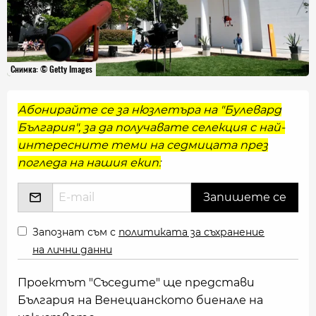
Снимка: © Getty Images
Абонирайте се за нюзлетъра на "Булевард
България", за да получавате селекция с най-
интересните теми на седмицата през
погледа на нашия екип:
Запознат съм с
политиката за съхранение
на лични данни
Проектът "Съседите" ще представи
България на Венецианското биенале на