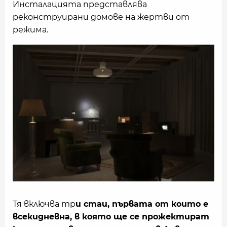
Инсталацията представлява
реконструирани домове на жертви от
режима.
Тя включва тр
и стаи, първата от които е
всекидневна, в която ще се прожектират