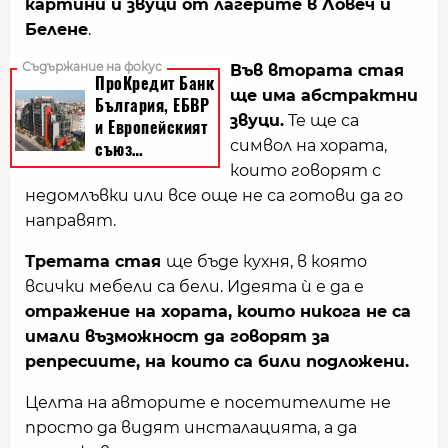
картини и звуци от лагерите в Ловеч и
Белене
.
Във втората стая
ще има абстрактни
звуци.
Те ще са
символ на хората,
които говорят с
недомлъвки или все още не са готови да го
направят.
Третата стая
ще бъде кухня, в която
всички мебели са бели. Идеята ѝ е да е
отражение на хората, които никога не са
имали възможност да говорят за
репресиите, на които са били подложени.
Целта на авторите е посетителите не
просто да видят инсталацията, а да