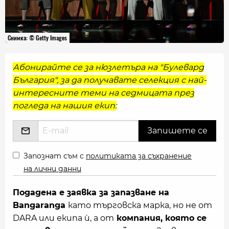
Снимка: © Getty Images
Абонирайте се за нюзлетъра на "Булевард
България", за да получавате селекция с най-
интересните теми на седмицата през
погледа на нашия екип:
Запознат съм с
политиката за съхранение
на лични данни
Подадена е заявка за запазване на
Bangaranga
като търговска марка, но не от
DARA или екипа ѝ, а от
компания, която се