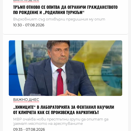
ТРЪМП ОТНОВО СЕ ОПИТВА ДА ОГРАНИЧИ ГРАЖДАНСТВОТО
ПО РОЖДЕНИЕ И „РОДИЛНИЯ ТУРИЗЪМ“
Върховният съд отхвърли предишния му опит
10:30 - 07.08.2026
ВАЖНО ДНЕС
„ХИМИЦИТЕ“ В ЛАБОРАТОРИЯТА ЗА ФЕНТАНИЛ НАУЧИЛИ
ОТ КЛИПЧЕТА КАК СЕ ПРОИЗВЕЖДА НАРКОТИКЪТ
МВР очаква нови престъпни групи да опитат да
заемат мястото на арестуваните
09:35 - 07.08.2026