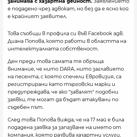
занимава с хазартна дейност.
Заявлението
е подадено чрез адвокат, но без да е ясно кой
е крайният заявител.
Това съобщи в профила си във Facebook адв.
Диана Попова, която работи в областта на
интелектуалната собственост.
Ден преди това самата тя обръща
внимание, че нито DARA, нито заглавието
на песента, с която спечели Евровизия, са
регистрирани като търговски марки и
предупреждава, че ако "завалят" подобни
заявки, те могат да бъдат атакувани по
съдебен път.
След това Попова вижда, че на 17 май е била
подадена заявка за запазване на името от
компания, която развива хазартни услуги.