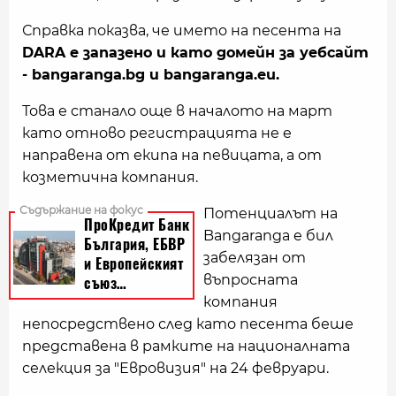
Справка показва, че името на песента на
DARA е запазено и като домейн за уебсайт
- bangaranga.bg и bangaranga.eu.
Това е станало още в началото на март
като отново регистрацията не е
направена от екипа на певицата, а от
козметична компания.
Потенциалът на
Bangaranga е бил
забелязан от
въпросната
компания
непосредствено след като песента беше
представена в рамките на националната
селекция за "Евровизия" на 24 февруари.