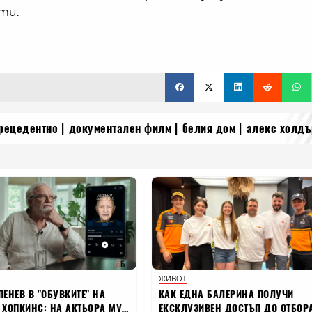
сти.
рецедентно
документален филм
белия дом
алекс холдъ