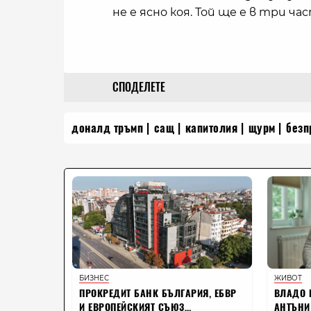
не е ясно коя. Той ще е в три ча
СПОДЕЛЕТЕ
доналд тръмп
сащ
капитолия
щурм
безп