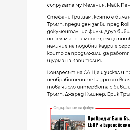
съпругата му Мелания, Майк Пен
Стефани Гришам, която е била 
Тръмп, преди ден заяви пред Roll
документалния филм. Друг бивш
пожелал анонимност, също потв
наличие на подобни кадри е огро
които са продължили да работ
щурма на Капитолия.
Конгресът на САЩ е изискал и 
необработените кадри от всичк
това число интервюта с бивши
Тръмп, Джаред Къшнер, Ерик Тр