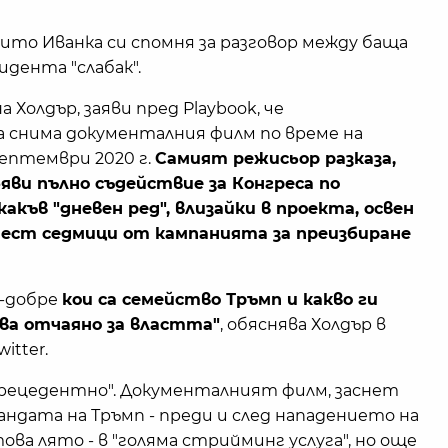
оито Иванка си спомня за разговор между баща
идента "слабак".
 Холдър, заяви пред Playbook, че
 снима документалния филм по време на
ептември 2020 г.
Самият режисьор разказа,
бяви пълно съдействие за Конгреса по
какъв "дневен ред", влизайки в проекта, освен
ест седмици от кампанията за преизбиране
о-добре
кои са семейство Тръмп и какво ги
ва отчаяно за властта"
, обяснява Холдър в
itter.
прецедентно". Документалният филм, заснет
андата на Тръмп - преди и след нападението на
това лято - в "голяма стрийминг услуга", но още