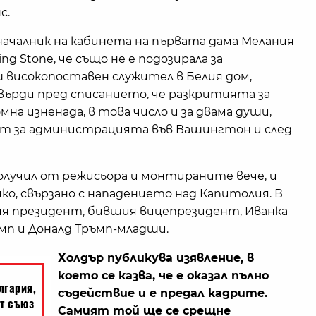
с.
началник на кабинета на първата дама Мелания
ing Stone, че също не е подозирала за
 високопоставен служител в Белия дом,
ърди пред списанието, че разкритията за
мна изненада, в това число и за двама души,
ят за администрацията във Вашингтон и след
получил от режисьора и монтираните вече, и
о, свързано с нападението над Капитолия. В
я президент, бившия вицепрезидент, Иванка
ъмп и Доналд Тръмп-младши.
Холдър публикува изявление, в
което се казва, че е оказал пълно
съдействие и е предал кадрите.
Самият той ще се срещне