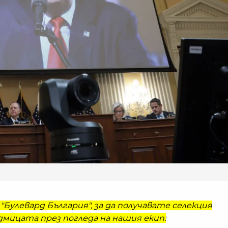
"Булевард България", за да получавате селекция
мицата през погледа на нашия екип: