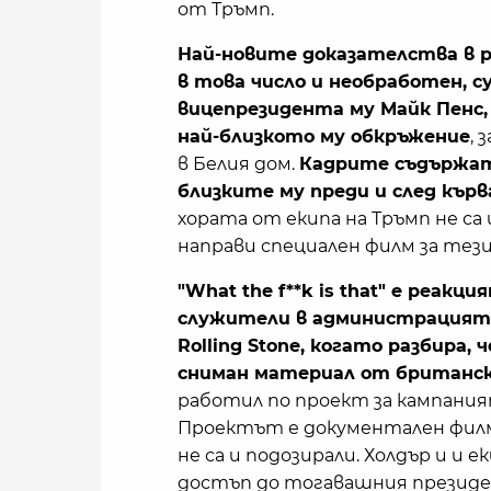
от Тръмп.
Най-новите доказателства в р
в това число и необработен, с
вицепрезидента му Майк Пенс,
най-близкото му обкръжение
,
в Белия дом.
Кадрите съдържат
близките му преди и след кър
хората от екипа на Тръмп не са 
направи специален филм за тез
"What the f**k is that" е реак
служители в администрацията
Rolling Stone, когато разбира,
сниман материал от британск
работил по проект за кампаният
Проектът е документален филм
не са и подозирали. Холдър и и 
достъп до тогавашния президен