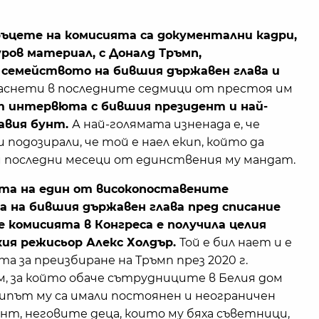
ъцете на комисията са документални кадри,
уров материал, с Доналд Тръмп,
 семейството на бившия държавен глава и
 заснети в последните седмици от престоя им
 интервюта с бившия президент и най-
вавия бунт.
А най-голямата изненада е, че
и подозирали, че той е наел екип, който да
и последни месеци от единствения му мандат.
цията на един от високопоставените
 на бившия държавен глава пред списание
 че комисията в Конгреса е получила целия
ия режисьор Алекс Холдър.
Той е бил нает и е
а за преизбиране на Тръмп през 2020 г.
, за който обаче сътрудниците в Белия дом
екипът му са имали постоянен и неограничен
т, неговите деца, които му бяха съветници,