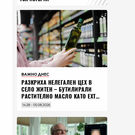
ВАЖНО ДНЕС
РАЗКРИХА НЕЛЕГАЛЕН ЦЕХ В
СЕЛО ЖИТЕН – БУТИЛИРАЛИ
РАСТИТЕЛНО МАСЛО КАТО EXTRA
VIRGIN ЗЕХТИН
14:28 - 05.08.2026