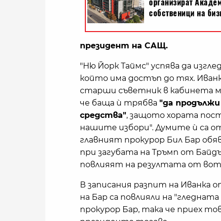
президент на САЩ.
"Ню Йорк Таймс" успява да изгл
който има достъп до тях. Иван
старши съветник в кабинета му
че баща ѝ трябва
"да продължи 
средства"
, защото хората пос
нашите избори". Думите ѝ са от 
главният прокурор Бил Бар обяв
при загубата на Тръмп от Байд
повлияят на резултата от вота 
В записания разпит на Иванка о
на Бар са повлияли на "гледната
прокурор Бар, така че приех тов