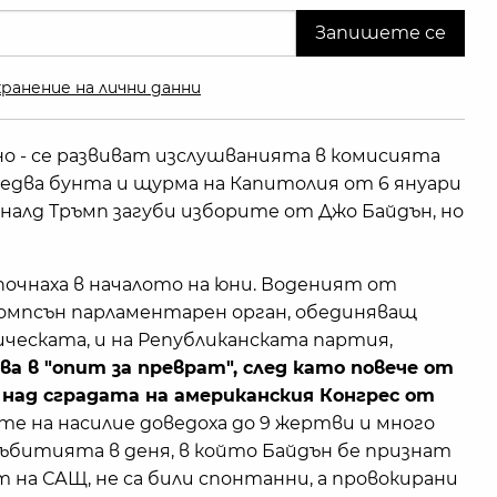
ранение на лични данни
но - се развиват изслушванията в комисията
ледва бунта и щурма на Капитолия от 6 януари
Доналд Тръмп загуби изборите от Джо Байдън, но
очнаха в началото на юни. Воденият от
омпсън парламентарен орган, обединяващ
еската, и на Републиканската партия,
а в "опит за преврат", след като повече от
 над сградата на американския Конгрес от
е на насилие доведоха до 9 жертви и много
събитията в деня, в който Байдън бе признат
 на САЩ, не са били спонтанни, а провокирани