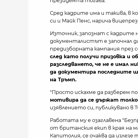
президента тогава.
Сред кадрите има и такива, в к
си и Майк Пенс, нарича вицепрез
Източник, запознат с кадрите на
документалистът е започнал да
предизборната кампания през с
след като получи призовка и о
разследването, че не е имал ни
да документира последните ш
на Тръмп.
"Просто искахме да разберем п
мотивира да се държат толко
изявлението си, публикувано в Tw
Работата му е озаглавена "Без
от британския екип в края на м
Капитолия, се очаква да излезе 