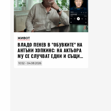
ЖИВОТ
ВЛАДO ПЕНЕВ В "ОБУВКИТЕ" НА
АНТЪНИ ХОПКИНС: НА АКТЬОРА
МУ СЕ СЛУЧВАТ ЕДНИ И СЪЩИ
НЕЩА ПО ЦЕЛИЯ СВЯТ
10:52 - 04.08.2026