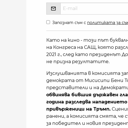
Запознат съм с
политиката за съх
Като на кино - този път буквал
на Конгреса на САЩ, която разс
2021 г., след като президенът 
не призна резултатите.
Изслушванията в комисията зап
демократа от Мисисипи Бени Т
представители и на Демократич
обвинява бившия държавен глав
година разследва нападението
привърженици на Тръмп.
Сценит
ранени, а комисията смята, че 
за победител и новия президент