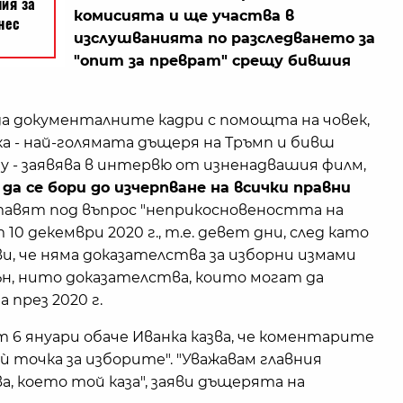
комисията и ще участва в
изслушванията по разследването за
"опит за преврат" срещу бившия
еда документалните кадри с помощта на човек,
ка - най-голямата дъщеря на Тръмп и бивш
 - заявява в интервю от изненадвашия филм,
да се бори до изчерпване на всички правни
тавят под въпрос "неприкосновеността на
10 декември 2020 г., т.е. девет дни, след като
и, че няма доказателства за изборни измами
ън, нито доказателства, които могат да
през 2020 г.
т 6 януари обаче Иванка казва, че коментарите
 ѝ точка за изборите". "Уважавам главния
а, което той каза", заяви дъщерята на