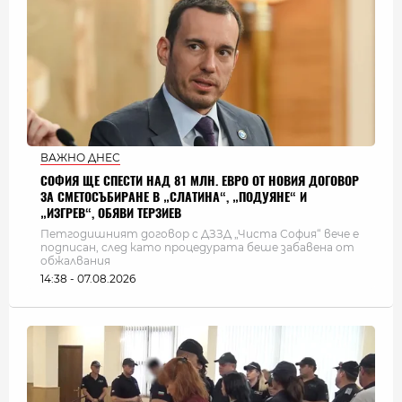
ВАЖНО ДНЕС
СОФИЯ ЩЕ СПЕСТИ НАД 81 МЛН. ЕВРО ОТ НОВИЯ ДОГОВОР
ЗА СМЕТОСЪБИРАНЕ В „СЛАТИНА“, „ПОДУЯНЕ“ И
„ИЗГРЕВ“, ОБЯВИ ТЕРЗИЕВ
Петгодишният договор с ДЗЗД „Чиста София“ вече е
подписан, след като процедурата беше забавена от
обжалвания
14:38 - 07.08.2026