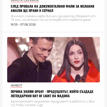
КИНО И СЕРИАЛИ
СЛЕД ПРОВАЛА НА ДОКУМЕНТАЛНИЯ ФИЛМ ЗА МЕЛАНИЯ
AMAZON ЩЕ ПРАВИ И СЕРИАЛ
Филмът спечели едва 16,6 млн. долара при бюджет от
75 млн., но Amazon не се отказва от първата дама
16:59 - 07.08.2026
ЖИВОТ
ПОЧИНА УИЛЯМ ОРБИТ - ПРОДУЦЕНТЪТ, КОЙТО СЪЗДАДЕ
ЛЕГЕНДАРНИЯ RAY OF LIGHT НА МАДОНА
Британският музикален продуцент е работил с Blur,
U2, Роби Уилямс и др.