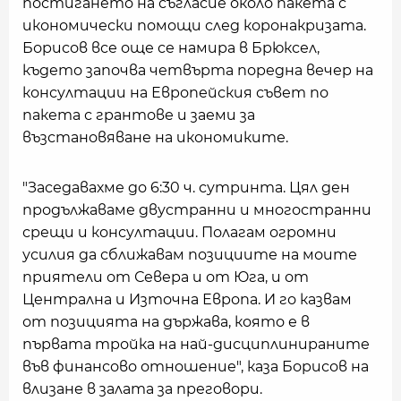
постигането на съгласие около пакета с
икономически помощи след коронакризата.
Борисов все още се намира в Брюксел,
където започва четвърта поредна вечер на
консултации на Европейския съвет по
пакета с грантове и заеми за
възстановяване на икономиките.
"Заседавахме до 6:30 ч. сутринта. Цял ден
продължаваме двустранни и многостранни
срещи и консултации. Полагам огромни
усилия да сближавам позициите на моите
приятели от Севера и от Юга, и от
Централна и Източна Европа. И го казвам
от позицията на държава, която е в
първата тройка на най-дисциплинираните
във финансово отношение", каза Борисов на
влизане в залата за преговори.