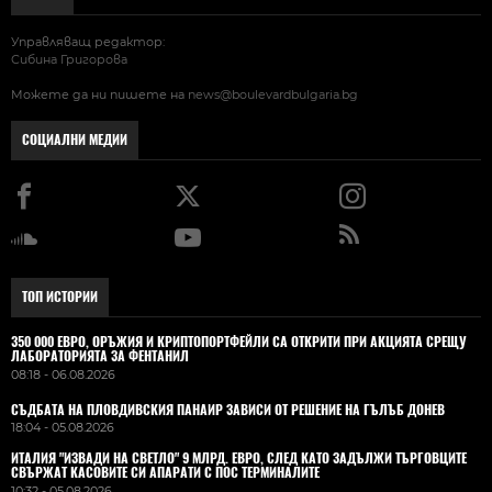
Управляващ редактор:
Сибина Григорова
Можете да ни пишете на
news@boulevardbulgaria.bg
СОЦИАЛНИ МЕДИИ
ТОП ИСТОРИИ
350 000 ЕВРО, ОРЪЖИЯ И КРИПТОПОРТФЕЙЛИ СА ОТКРИТИ ПРИ АКЦИЯТА СРЕЩУ
ЛАБОРАТОРИЯТА ЗА ФЕНТАНИЛ
08:18 - 06.08.2026
СЪДБАТА НА ПЛОВДИВСКИЯ ПАНАИР ЗАВИСИ ОТ РЕШЕНИЕ НА ГЪЛЪБ ДОНЕВ
18:04 - 05.08.2026
ИТАЛИЯ "ИЗВАДИ НА СВЕТЛО" 9 МЛРД. ЕВРО, СЛЕД КАТО ЗАДЪЛЖИ ТЪРГОВЦИТЕ
СВЪРЖАТ КАСОВИТЕ СИ АПАРАТИ С ПОС ТЕРМИНАЛИТЕ
10:32 - 05.08.2026