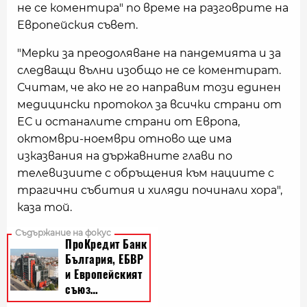
не се коментира" по време на разговрите на
Европейския съвет.
"Мерки за преодоляване на пандемията и за
следващи вълни изобщо не се коментират.
Считам, че ако не го направим този единен
медицински протокол за всички страни от
ЕС и останалите страни от Европа,
октомври-ноември отново ще има
изказвания на държавните глави по
телевизиите с обръщения към нациите с
трагични събития и хиляди починали хора",
каза той.