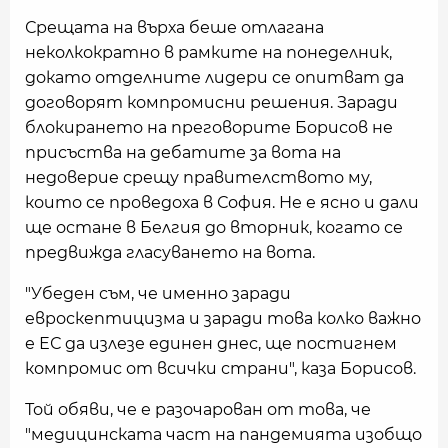
Срещата на върха беше отлагана
неколкократно в рамките на понеделник,
докато отделните лидери се опитват да
договорят компромисни решения. Заради
блокирането на преговорите Борисов не
присъства на дебатите за вота на
недоверие срещу правителството му,
които се проведоха в София. Не е ясно и дали
ще остане в Белгия до вторник, когато се
предвижда гласуването на вота.
"Убеден съм, че именно заради
евроскептицизма и заради това колко важно
е ЕС да излезе единен днес, ще постигнем
компромис от всички страни", каза Борисов.
Той обяви, че е разочарован от това, че
"медицинската част на пандемията изобщо