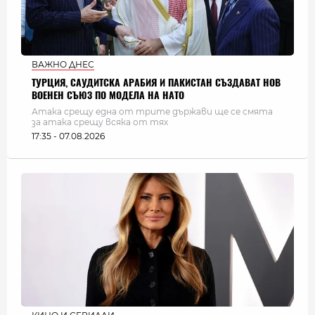
ВАЖНО ДНЕС
ТУРЦИЯ, САУДИТСКА АРАБИЯ И ПАКИСТАН СЪЗДАВАТ НОВ
ВОЕНЕН СЪЮЗ ПО МОДЕЛА НА НАТО
Атака срещу една от трите държави ще се смята
за атака срещу всяка от тях
17:35 - 07.08.2026