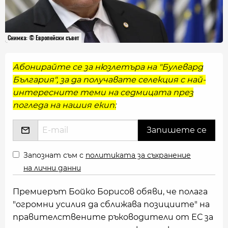
Снимка: © Европейски съвет
Абонирайте се за нюзлетъра на "Булевард
България", за да получавате селекция с най-
интересните теми на седмицата през
погледа на нашия екип:
Запознат съм с
политиката за съхранение
на лични данни
Премиерът Бойко Борисов обяви, че полага
"огромни усилия да сближава позициите" на
правителствените ръководители от ЕС за