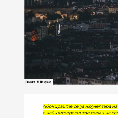
Снимка: © Unsplash
Абонирайте се за нюзлетъра на 
с най-интересните теми на сед