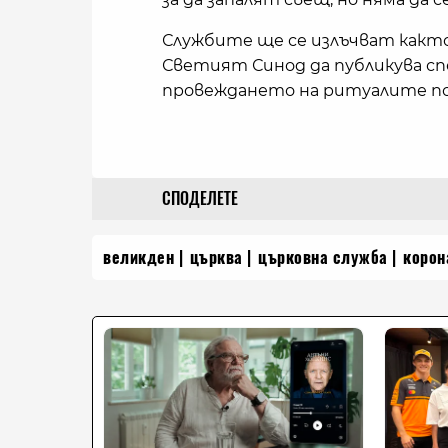
Службите ще се излъчват както 
Светият Синод да публикува сп
провеждането на ритуалите по 
СПОДЕЛЕТЕ
великден
църква
църковна служба
корон