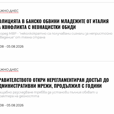
АЖНО ДНЕС
ОЛИЦИЯТА В БАНСКО ОБВИНИ МЛАДЕЖИТЕ ОТ ИТАЛИЯ
А КОНФЛИКТА С НЕОНАЦИСТКИ ОБИДИ
оред МВР - "неколкократно са получавани сигнали за непристойно
ведение" от тяхна страна
:08 - 05.08.2026
АЖНО ДНЕС
РАВИТЕЛСТВОТО ОТКРИ НЕРЕГЛАМЕНТИРАН ДОСТЪП ДО
ДМИНИСТРАТИВНИ МРЕЖИ, ПРОДЪЛЖИЛ С ГОДИНИ
щабно разследване трябва да установи пълния обхват и
рактера на дейността
:08 - 05.08.2026