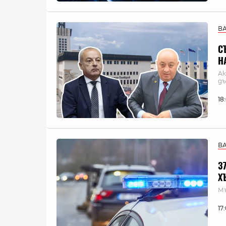
В
С
Н
Ак
дъ
18
В
3
Х
Мъ
17