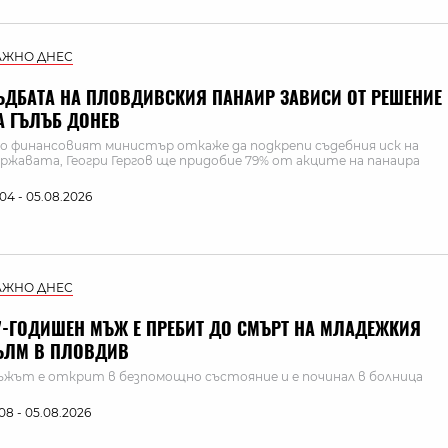
АЖНО ДНЕС
ЪДБАТА НА ПЛОВДИВСКИЯ ПАНАИР ЗАВИСИ ОТ РЕШЕНИЕ
А ГЪЛЪБ ДОНЕВ
о финансовият министър откаже да подкрепи съдебния иск на
ржавата, Геогри Гергов ще придобие 79% от акците на панаира
:04 - 05.08.2026
АЖНО ДНЕС
7-ГОДИШЕН МЪЖ Е ПРЕБИТ ДО СМЪРТ НА МЛАДЕЖКИЯ
ЪЛМ В ПЛОВДИВ
жът е открит в безпомощно състояние и е починал в болница
:08 - 05.08.2026