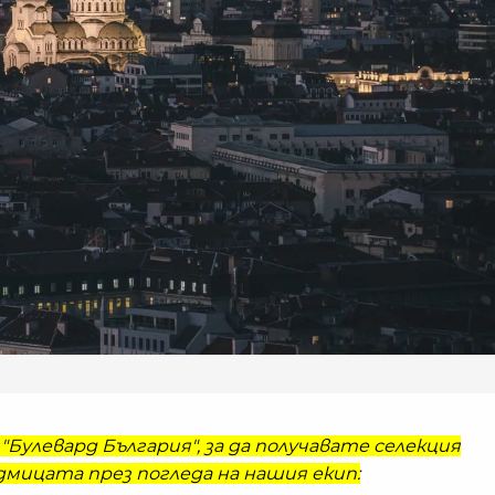
"Булевард България", за да получавате селекция
мицата през погледа на нашия екип: