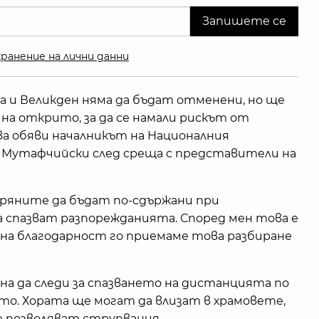
ранение на лични данни
 и Великден няма да бъдат отменени, но ще
на открито, за да се намали рискът от
ова обяви началникът на Националния
в Мутафчийски след среща с представители на
ряните да бъдат по-сдържани при
 спазват разпорежданията. Според мен това е
мна благодарност го приемаме това разбиране
а да следи за спазването на дистанцията по
о. Хората ще могат да влизат в храмовете,
се позволяват струпвания.