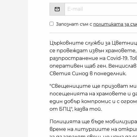
Запознат съм с
политиката за съх
Църковните служби за Цветница
се провеждат извън храмовете, 
разпространение на Covid-19. Т
оперативен щаб ген. Венцисла
Светия Синод в понеделник.
"Свещениците ще призоват ми
посещенията на храмовете и да
един добър компромис и с огро
от БПЦ", казва той.
Полицията ще бъде мобилизиран
време на литургиите на открит
за да запалят свещ, но няма да 