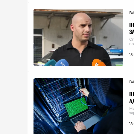
В
П
З
Сп
по
18
В
П
А
Ма
ха
18