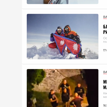
В
Б
Р
Ос
п
17
В
М
М
Км
мл
16