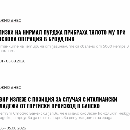
АЖНО ДНЕС
ЛИЗКИ НА НИРМАЛ ПУРДЖА ПРИБРАХА ТЯЛОТО МУ ПРИ
ИСКОВА ОПЕРАЦИЯ В БРОУД ПИК
танките на четирима от загиналите са свалени от 5000 метра в
ланината
:01 - 05.08.2026
АЖНО ДНЕС
ВНР ИЗЛЕЗЕ С ПОЗИЦИЯ ЗА СЛУЧАЯ С ИТАЛИАНСКИ
ЛАДЕЖИ ОТ ЕВРЕЙСКИ ПРОИЗХОД В БАНСКО
етът Стойчо Баненски заяви, че е имало словесен конфликт межд
адежи, и призова да не се накърнява репутацията на града
:56 - 05.08.2026