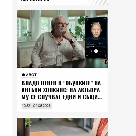
ЖИВОТ
ВЛАДO ПЕНЕВ В "ОБУВКИТЕ" НА
АНТЪНИ ХОПКИНС: НА АКТЬОРА
МУ СЕ СЛУЧВАТ ЕДНИ И СЪЩИ
НЕЩА ПО ЦЕЛИЯ СВЯТ
10:52 - 04.08.2026