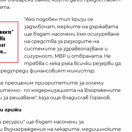
ата.
"Ако подобен тип кризи се
задълбочат, мерките на държавата
ще бъдaт насочени към осигуряване
на средства за разходите на
системите за здравеопазване и
сигурност, МВР и отбраната. Не
трябва с лека ръка всички резерви да
, предупреди финансовият министър.
ще преоценим приоритетите за големи
ително - по модернизацията на Въоръжените
 за решаване", каза още Владислав Горанов.
ни грижи
 ресурси" ще бъдат насочени за
и възнаграждения на лекарите, медицинските