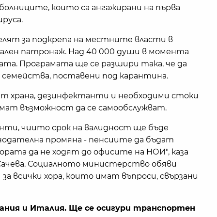
болниците, които са ангажирани на първа
руса.
елят за подкрепа на местните власти в
иален патронаж. Над 40 000 души в момента
ата. Програмата ще се разшири така, че да
ли семейства, поставени под карантина.
т храна, дезинфектанти и необходими стоки
нямат възможност да се самообслужват.
нти, чиито срок на валидност ще бъде
нодателна промяна - пенсиите да бъдат
ората да не ходят до офисите на НОИ", каза
ачева. Социалното министерство обяви
1 за всички хора, които имат въпроси, свързани
ания и Италия. Ще се осигури транспортен