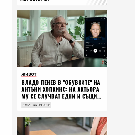
ЖИВОТ
ВЛАДO ПЕНЕВ В "ОБУВКИТЕ" НА
АНТЪНИ ХОПКИНС: НА АКТЬОРА
МУ СЕ СЛУЧВАТ ЕДНИ И СЪЩИ
НЕЩА ПО ЦЕЛИЯ СВЯТ
10:52 - 04.08.2026