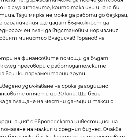
 на служителите, които така или иначе би
ица. Тази мярка не може да работи до безкрай,
ите ограничения ще дадат възможност да
редносрочен план да възстановим нормалния
совият министър Владислав Горанов на
три на финансовите помощи да бъдат
ик след преговори с работодателските
а всички парламентарни групи.
въведено удължаване на срока за годишно
ансовите отчети до 30 юни. Ще бъде
ка за плащане на местни данъци и такси с
ординация" с Европейската инвестиционна
дпомагане на малкия и средния бизнес. Очаква
ъм български банки, които да го предоставят