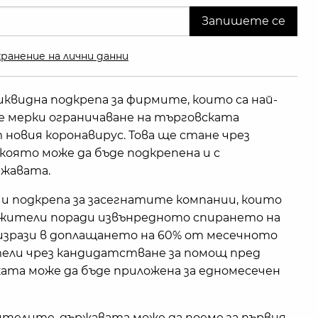
ранение на лични данни
видна подкрепа за фирмите, които са най-
е мерки ограничаване на търговската
новия коронавирус. Това ще стане чрез
 която може да бъде подкрепена и с
ржавата.
 подкрепа за засегнатите компании, които
ужители поради извънредното спирането на
изрази в доплащането на 60% от месечното
тели чрез кандидатстване за помощ пред
ата може да бъде приложена за едномесечен
телите, държавата може да поеме за първия