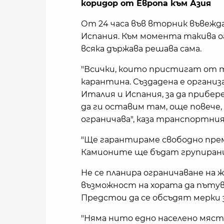
коридор от Европа към Азия
От 24 часа във вторник въвежд
Испания. Към момента такива ог
всяка държава решава сама.
"Всички, които пристигат от 
карантина. Създадена е организ
Италия и Испания, за да прибер
да ги оставим там, още повече
ограничава", каза транспортни
"Ще гарантираме свободно пре
Камионите ще бъдат групирани и
Не се планира ограничаване на 
възможност на хората да пътув
Предстои да се обсъдят мерки 
"Няма нито едно населено мяст