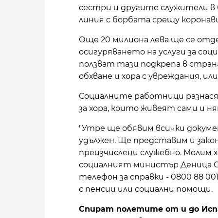
сестри и другите служители в 
линия с борбата срещу коронави
Още 20 милиона лева ще се отд
осигуряването на услуги за соц
ползват тази подкрепа в стран
обхване и хора с увреждания, и
Социалните работници разнася
за хора, които живеят сами и 
"Утре ще обявим всички докуме
удължен. Ще представим и зако
преизчислени служебно. Молим х
социалният министър Деница С
телефон за справки - 0800 88 00
с пенсии или социални помощи.
Спират полетите от и до Исп