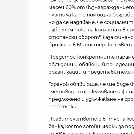
месец 60% от възнаграждението
платила като помощ за безработ
но да се надяваме, че социалн
избегнем пика на кризата и в с
стопански оборот", каза финан
брифинг в Министерски съвет.
Предстои конкретните параме
обсъдени и обявени в понеделн
организации и представители н
Горанов обяви още, че ще бъде 
счетоводно приключване и фин
предложено и удължаване на сро
отстъпки.
Правителството е в "тясна ко
банка, която готви мерки за по
се ЕИБ да трансферира ресурс к