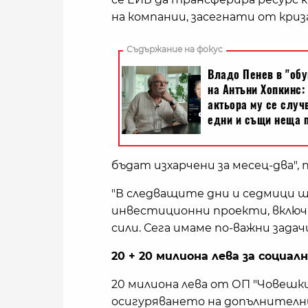
на компании, засегнати от криз
бъдат изхарчени за месец-два"
"В следващите дни и седмици 
инвестиционни проекти, включ
сили. Сега имаме по-важни задачи
20 + 20 милиона лева за социал
20 милиона лева от ОП "Човешки
осигуряването на допълнителн