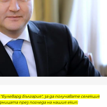
"Булевард България", за да получавате селекция
мицата през погледа на нашия екип: