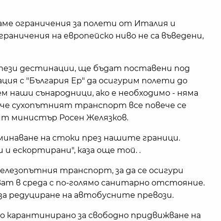
аме ограничения за полети от Италия и
раничения на европейско ниво не са въведени,
тези дестинации, ще бъдат поставени под
ация с "България Ер" да осигурим полети до
ем наши сънародници, ако е необходимо - няма
, че сухопътният транспорт все повече се
ят министър Росен Желязков.
минаване на стоки през нашите граници.
 ескортирани", каза още той. .
железопътния транспорт, за да се осигури
ат в среда с по-голямо санитарно отстояние.
за редуциране на автобусните превози.
о карантинирано за свободно придвижване на