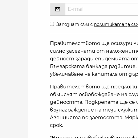
Запознат съм с
политиката за съх
Правителството ще осигури лик
силно засегнати от наложенит
дейност заради епидемията от 
Българската банка за развитие,
увеличаване на капитала от дъ
Правителството ще предложи и
обмислят освобождаване на сл
дейността. Подкрепата ще се 
възнаграждение на тези служи
Агенцията по заетостта. Мярк
срок.
"Вместо да освобождават служи