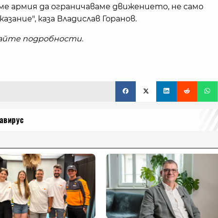
ваме армия да ограничаваме движението, не само
казание", каза Владислав Горанов.
вайте подробности.
авирус