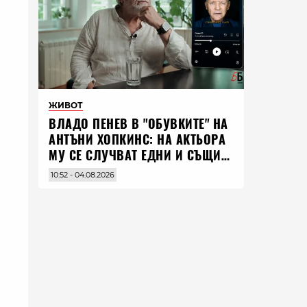
ЖИВОТ
ВЛАДO ПЕНЕВ В "ОБУВКИТЕ" НА
АНТЪНИ ХОПКИНС: НА АКТЬОРА
МУ СЕ СЛУЧВАТ ЕДНИ И СЪЩИ
НЕЩА ПО ЦЕЛИЯ СВЯТ
10:52 - 04.08.2026