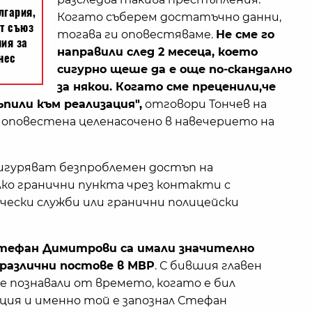
Когато съберем достатъчно данни,
тогава ги оповестяваме.
Не сме го
направили след 2 месеца, което
сигурно щеше да е още по-скандално
за някои. Когато сме преценили,че
пили към реализация",
отговори Тончев на
 оповестена целенасочено в навечерието на
осигуряват безпроблемен достъп на
ко гранични пункта чрез контакти с
ески служби или гранични полицейски
тефан Димитрови са имали значително
 различни постове в МВР
. С бившия главен
се познавали от времето, когато е бил
ция и именно той е запознал Стефан