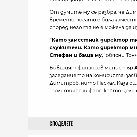
От думите му се разбра, че Д
времето, когато е била замест
според него тя не е можела да 
"Като заместник-директор тя 
служители. Като директор мно
Стефан и баща му,"
обясни Тонч
Бившият финансов министър
заседанието на комисията, заяв
Димитров, нито Паскал. Каза още
"политически фарс, който цели да
СПОДЕЛЕТЕ