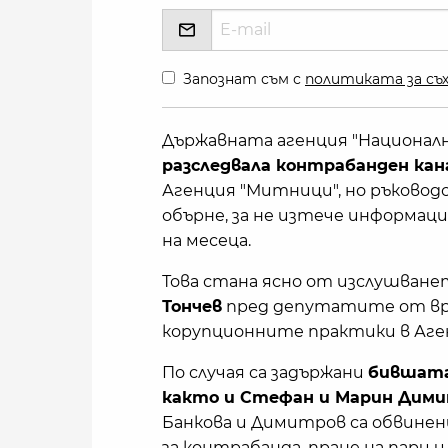
Запознат съм с
политиката за съх
Държавната агенция "Национал
разследвала контрабанден кан
Агенция "Митници", но ръководс
обърне, за не изтече информация
на месеца.
Това стана ясно от изслушване
Тончев
пред депутатите от вре
корупционните практики в Аге
По случая са задържани
бившата
както и Стефан и Марин Димитр
Банкова и Димитров са обвинен
за контрабанда, пране на пари 