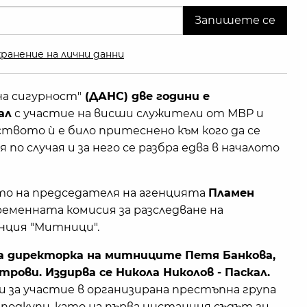
ранение на лични данни
на сигурност"
(ДАНС) две години е
ал
с участие на висши служители от МВР и
твото ѝ е било притеснено към кого да се
 по случая и за него се разбра едва в началото
то на председателя на агенцията
Пламен
менната комисия за разследване на
нция "Митници".
 директорка на митниците Петя Банкова,
ови. Издирва се Никола Николов - Паскал.
и за участие в организирана престъпна група
и подкупи, като на първа инстанция съдът ги