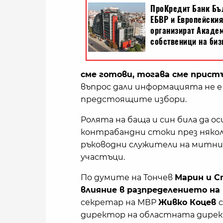
сме готови, тогава сме пристъ
въпрос дали информацията не е
предстоящите избори.
Ролята на баща и син била да 
контрабандни стоки през някол
ръководни служители на митнич
участъци.
По думите на Тончев
Марин и С
влияние в разпределението на
секретар на МВР
Живко Коцев
директор на областната дирек