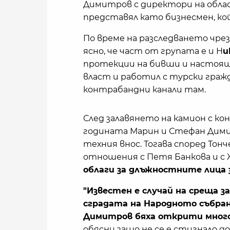
Димитров с директори на облас
представял като бизнесмен, ко
По време на разследването чре
ясно, че част от групата е и Н
и
протекции на бивши и настоящ
власт и работил с турски граж
контрабандни канали там.
След залавянето на камион с ко
годината Марин и Стефан Дим
техния внос. Тогава според Тон
отношения с Петя Банкова и с 
облаги за длъжностните лица 
"Известен е случай на среща за
сградата на Народното събран
Димитров бяха открити много п
обясни защо не се е стигнало д