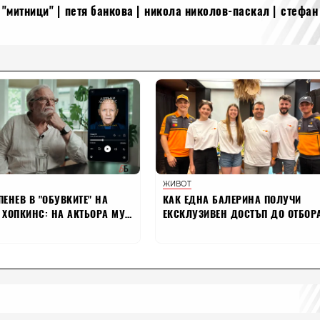
 "митници"
петя банкова
никола николов-паскал
стефан