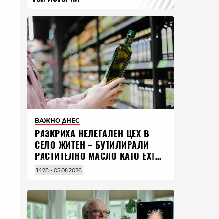
ВАЖНО ДНЕС
РАЗКРИХА НЕЛЕГАЛЕН ЦЕХ В
СЕЛО ЖИТЕН – БУТИЛИРАЛИ
РАСТИТЕЛНО МАСЛО КАТО EXTRA
VIRGIN ЗЕХТИН
14:28 - 05.08.2026