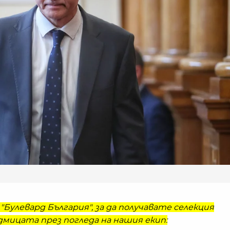
"Булевард България", за да получавате селекция
мицата през погледа на нашия екип: