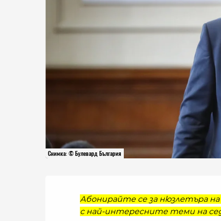
Снимка: © Булевард България
Абонирайте се за нюзлетъра на 
с най-интересните теми на сед