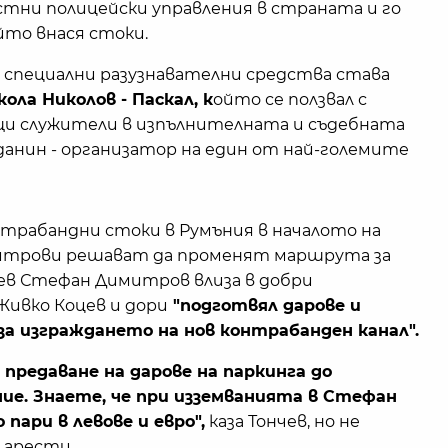
тни полицейски управления в страната и го
йто внася стоки.
з специални разузнавателни средства става
кола Николов - Паскал, к
ойто се ползвал с
и служители в изпълнителната и съдебната
данин - организатор на един от най-големите
нтрабандни стоки в Румъния в началото на
итрови решават да променят маршрута за
чев Стефан Димитров влиза в добри
Живко Коцев и дори
"подготвял дарове и
за изграждането на нов контрабанден канал".
 предаване на дарове на паркинга до
ие. Знаете, че при изземванията в Стефан
ари в левове и евро",
каза Тончев, но не
о арести.