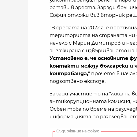
остави в ареста. Заради болни
София отложи във вторник реш
"В средата на 2022 г. е постъп
територията на страната ни ф
начело с Марин Димитров и нег
ангажирана с извършването на 
Установено е, че основните ф
контакти между български и ч
контрабанда,
" прочете в нача
подготвено експозе.
Заради участието на "лица на в
антикорупционната комисия, н
Освен това по време на разсле
информацията по разследването 