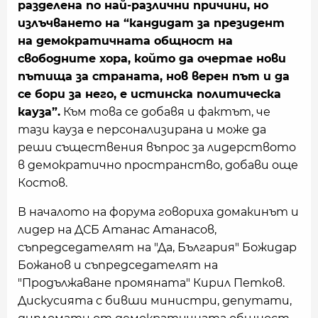
разделена по най-различни причини, но
излъчването на “кандидат за президент
на демократичната общност на
свободните хора, който да очертае нови
пътища за страната, нов верен път и да
се бори за него, е истинска политическа
кауза”.
Към това се добавя и фактът, че
тази кауза е персонализирана и може да
реши съществения въпрос за лидерството
в демократично пространство, добави още
Костов.
В началото на форума говориха домакинът и
лидер на ДСБ Атанас Атанасов,
съпредседателят на "Да, България" Божидар
Божанов и съпредседателят на
"Продължаване промяната" Кирил Петков.
Дискусията с бивши министри, депутати,