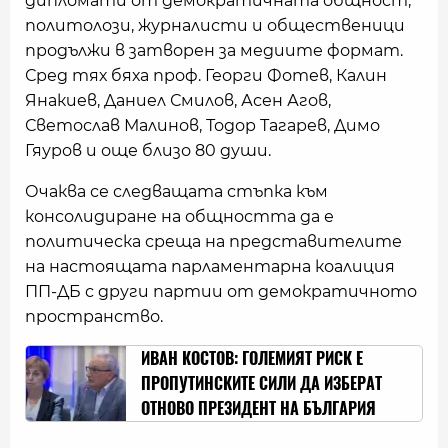
дипломати от демократичната общност,
политолози, журналисти и общественици
продължи в затворен за медиите формат.
Сред тях бяха проф. Георги Фотев, Калин
Янакиев, Даниел Смилов, Асен Агов,
Светослав Малинов, Тодор Тагарев, Димо
Гяуров и още близо 80 души.
Очаква се следващата стъпка към
консолидиране на общността да е
политическа среща на представителите
на настоящата парламентарна коалиция
ПП-ДБ с други партии от демократичното
пространство.
ИВАН КОСТОВ: ГОЛЕМИЯТ РИСК Е
ПРОПУТИНСКИТЕ СИЛИ ДА ИЗБЕРАТ
ОТНОВО ПРЕЗИДЕНТ НА БЪЛГАРИЯ