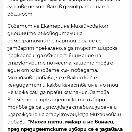
гласове не липсват в демократичната
общност.
Съветът на Екатерина Михайлова към
днешните ръководители на
демократичните партии е да не се
затварят прекалено, а да търсят широка
подкрепа и да обърнат внимание на
структурите по места, защото това е
един от ключовете към победата.
Михайлова добави, че е важно кой е
кандидатът и какви качества има, но той
не може сам да прави кампания. Затова
времето до президентските избори
трябва да се използва за стабилизиране и
изграждане на структури, каза Михайлова и
добави:
“Много пъти, макар и не винаги,
през президентските избори се е задавала