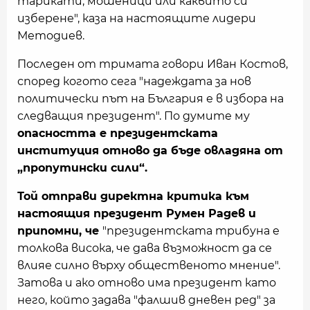
тарикати, мошеници или каквито си
изберене", каза на настоящите лидери
Методиев.
Последен от тримата говори Иван Костов,
според когото сега "надеждата за нов
политически път на България е в избора на
следващия президент". По думите му
опасността е президентската
институция отново да бъде овладяна от
„пропутински сили“.
Той отправи директна критика към
настоящия президент Румен Радев и
припомни, че
"президентската трибуна е
толкова висока, че дава възможност да се
влияе силно върху общественото мнение".
Затова и ако отново има президент като
него, който задава "фалшив дневен ред" за