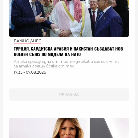
ВАЖНО ДНЕС
ТУРЦИЯ, САУДИТСКА АРАБИЯ И ПАКИСТАН СЪЗДАВАТ НОВ
ВОЕНЕН СЪЮЗ ПО МОДЕЛА НА НАТО
Атака срещу една от трите държави ще се смята
за атака срещу всяка от тях
17:35 - 07.08.2026