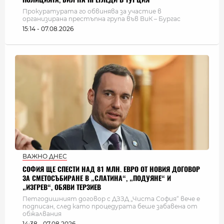
Прокуратурата го обвинява за участие в
организирана престъпна група във ВиК – Бургас
15:14 - 07.08.2026
ВАЖНО ДНЕС
СОФИЯ ЩЕ СПЕСТИ НАД 81 МЛН. ЕВРО ОТ НОВИЯ ДОГОВОР
ЗА СМЕТОСЪБИРАНЕ В „СЛАТИНА“, „ПОДУЯНЕ“ И
„ИЗГРЕВ“, ОБЯВИ ТЕРЗИЕВ
Петгодишният договор с ДЗЗД „Чиста София“ вече е
подписан, след като процедурата беше забавена от
обжалвания
14:38 - 07.08.2026