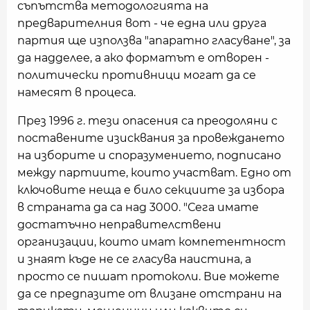
съпътства методологията на
предварителния вот - че една или друга
партия ще използва "апаратно гласуване", за
да надделее, а ако форматът е отворен -
политически противници могат да се
намесят в процеса.
През 1996 г. тези опасения са преодоляни с
поставените изисквания за провеждането
на изборите и споразумението, подписано
между партиите, които участват. Едно от
ключовите неща е било секциите за избора
в страната да са над 3000. "Сега имате
достатъчно неправителствени
организации, които имат компетентност
и знаят къде не се гласува наистина, а
просто се пишат протоколи. Вие можете
да се предпазите от влизане отстрани на