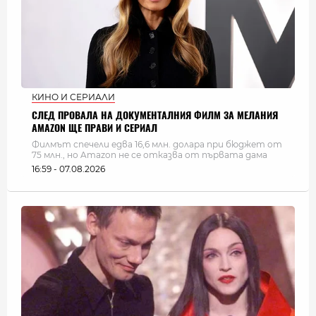
КИНО И СЕРИАЛИ
СЛЕД ПРОВАЛА НА ДОКУМЕНТАЛНИЯ ФИЛМ ЗА МЕЛАНИЯ
AMAZON ЩЕ ПРАВИ И СЕРИАЛ
Филмът спечели едва 16,6 млн. долара при бюджет от
75 млн., но Amazon не се отказва от първата дама
16:59 - 07.08.2026