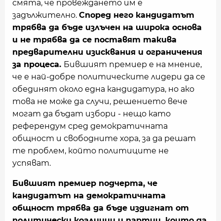
смята, че провеждането им е
задължително.
Според него кандидатът
трябва да бъде излъчен на широка основа
и не трябва да се поставят такива
предварителни изисквания и ограничения
за процеса.
Бившият премиер е на мнение,
че е най-добре политическите лидери да се
обединят около една кандидатура, но ако
това не може да случи, решението вече
могат да бъдат избори - нещо като
референдум сред демократичната
общност и свободните хора, за да решат
те проблем, който политиците не
успяват.
Бившият премиер подчерта, че
кандидатът на демократичната
общност трябва да бъде издигнат от
политически коалиции и партии, които да