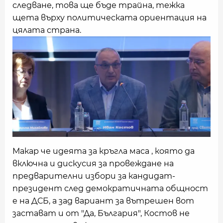
следване, това ще бъде трайна, тежка
щета върху политическата ориентация на
цялата страна.
Макар че идеята за кръгла маса , която да
включна и дискусия за провеждане на
предварителни избори за кандидат-
президент след демократичната общност
е на ДСБ, а зад вариант за вътрешен вот
застават и от "Да, България", Костов не