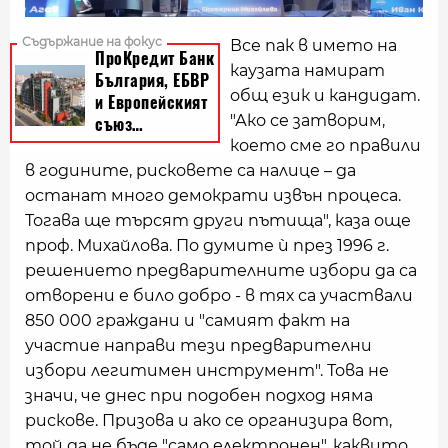
Все пак в името на
каузата намират
общ език и кандидат.
"Ако се затворим,
което сме го правили
в годините, рисковете са налице – да
останат много демократи извън процеса.
Тогава ще търсят други пътища", каза още
проф. Михайлова. По думите ѝ през 1996 г.
решението предварителните избори да са
отворени е било добро - в тях са участвали
850 000 граждани и "самият факт на
участие направи тези предварителни
избори легитимен инструмент". Това не
значи, че днес при подобен подход няма
рискове. Призова и ако се организира вот,
той да не бъде "само електронен", каквито