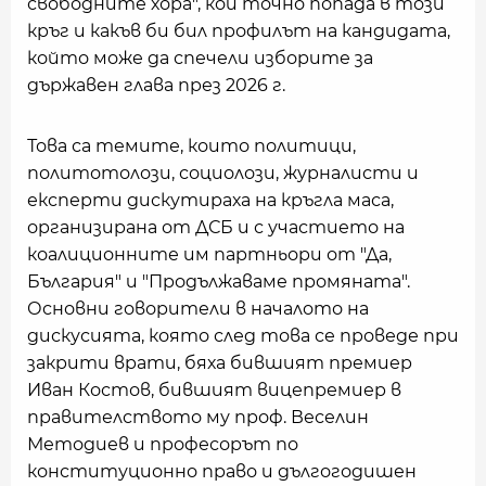
свободните хора", кой точно попада в този
кръг и какъв би бил профилът на кандидата,
който може да спечели изборите за
държавен глава през 2026 г.
Това са темите, които политици,
политотолози, социолози, журналисти и
експерти дискутираха на кръгла маса,
организирана от ДСБ и с участието на
коалиционните им партньори от "Да,
България" и "Продължаваме промяната".
Основни говорители в началото на
дискусията, която след това се проведе при
закрити врати, бяха бившият премиер
Иван Костов, бившият вицепремиер в
правителството му проф. Веселин
Методиев и професорът по
конституционно право и дългогодишен