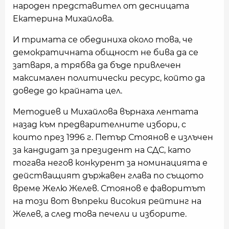
народен представител от десницата
Екатерина Михайлова.
И тримата се обединиха около това, че
демократичната общност не бива да се
затваря, а трябва да бъде привлечен
максимален политически ресурс, който да
доведе до крайната цел.
Методиев и Михайлова върнаха лентата
назад към предварителните избори, с
които през 1996 г. Петър Стоянов е излъчен
за кандидат за президент на СДС, като
тогава негов конкурент за номинацията е
действащият държавен глава по същото
време Желю Желев. Стоянов е фаворитът
на този вот въпреки високия рейтинг на
Желев, а след това печели и изборите.