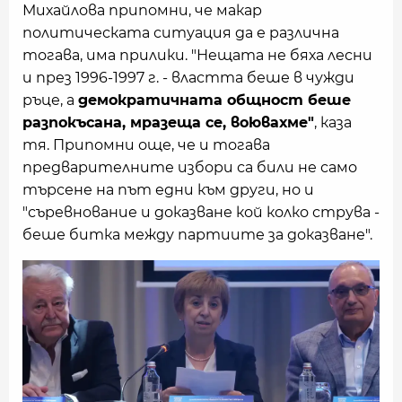
Михайлова припомни, че макар
политическата ситуация да е различна
тогава, има прилики. "Нещата не бяха лесни
и през 1996-1997 г. - властта беше в чужди
ръце, а
демократичната общност беше
разпокъсана, мразеща се, воювахме"
, каза
тя. Припомни още, че и тогава
предварителните избори са били не само
търсене на път едни към други, но и
"съревнование и доказване кой колко струва -
беше битка между партиите за доказване".