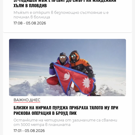
37-ГОДИШЕН МЪЖ Е ПРЕБИТ ДО СМЪРТ НА МЛАДЕЖКИЯ
ХЪЛМ В ПЛОВДИВ
Мъжът е открит в безпомощно състояние и е
починал в болница
17:08 - 05.08.2026
ВАЖНО ДНЕС
БЛИЗКИ НА НИРМАЛ ПУРДЖА ПРИБРАХА ТЯЛОТО МУ ПРИ
РИСКОВА ОПЕРАЦИЯ В БРОУД ПИК
Останките на четирима от загиналите са свалени
от 5000 метра в планината
17:01 - 05.08.2026