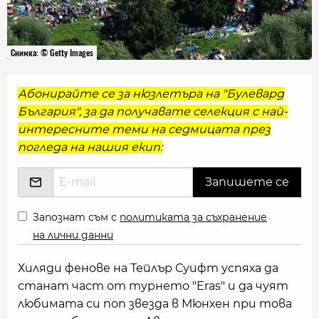
Снимка: © Getty Images
Абонирайте се за нюзлетъра на "Булевард
България", за да получавате селекция с най-
интересните теми на седмицата през
погледа на нашия екип:
Запознат съм с
политиката за съхранение
на лични данни
Хиляди фенове на Тейлър Суифт успяха да
станат част от турнето "Eras" и да чуят
любимата си поп звезда в Мюнхен при това