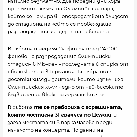
напълно безплатно. Два поредни дни хора
препълниха хълма на Олимпийския парк,
който се намира в непосредствена близост
до стадиона, на който се провеждаше
разпродадения концерт на певицата.
В събота и неделя Суифт пя пред 74 000
фенове на разпродадения Олимпийски
стадион в Мюнхен - последната ѝ спирка от
обиколката ѝ в Германия. Тя събра още
десетки хиляди зрители, които изпълниха
Олимпийския хълм - едно от най-високите
възвишения в южния германски град.
В събота
те се пребориха с горещината,
която достигна 31 градуса по Целзий
, и
заеха местата си в парка часове преди
началото на концерта. По данни на