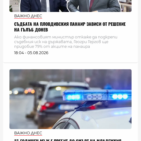
ВАЖНО ДНЕС
СЪДБАТА НА ПЛОВДИВСКИЯ ПАНАИР ЗАВИСИ ОТ РЕШЕНИЕ
НА ГЪЛЪБ ДОНЕВ
Ако финансовият министър откаже да подкрепи
съдебния иск на държавата, Геогри Гергов ще
придобие 79% от акците на панаира
18:04 - 05.08.2026
ВАЖНО ДНЕС