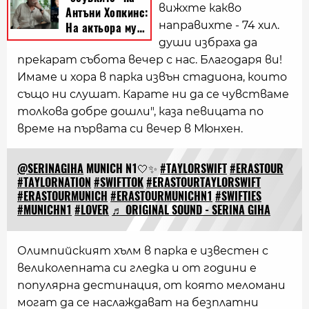
вижхте какво
направихте - 74 хил.
души избраха да
прекарат събота вечер с нас. Благодаря ви!
Имаме и хора в парка извън стадиона, които
също ни слушат. Карате ни да се чувстваме
толкова добре дошли", каза певицата по
време на първата си вечер в Мюнхен.
@SERINAGIHA
MUNICH N1🤍✨
#TAYLORSWIFT
#ERASTOUR
#TAYLORNATION
#SWIFTTOK
#ERASTOURTAYLORSWIFT
#ERASTOURMUNICH
#ERASTOURMUNICHN1
#SWIFTIES
#MUNICHN1
#LOVER
♬ ORIGINAL SOUND - SERINA GIHA
Олимпийският хълм в парка е известен с
великолепната си гледка и от години е
популярна дестинация, от която меломани
могат да се наслаждават на безплатни