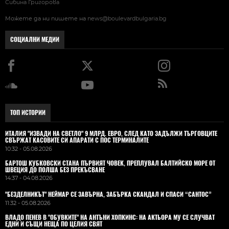
Сибина Григорова
Можете да ни пишете на
news@boulevardbulgaria.bg
СОЦИАЛНИ МЕДИИ
ТОП ИСТОРИИ
ИТАЛИЯ "ИЗВАДИ НА СВЕТЛО" 9 МЛРД. ЕВРО, СЛЕД КАТО ЗАДЪЛЖИ ТЪРГОВЦИТЕ
СВЪРЖАТ КАСОВИТЕ СИ АПАРАТИ С ПОС ТЕРМИНАЛИТЕ
10:32 - 05.08.2026
БАРТОШ КУБКОВСКИ СТАНА ПЪРВИЯТ ЧОВЕК, ПРЕПЛУВАЛ БАЛТИЙСКО МОРЕ ОТ
ШВЕЦИЯ ДО ПОЛША БЕЗ ПРЕКЪСВАНЕ
14:37 - 04.08.2026
"БЕЗДЕЛНИКЪТ" НЕЙМАР СЕ ЗАВЪРНА, ЗАБЪРКА СКАНДАЛ И СПАСИ “САНТОС”
11:32 - 05.08.2026
ВЛАДO ПЕНЕВ В "ОБУВКИТЕ" НА АНТЪНИ ХОПКИНС: НА АКТЬОРА МУ СЕ СЛУЧВАТ
ЕДНИ И СЪЩИ НЕЩА ПО ЦЕЛИЯ СВЯТ