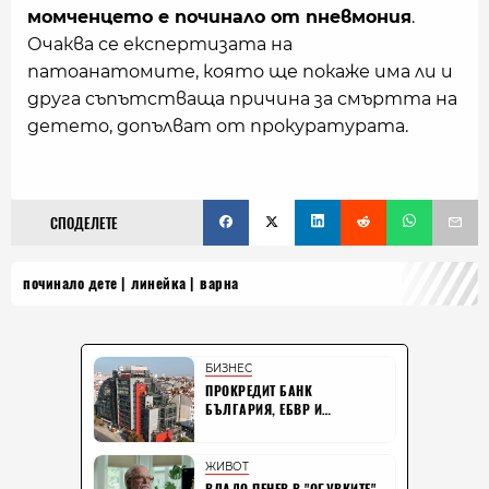
момченцето е починало от пневмония
.
Очаква се експертизата на
патоанатомите, която ще покаже има ли и
друга съпътстваща причина за смъртта на
детето, допълват от прокуратурата.
СПОДЕЛЕТЕ
починало дете
линейка
варна