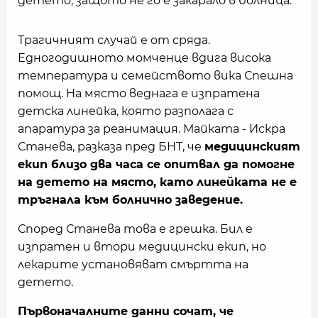
детето, защото не го е закарало в болница.
Трагичният случай е от сряда.
Едногодишното момченце вдига висока
температура и семейството вика Спешна
помощ. На място веднага е изпратена
детска линейка, която разполага с
апаратура за реанимация. Майката - Искра
Станева, разказа пред БНТ, че
медицинският
екип близо два часа се опитвал да помогне
на детето на място, като линейката не е
тръгнала към болнично заведение.
Според Станева това е грешка. Бил е
изпратен и втори медицински екип, но
лекарите установяват смъртта на
детето.
Първоначалните данни сочат, че