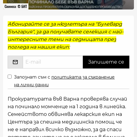
Снимка: © БНТ
Абонирайте се за нюзлетъра на "Булевард
България", за да получавате селекция с най-
интересните теми на седмицата през
погледа на нашия екип:
Запознат съм с
политиката за съхранение
на лични данни
Прокуратурата във Варна проверява случай
на починало момченце на 1 година в линейка.
Семейството обвинява лекарския екип на
Центъра за спешна медицинска помощ, че
не е направил всичко възможно, за да спаси