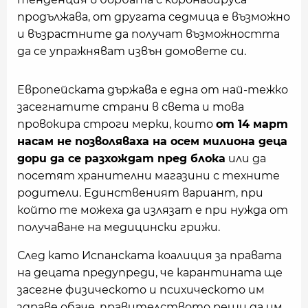
продължава, от другата седмица е възможно
и възрастните да получат възможността
да се упражняват извън домовете си.
Европейската държава е една от най-тежко
засегнатите страни в света и това
провокира строги мерки, които
от 14 март
насам не позволяваха на осем милиона деца
дори да се разхождат пред блока
или да
посетят хранителни магазини с техните
родители. Единственият вариант, при
който те можеха да излязат е при нужда от
получаване на медицински грижи.
След като Испанската коалиция за правата
на децата предупреди, че карантината ще
засегне физическото и психическото им
здраве обаче, правителството реши да им