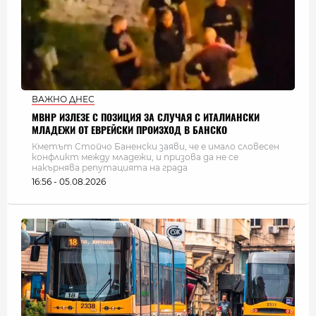
ВАЖНО ДНЕС
МВНР ИЗЛЕЗЕ С ПОЗИЦИЯ ЗА СЛУЧАЯ С ИТАЛИАНСКИ
МЛАДЕЖИ ОТ ЕВРЕЙСКИ ПРОИЗХОД В БАНСКО
Кметът Стойчо Баненски заяви, че е имало словесен
конфликт между младежи, и призова да не се
накърнява репутацията на града
16:56 - 05.08.2026