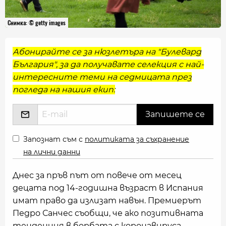
Снимка: © getty images
Абонирайте се за нюзлетъра на "Булевард
България", за да получавате селекция с най-
интересните теми на седмицата през
погледа на нашия екип:
Запознат съм с
политиката за съхранение
на лични данни
Днес за пръв път от повече от месец
децата под 14-годишна възраст в Испания
имат право да излизат навън. Премиерът
Педро Санчес съобщи, че ако позитивната
тенденция в борбата с коронавируса