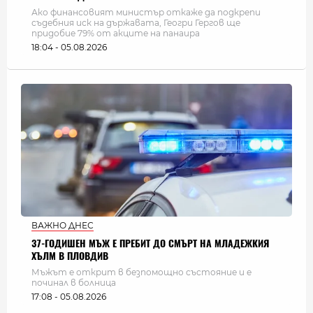
Ако финансовият министър откаже да подкрепи
съдебния иск на държавата, Геогри Гергов ще
придобие 79% от акците на панаира
18:04 - 05.08.2026
ВАЖНО ДНЕС
37-ГОДИШЕН МЪЖ Е ПРЕБИТ ДО СМЪРТ НА МЛАДЕЖКИЯ
ХЪЛМ В ПЛОВДИВ
Мъжът е открит в безпомощно състояние и е
починал в болница
17:08 - 05.08.2026