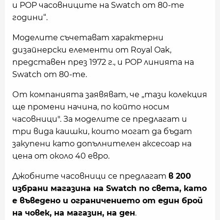
и POP часовниците на Swatch от 80-те
години“.
Моделите съчетават характерни
дизайнерски елементи от Royal Oak,
представен през 1972 г., и POP линията на
Swatch от 80-те.
От компанията заявяват, че „тази колекция
ще промени начина, по който носим
часовници". За моделите се предлагат и
три вида каишки, които могат да бъдат
закупени като допълнителен аксесоар на
цена от около 40 евро.
Джобните часовници се предлагат
в 200
избрани магазина на Swatch по света, като
е въведено и ограничението от един брой
на човек, на магазин, на ден
.