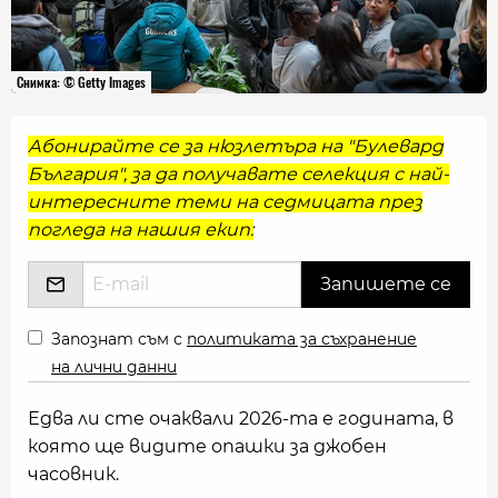
Снимка: © Getty Images
Абонирайте се за нюзлетъра на "Булевард
България", за да получавате селекция с най-
интересните теми на седмицата през
погледа на нашия екип:
Запознат съм с
политиката за съхранение
на лични данни
Едва ли сте очаквали 2026-та е годината, в
която ще видите опашки за джобен
часовник.