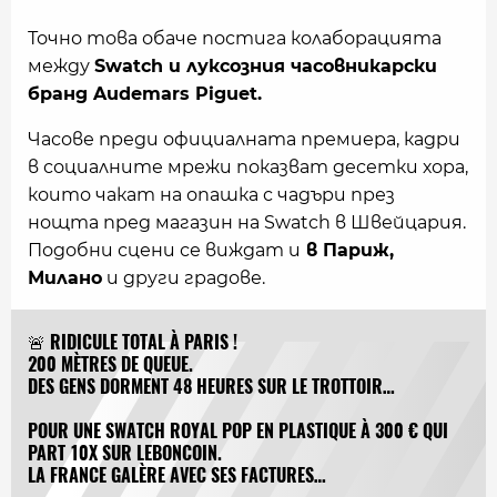
Точно това обаче постига колаборацията
между
Swatch и луксозния часовникарски
бранд Audemars Piguet.
Часове преди официалната премиера, кадри
в социалните мрежи показват десетки хора,
които чакат на опашка с чадъри през
нощта пред магазин на Swatch в Швейцария.
Подобни сцени се виждат и
в Париж,
Милано
и други градове.
🚨 RIDICULE TOTAL À PARIS !
200 MÈTRES DE QUEUE.
DES GENS DORMENT 48 HEURES SUR LE TROTTOIR…
POUR UNE SWATCH ROYAL POP EN PLASTIQUE À 300 € QUI
PART 10X SUR LEBONCOIN.
LA FRANCE GALÈRE AVEC SES FACTURES…