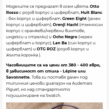
Моделите се предлагат в осем цвята.
Otto
Rosso
с розов корпус и циферблат,
Huit Blanc
- бял корпус и циферблат,
Green Eight
(зелен
корпус и циферблат),
Orenji Hachi
(тъмносин
корпус с оранжеви/червени винтове,
индекси и стрелки) и
Ocho Negro
(черен
циферблат и корпус),
Lan Ba
​​(син корпус и
циферблат) и
OTG ROZ
(розов корпус и
жълта коронка ).
Часовниците са на цени от 380 - 400 евро,
в зависимост от стила - Lépine или
Savonnette.
Това ги поставя далеч под
типичния ценови диапазон на Audemars
Piguet, но над стандартното
позициониране на Swatch.