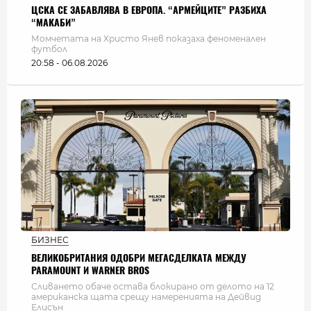
ЦСКА СЕ ЗАБАВЛЯВА В ЕВРОПА. “АРМЕЙЦИТЕ” РАЗБИХА
“МАКАБИ”
Момчетата на Христо Янев показаха феноменален
футбол
20:58 - 06.08.2026
БИЗНЕС
ВЕЛИКОБРИТАНИЯ ОДОБРИ МЕГАСДЕЛКАТА МЕЖДУ
PARAMOUNT И WARNER BROS
Сливането обаче остава блокирано от делото на 12
американска щата срещу намеренията на Дейвид
Елисън