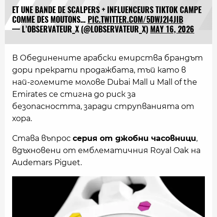
ET UNE BANDE DE SCALPERS + INFLUENCEURS TIKTOK CAMPE
COMME DES MOUTONS…
PIC.TWITTER.COM/5DWJ2I4JIB
— L’OBSERVATEUR_X (@LOBSERVATEUR_X)
MAY 16, 2026
В Обединените арабски емирства брандът
дори прекрати продажбата, тъй като в
най-големите молове Dubai Mall и Mall of the
Emirates се стигна до риск за
безопасността, заради струпванията от
хора.
Става въпрос
серия от джобни часовници
,
вдъхновени от емблематичния Royal Oak на
Audemars Piguet.