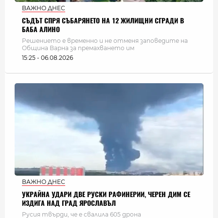
ВАЖНО ДНЕС
СЪДЪТ СПРЯ СЪБАРЯНЕТО НА 12 ЖИЛИЩНИ СГРАДИ В
БАБА АЛИНО
Решението е временно и не отменя заповедите на
Община Варна за премахването им
15:25 - 06.08.2026
ВАЖНО ДНЕС
УКРАЙНА УДАРИ ДВЕ РУСКИ РАФИНЕРИИ, ЧЕРЕН ДИМ СЕ
ИЗДИГА НАД ГРАД ЯРОСЛАВЪЛ
Русия твърди, че е свалила 605 дрона