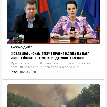
ВАЖНО ДНЕС
ФОНДАЦИЯ „ИСКАМ БЕБЕ“ Е ПРОТИВ ИДЕЯТА НА КАТЯ
ИВКОВА ФОНДЪТ ЗА ИНВИТРО ДА МИНЕ КЪМ НЗОК
Предлаганият от властта модел вече е прилаган
през 2013 г. и е сменен само година по-късно
16:56 - 06.08.2026