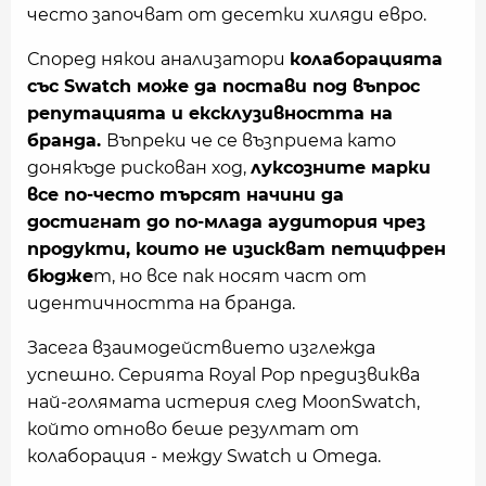
често започват от десетки хиляди евро.
Според някои анализатори
колаборацията
със Swatch може да постави под въпрос
репутацията и ексклузивността на
бранда.
Въпреки че се възприема като
донякъде рискован ход,
луксозните марки
все по-често търсят начини да
достигнат до по-млада аудитория чрез
продукти, които не изискват петцифрен
бюдже
т, но все пак носят част от
идентичността на бранда.
Засега взаимодействието изглежда
успешно. Серията Royal Pop предизвиква
най-голямата истерия след MoonSwatch,
който отново беше резултат от
колаборация - между Swatch и Omega.