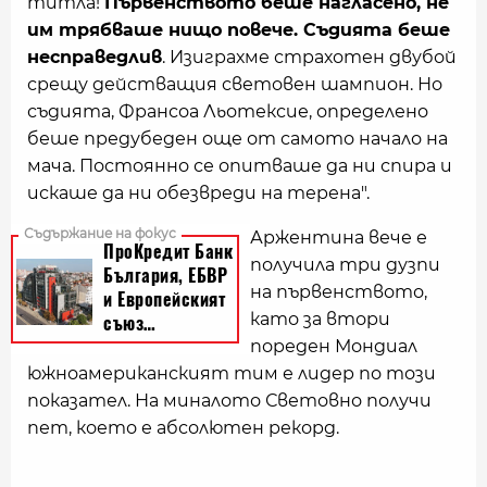
титла!
Първенството беше нагласено, не
им трябваше нищо повече. Съдията беше
несправедлив
. Изиграхме страхотен двубой
срещу действащия световен шампион. Но
съдията, Франсоа Льотексие, определено
беше предубеден още от самото начало на
мача. Постоянно се опитваше да ни спира и
искаше да ни обезвреди на терена".
Аржентина вече е
получила три дузпи
на първенството,
като за втори
пореден Мондиал
южноамериканският тим е лидер по този
показател. На миналото Световно получи
пет, което е абсолютен рекорд.