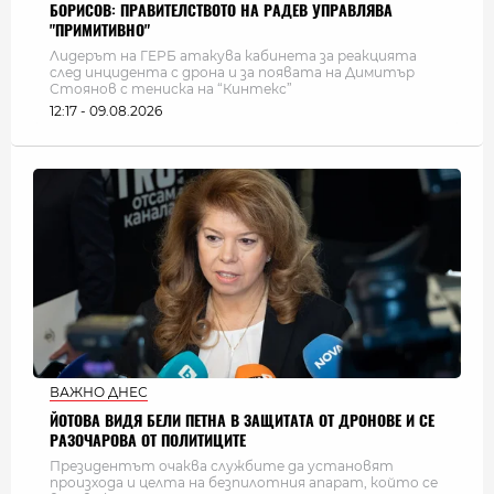
БОРИСОВ: ПРАВИТЕЛСТВОТО НА РАДЕВ УПРАВЛЯВА
"ПРИМИТИВНО"
Лидерът на ГЕРБ атакува кабинета за реакцията
след инцидента с дрона и за появата на Димитър
Стоянов с тениска на “Кинтекс”
12:17 - 09.08.2026
ВАЖНО ДНЕС
ЙОТОВА ВИДЯ БЕЛИ ПЕТНА В ЗАЩИТАТА ОТ ДРОНОВЕ И СЕ
РАЗОЧАРОВА ОТ ПОЛИТИЦИТЕ
Президентът очаква службите да установят
произхода и целта на безпилотния апарат, който се