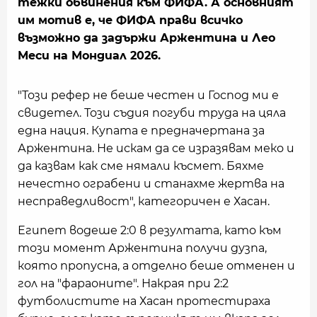
тежки обвинения към ФИФА. А основният
им мотив е, че ФИФА прави всичко
възможно да задържи Аржентина и Лео
Меси на Мондиал 2026.
"Този рефер не беше честен и Господ ми е
свидетел. Този съдия погуби труда на цяла
една нация. Купата е предначертана за
Аржентина. Не искам да се изразявам меко и
да казвам как сме нямали късмет. Бяхме
нечестно ограбени и станахме жертва на
несправедливост", категоричен е Хасан.
Египет водеше 2:0 в резултата, като към
този момент Аржентина получи дузпа,
която пропусна, а отделно беше отменен и
гол на "фараоните". Накрая при 2:2
футболистите на Хасан протестираха