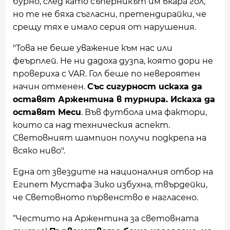
бурно, след като съперникът им вкара гол,
но те не бяха съгласни, претендирайки, че
срещу тях е имало серия от нарушения.
"Това не беше уважение към нас или
феърплей. Не ни дадоха дузпа, която дори не
провериха с VAR. Гол беше по невероятен
начин отменен.
Със сигурност искаха да
оставят Аржентина в турнира. Искаха да
оставят Меси
. Във футбола има фактори,
които са над техническия аспект.
Световният шампион получи подкрепа на
всяко ниво".
Една от звездите на националния отбор на
Египет Мустафа Зико избухна, твърдейки,
че Световното първенство е нагласено.
“Честито на Аржентина за световната