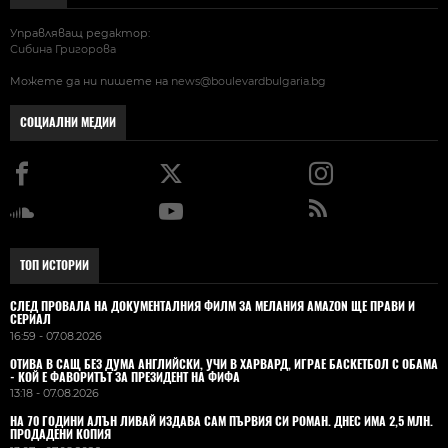
Управляващ редактор:
Сибина Григорова
Можете да ни пишете на
news@boulevardbulgaria.bg
СОЦИАЛНИ МЕДИИ
ТОП ИСТОРИИ
СЛЕД ПРОВАЛА НА ДОКУМЕНТАЛНИЯ ФИЛМ ЗА МЕЛАНИЯ AMAZON ЩЕ ПРАВИ И
СЕРИАЛ
16:59 - 07.08.2026
ОТИВА В САЩ БЕЗ ДУМА АНГЛИЙСКИ, УЧИ В ХАРВАРД, ИГРАЕ БАСКЕТБОЛ С ОБАМА
- КОЙ Е ФАВОРИТЪТ ЗА ПРЕЗИДЕНТ НА ФИФА
13:18 - 07.08.2026
НА 70 ГОДИНИ АЛЪН ЛИВАЙ ИЗДАВА САМ ПЪРВИЯ СИ РОМАН. ДНЕС ИМА 2,5 МЛН.
ПРОДАДЕНИ КОПИЯ