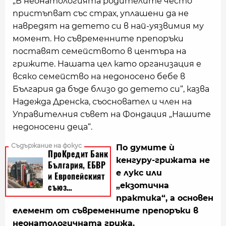
„В неонатологията родителите често
пристъпват със страх, уплашени да не
навредят на детето си в най-уязвимия му
момент. Но съвременните препоръки
поставят семейството в центъра на
грижите. Нашата цел като организация е
всяко семейство на недоносено бебе в
България да бъде близо до детето си“, казва
Надежда Дренска, съосновател и член на
Управителния съвет на Фондация „Нашите
недоносени деца“.
По думите ѝ
кенгуру-грижата не
е лукс или
„екзотична
практика“, а основен
елемент от съвременните препоръки в
неонатологичната грижа.