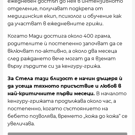
ежедневен достъп до нея в интензивното
отделение, получават подкрепа от
медицинския екип, психолог и обучение как
да участват в ежедневните грижи.
Когато Мади достига около 400 грама,
родителите ѝ постепенно започват да се
включват по-активно, а около два месеца
след раждането вече могат да я вземат
върху гърдите си за кенгуру-грижа.
За Стела тази близост е начин дъщеря ѝ
да усеща тяхното присъствие и любов в
най-критичните първи месеци.
В началото
кенгуру-грижата продължава около час, а
постепенно, когато състоянието на
бебето позволява, времето „кожа до кожа“ се
увеличава.