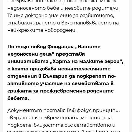
насърчава контакта „кожа до кожа“ между
недоносеното бебе и неговите родители.
Тя има доказано значение за развитието,
стабилизирането и възстановяването на
най-крехките новородени.
По този повод Фондация „Нашите
недоносени деца“ представя
инициативата „Харта на малките герои“,
с която призовава неонатологичните
отделения в България да подкрепят по-
активното участие на семействата в
грижата за преждевременно родените
бебета.
Документът поставя във фокус принципи,
свързани със съвременната медицинска
подкрепа, близостта със семейството и