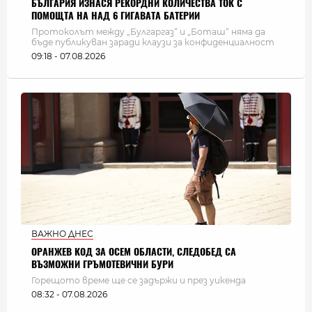
БЪЛГАРИЯ ИЗНАСЯ РЕКОРДНИ КОЛИЧЕСТВА ТОК С
ПОМОЩТА НА НАД 6 ГИГАВАТА БАТЕРИИ
Протоколът между „Булгаргаз“ и „Боташ“ няма да
бъде публикуван заради клаузи за конфиденциалност
09:18 - 07.08.2026
ВАЖНО ДНЕС
ОРАНЖЕВ КОД ЗА ОСЕМ ОБЛАСТИ, СЛЕДОБЕД СА
ВЪЗМОЖНИ ГРЪМОТЕВИЧНИ БУРИ
Горещото време ще се задържи и през уикенда
08:32 - 07.08.2026