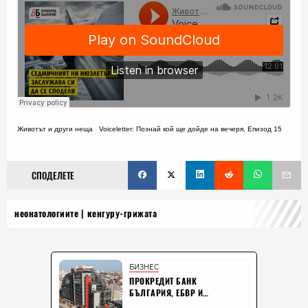
Животът и други неща
·
Voiceletter: Познай кой ще дойде на вечеря, Епизод 15
СПОДЕЛЕТЕ
неонатологиите
кенгуру-грижата