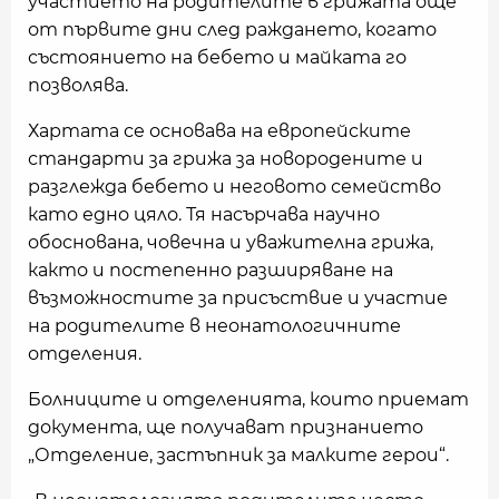
участието на родителите в грижата още
от първите дни след раждането, когато
състоянието на бебето и майката го
позволява.
Хартата се основава на европейските
стандарти за грижа за новородените и
разглежда бебето и неговото семейство
като едно цяло. Тя насърчава научно
обоснована, човечна и уважителна грижа,
както и постепенно разширяване на
възможностите за присъствие и участие
на родителите в неонатологичните
отделения.
Болниците и отделенията, които приемат
документа, ще получават признанието
„Отделение, застъпник за малките герои“.