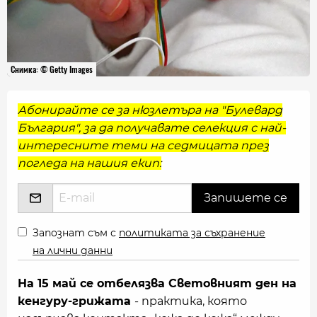
Снимка: © Getty Images
Абонирайте се за нюзлетъра на "Булевард
България", за да получавате селекция с най-
интересните теми на седмицата през
погледа на нашия екип:
Запознат съм с
политиката за съхранение
на лични данни
На 15 май се отбелязва Световният ден на
кенгуру-грижата
- практика, която