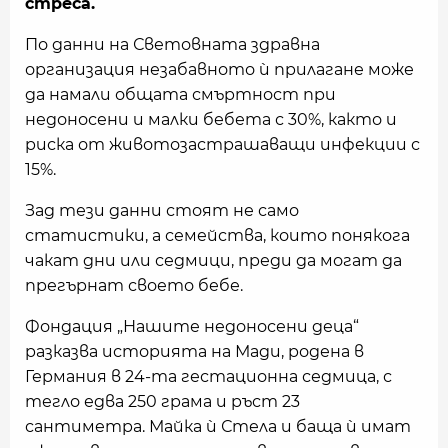
стреса.
По данни на Световната здравна
организация незабавното ѝ прилагане може
да намали общата смъртност при
недоносени и малки бебета с 30%, както и
риска от животозастрашаващи инфекции с
15%.
Зад тези данни стоят не само
статистики, а семейства, които понякога
чакат дни или седмици, преди да могат да
прегърнат своето бебе.
Фондация „Нашите недоносени деца“
разказва историята на Мади, родена в
Германия в 24-та гестационна седмица, с
тегло едва 250 грама и ръст 23
сантиметра. Майка ѝ Стела и баща ѝ имат