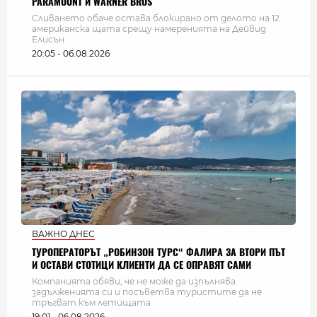
PARAMOUNT И WARNER BROS
Сливането обаче остава блокирано от делото на 12
американска щата срещу намеренията на Дейвид
Елисън
20:05 - 06.08.2026
ВАЖНО ДНЕС
ТУРОПЕРАТОРЪТ „РОБИНЗОН ТУРС“ ФАЛИРА ЗА ВТОРИ ПЪТ
И ОСТАВИ СТОТИЦИ КЛИЕНТИ ДА СЕ ОПРАВЯТ САМИ
Компанията обяви, че не може да изпълнява
задълженията си и посъветва туристите да не
тръгват към летищата
19:01 - 06.08.2026