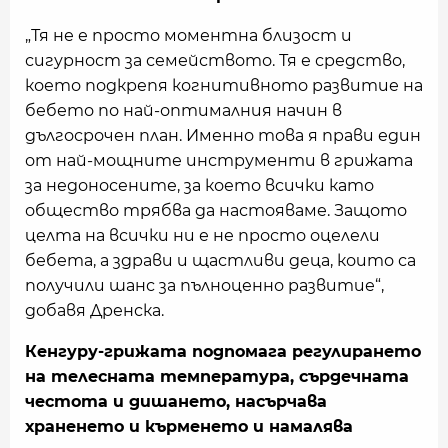
„Тя не е просто моментна близост и
сигурност за семейството. Тя е средство,
което подкрепя когнитивното развитие на
бебето по най-оптималния начин в
дългосрочен план. Именно това я прави един
от най-мощните инструменти в грижата
за недоносените, за което всички като
общество трябва да настояваме. Защото
целта на всички ни е не просто оцелели
бебета, а здрави и щастливи деца, които са
получили шанс за пълноценно развитие“,
добавя Дренска.
Кенгуру-грижата подпомага регулирането
на телесната температура, сърдечната
честота и дишането, насърчава
храненето и кърменето и намалява