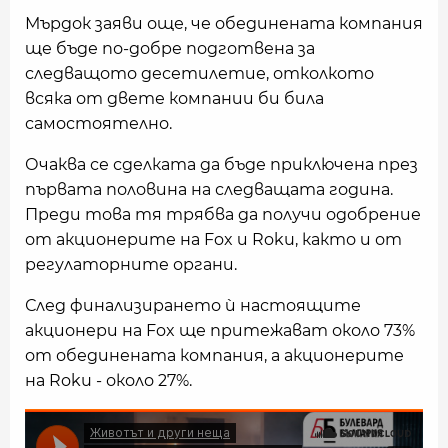
Мърдок заяви още, че обединената компания
ще бъде по-добре подготвена за
следващото десетилетие, отколкото
всяка от двете компании би била
самостоятелно.
Очаква се сделката да бъде приключена през
първата половина на следващата година.
Преди това тя трябва да получи одобрение
от акционерите на Fox и Roku, както и от
регулаторните органи.
След финализирането ѝ настоящите
акционери на Fox ще притежават около 73%
от обединената компания, а акционерите
на Roku - около 27%.