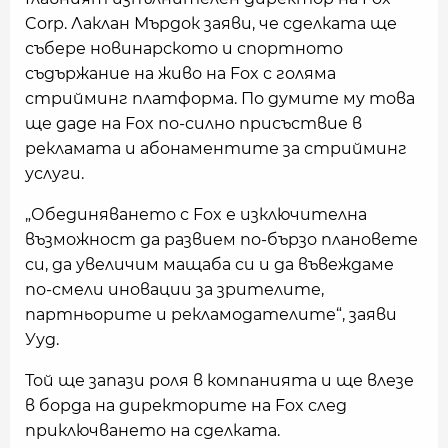
Corp. Лаклан Мърдок заяви, че сделката ще
събере новинарското и спортното
съдържание на живо на Fox с голяма
стрийминг платформа. По думите му това
ще даде на Fox по-силно присъствие в
рекламата и абонаментите за стрийминг
услуги.
„Обединяването с Fox е изключителна
възможност да развием по-бързо плановете
си, да увеличим мащаба си и да въвеждаме
по-смели иновации за зрителите,
партньорите и рекламодателите“, заяви
Ууд.
Той ще запази роля в компанията и ще влезе
в борда на директорите на Fox след
приключването на сделката.