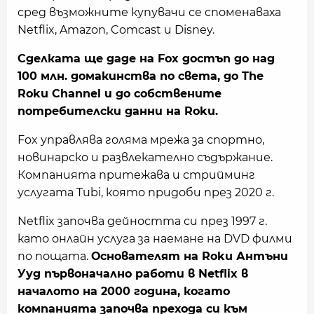
сред възможните купувачи се споменаваха
Netflix, Amazon, Comcast и Disney.
Сделката ще даде на Fox достъп до над
100 млн. домакинства по света, до The
Roku Channel и до собствените
потребителски данни на Roku.
Fox управлява голяма мрежа за спортно,
новинарско и развлекателно съдържание.
Компанията притежава и стрийминг
услугата Tubi, която придоби през 2020 г.
Netflix започва дейността си през 1997 г.
като онлайн услуга за наемане на DVD филми
по пощата.
Основателят на Roku Антъни
Ууд първоначално работи в Netflix в
началото на 2000 година, когато
компанията започва прехода си към