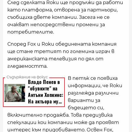
След сделката Roku ще продължи да работи
като платформа, отворена за партньори,
съобщиха двете компании. Засега не се
очакват непосредствени промени за
потребителите.
Според Fox и Roku обединената компания
ще стане третият по големина играч в
американската телевизия по дял от
гледаемостта.
В петък се появиха
информации, че Roku
разглежда различни
варианти за
бъдещето си,
включително продажба. Това предизвика
спекулации кои компании може да проявят
интерес към придобиването. Освен Fox,