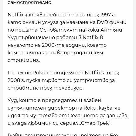
самостоятелно.
Netflix започва дейността си през 1997 г.
като онлайн услуга за наемане на DVD филми
по пощата. Основателят на Roku Антъни
Ууд първоначално работи в Netflix в
началото на 2000-те години, когато
компанията започва прехода си към
стрийминг.
По-късно Roku се отделя от Netflix, а през
2008 г. пуска първото си устройство за
стрийминг през телевизор.
Ууд, който е председател и главен
изпълнителен директор на Roku, казва, че
идеята му тръгва от желанието да записва
и гледа любимия си сериал „Стар Трек“.
Главният изпълнителен директор на Fox