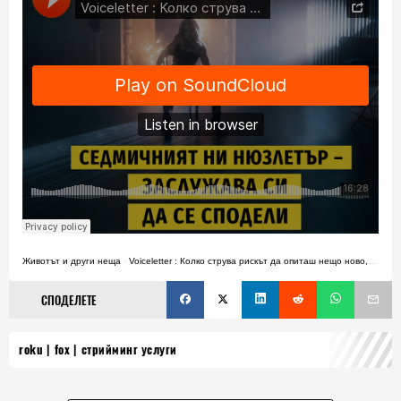
Животът и други неща
·
Voiceletter : Колко струва рискът да опиташ нещо ново, Епизод 19
СПОДЕЛЕТЕ
roku
fox
стрийминг услуги