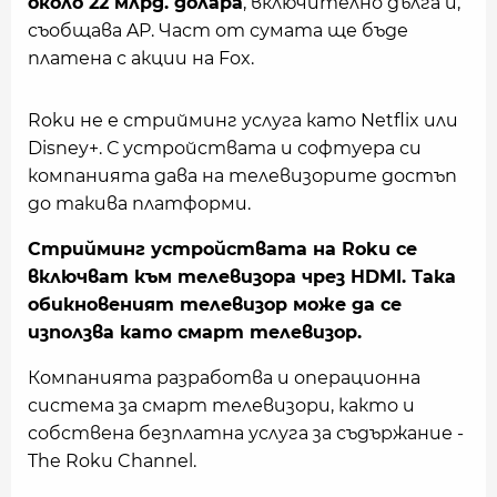
около 22 млрд. долара
, включително дълга ѝ,
съобщава AP. Част от сумата ще бъде
платена с акции на Fox.
Roku не е стрийминг услуга като Netflix или
Disney+. С устройствата и софтуера си
компанията дава на телевизорите достъп
до такива платформи.
Стрийминг устройствата на Roku се
включват към телевизора чрез HDMI. Така
обикновеният телевизор може да се
използва като смарт телевизор.
Компанията разработва и операционна
система за смарт телевизори, както и
собствена безплатна услуга за съдържание -
The Roku Channel.