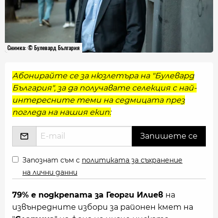
Снимка: © Булевард България
Абонирайте се за нюзлетъра на "Булевард
България", за да получавате селекция с най-
интересните теми на седмицата през
погледа на нашия екип:
Запознат съм с
политиката за съхранение
на лични данни
79% е подкрепата за Георги Илиев
на
извънредните избори за районен кмет на