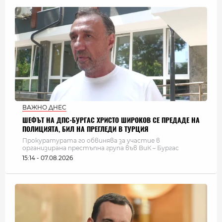
ВАЖНО ДНЕС
ШЕФЪТ НА ДПС-БУРГАС ХРИСТО ШИРОКОВ СЕ ПРЕДАДЕ НА
ПОЛИЦИЯТА, БИЛ НА ПРЕГЛЕДИ В ТУРЦИЯ
Прокуратурата го обвинява за участие в
организирана престъпна група във ВиК – Бургас
15:14 - 07.08.2026