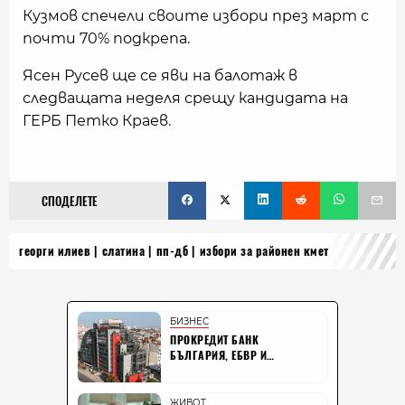
Кузмов спечели своите избори през март с
почти 70% подкрепа.
Ясен Русев ще се яви на балотаж в
следващата неделя срещу кандидата на
ГЕРБ Петко Краев.
СПОДЕЛЕТЕ
георги илиев
слатина
пп-дб
избори за районен кмет