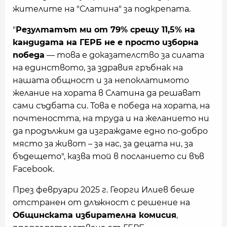
жителите на "Слатина" за подкрепата.
"
Резултатът ми от 79% срещу 11,5% на
кандидата на ГЕРБ не е просто изборна
победа
— това е доказателство за силата
на единството, за здравия гръбнак на
нашата общност и за непоклатимото
желание на хората в Слатина да решават
сами съдбата си. Това е победа на хората, на
почтеността, на труда и на желанието ни
да продължим да изграждаме едно по-добро
място за живот – за нас, за децата ни, за
бъдещето", казва той в посланието си във
Facebook.
През февруари 2025 г. Георги Илиев беше
отстранен от длъжност с решение на
Общинската избирателна комисия
,