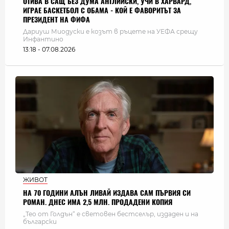
ОТИВА В САЩ БЕЗ ДУМА АНГЛИЙСКИ, УЧИ В ХАРВАРД,
ИГРАЕ БАСКЕТБОЛ С ОБАМА - КОЙ Е ФАВОРИТЪТ ЗА
ПРЕЗИДЕНТ НА ФИФА
Дариуш Миодуски е козът в ръцете на УЕФА срещу
Инфантино
13:18 - 07.08.2026
ЖИВОТ
НА 70 ГОДИНИ АЛЪН ЛИВАЙ ИЗДАВА САМ ПЪРВИЯ СИ
РОМАН. ДНЕС ИМА 2,5 МЛН. ПРОДАДЕНИ КОПИЯ
„Тео от Голдън“ е световен бестселър, издаден и на
български