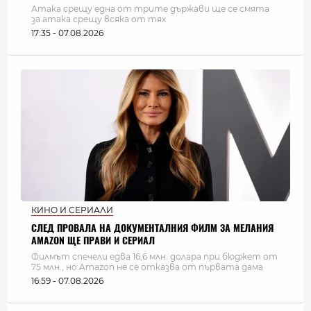
Атака срещу една от трите държави ще се смята
за атака срещу всяка от тях
17:35 - 07.08.2026
КИНО И СЕРИАЛИ
СЛЕД ПРОВАЛА НА ДОКУМЕНТАЛНИЯ ФИЛМ ЗА МЕЛАНИЯ
AMAZON ЩЕ ПРАВИ И СЕРИАЛ
Филмът спечели едва 16,6 млн. долара при бюджет от
75 млн., но Amazon не се отказва от първата дама
16:59 - 07.08.2026