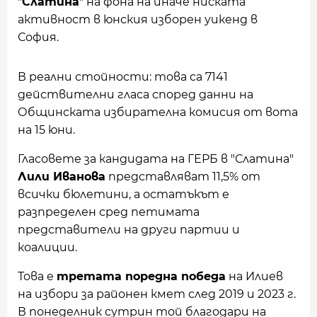
"
Слатина
" на фона на иначе ниската
активност в юнския изборен уикенд в
София.
В реални стойности: това са 7141
действителни гласа според данни на
Общинската избирателна комисия от вота
на 15 юни.
Гласовете за кандидата на ГЕРБ в "Слатина"
Лили Иванова
представляват 11,5% от
всички бюлетини, а остатъкът е
разпределен сред петимата
представители на други партии и
коалиции.
Това е
третата поредна победа
на Илиев
на избори за районен кмет след 2019 и 2023 г.
В понеделник сутрин той благодари на