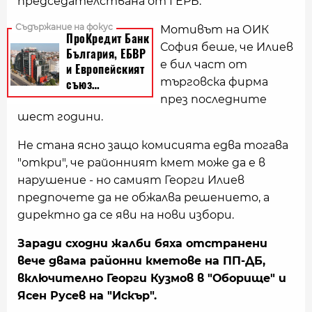
председателствана от ГЕРБ.
Мотивът на ОИК
София беше, че Илиев
е бил част от
търговска фирма
през последните
шест години.
Не стана ясно защо комисията едва тогава
"откри", че районният кмет може да е в
нарушение - но самият Георги Илиев
предпочете да не обжалва решението, а
директно да се яви на нови избори.
Заради сходни жалби бяха отстранени
вече двама районни кметове на ПП-ДБ,
включително Георги Кузмов в "Оборище" и
Ясен Русев на "Искър".