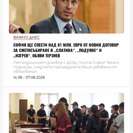
ВАЖНО ДНЕС
СОФИЯ ЩЕ СПЕСТИ НАД 81 МЛН. ЕВРО ОТ НОВИЯ ДОГОВОР
ЗА СМЕТОСЪБИРАНЕ В „СЛАТИНА“, „ПОДУЯНЕ“ И
„ИЗГРЕВ“, ОБЯВИ ТЕРЗИЕВ
Петгодишният договор с ДЗЗД „Чиста София“ вече е
подписан, след като процедурата беше забавена от
обжалвания
14:38 - 07.08.2026