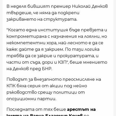
В неделя бившият премиер Николай Денков
твърдеше, че няма да подкрепи
закриването на структурата.
"Когато една институция бъде превзета и
компрометирана с назначения на лоялни, но
некомпетентни хора, най-лесното е да се
каже: дайте да я закрием. По тази логика
трябва да се закрие и прокуратурата, и
части от съда, дори и КЗП", беше мнението
на Денков пред БНР.
Поводът за внезапното преосмисляне на
КПК бяха серия от акции под нейно
ръководство срещу политици от
опозиционни партии.
Последната от тях беше
арестът на
кмета на Варна Благомир Коцев
по