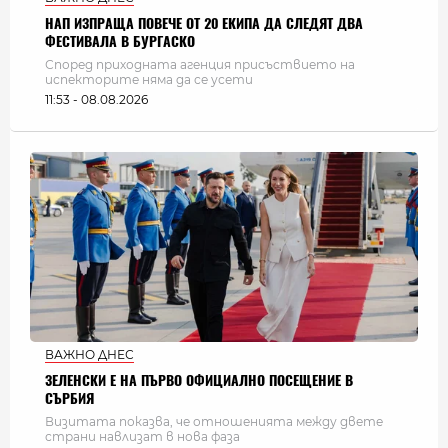
НАП ИЗПРАЩА ПОВЕЧЕ ОТ 20 ЕКИПА ДА СЛЕДЯТ ДВА
ФЕСТИВАЛА В БУРГАСКО
Според приходната агенция присъствието на
испекторите няма да се усети
11:53 - 08.08.2026
ВАЖНО ДНЕС
ЗЕЛЕНСКИ Е НА ПЪРВО ОФИЦИАЛНО ПОСЕЩЕНИЕ В
СЪРБИЯ
Визитата показва, че отношенията между двете
страни навлизат в нова фаза