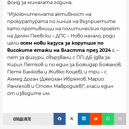
фонд за миналата година.
"Изключителната активност на
прокуратурата по линия на възприетите
като противници на политическия проект
на Делян Пеевски – ДПС – Ново начало, роди
цели
осем нови казуса за корупция по
високите етажи на властта през 2024
г. –
пет за фигури, свързвани с ПП-ДБ (два за
Кирил Петков и по един за Божидар Божанов,
Петя Банкова и Живко Коцев), и три – с
Ахмед Доган (Джейхан Ибрямов, Марио
Рангелов и Стоян Мавродиев)", гласи един
от изводите им.
СПОДЕЛЕТЕ