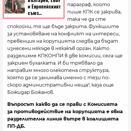
параграф, който
пише КПК се закрива,
така че да сте
спокойни, тя ще бъде закрита. Функциите
за установяване на конфликт на интереси,
превенция на корупцията следва да бъдат
изнесени някъде в някакъв орган. Както
разделихме КПКОНПИ в две комисии, сега ще
закрием бухалката. И би трябвало да
направим много олекотена структура,
която да се занимава именно с тези по-
скоро административни неща", каза още
Божидар Божанов.
Въпросът какво да се прави с Комисията
за противодействие на корупцията е явна
разделителна линия вътре в коалицията
ПП-ДБ.