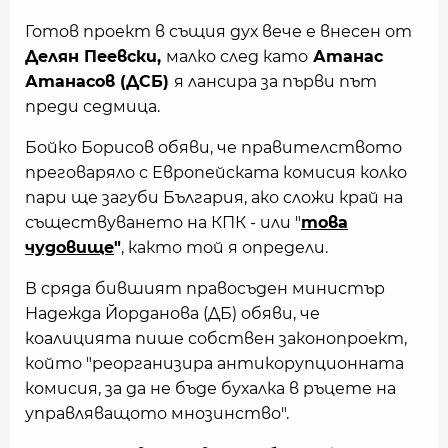
Готов проект в същия дух вече е внесен от
Делян Пеевски,
малко след като
Атанас
Атанасов (ДСБ)
я лансира за първи път
преди седмица.
Бойко Борисов обяви, че правителството
преговаряло с Европейската комисия колко
пари ще загуби България, ако сложи край на
съществуването на КПК - или "
това
чудовище
"
, както той я определи.
В сряда бившият правосъден министър
Надежда Йорданова (ДБ) обяви, че
коалицията пише собствен законопроект,
който "реорганизира антикорупционната
комисия, за да не бъде бухалка в ръцете на
управляващото мнозинство".