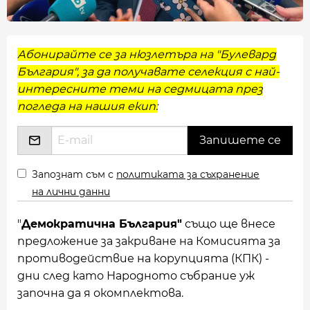
Абонирайте се за нюзлетъра на "Булевард
България", за да получавате селекция с най-
интересните теми на седмицата през
погледа на нашия екип:
Запознат съм с
политиката за съхранение
на лични данни
"
Демократична България"
също ще внесе
предложение за закриване на Комисията за
противодействие на корупцията (КПК) -
дни след като Народното събрание уж
започна да я окомплектова.