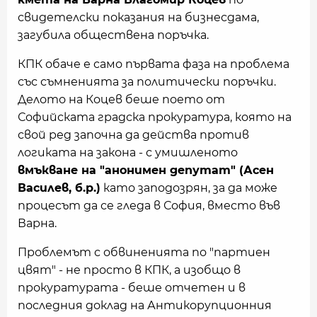
свидетелски показания на бизнесдама,
загубила обществена поръчка.
КПК обаче е само първата фаза на проблема
със съмненията за политически поръчки.
Делото на Коцев беше поето от
Софийската градска прокуратура, която на
свой ред започна да действа против
логиката на закона - с умишленото
вмъкване на "анонимен депутат" (Асен
Василев, б.р.)
като заподозрян, за да може
процесът да се гледа в София, вместо във
Варна.
Проблемът с обвиненията по "партиен
цвят" - не просто в КПК, а изобщо в
прокуратурата - беше отчетен и в
последния доклад на Антикорупционния