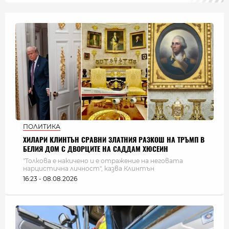
ПОЛИТИКА
ХИЛАРИ КЛИНТЪН СРАВНИ ЗЛАТНИЯ РАЗКОШ НА ТРЪМП В
БЕЛИЯ ДОМ С ДВОРЦИТЕ НА САДДАМ ХЮСЕИН
"Толкова е накичено и е отражение на неговата
нарцистична личност", казва Клинтън
16:23 - 08.08.2026