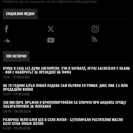
Можете да ни пишете на
news@boulevardbulgaria.bg
СОЦИАЛНИ МЕДИИ
ТОП ИСТОРИИ
ОТИВА В САЩ БЕЗ ДУМА АНГЛИЙСКИ, УЧИ В ХАРВАРД, ИГРАЕ БАСКЕТБОЛ С ОБАМА
- КОЙ Е ФАВОРИТЪТ ЗА ПРЕЗИДЕНТ НА ФИФА
13:18 - 07.08.2026
НА 70 ГОДИНИ АЛЪН ЛИВАЙ ИЗДАВА САМ ПЪРВИЯ СИ РОМАН. ДНЕС ИМА 2,5 МЛН.
ПРОДАДЕНИ КОПИЯ
13:07 - 07.08.2026
350 000 ЕВРО, ОРЪЖИЯ И КРИПТОПОРТФЕЙЛИ СА ОТКРИТИ ПРИ АКЦИЯТА СРЕЩУ
ЛАБОРАТОРИЯТА ЗА ФЕНТАНИЛ
08:18 - 06.08.2026
РАЗКРИХА НЕЛЕГАЛЕН ЦЕХ В СЕЛО ЖИТЕН – БУТИЛИРАЛИ РАСТИТЕЛНО МАСЛО
КАТО EXTRA VIRGIN ЗЕХТИН
14:28 - 05.08.2026