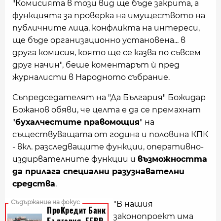
"Комисията в този вид ще бъде закрита, а
функцията за проверка на имуществото на
публичните лица, конфликта на интереси,
ще бъде организационно установена... в
друга комисия, която ще се казва по съвсем
друг начин", беше коментарът ѝ пред
журналисти в Народното събрание.
Съпредседателят на "Да България" Божидар
Божанов обяви, че целта е да се премахнат
"
бухалчестите правомощия
" на
съществуващата от година и половина КПК
- вкл. разследващите функции, оперативно-
издирвателните функции и
възможността
да прилага специални разузнавателни
средства
.
"В нашия
законопроект има