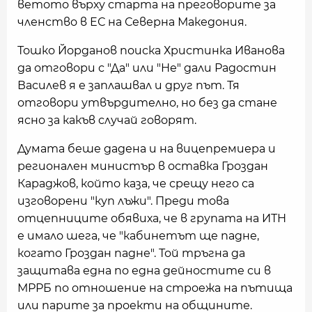
ветото върху старта на преговорите за
членство в ЕС на Северна Македония.
Тошко Йорданов поиска Христинка Иванова
да отговори с "Да" или "Не" дали Радостин
Василев я е заплашвал и друг път. Тя
отговори утвърдително, но без да стане
ясно за какъв случай говорят.
Думата беше дадена и на вицепремиера и
регионален министър в оставка Гроздан
Караджов, който каза, че срещу него са
изговорени "куп лъжи". Преди това
отцепниците обявиха, че в групата на ИТН
е имало шега, че "кабинетът ще падне,
когато Гроздан падне". Той тръгна да
защитава една по една дейностите си в
МРРБ по отношение на строежа на пътища
или парите за проекти на общините.