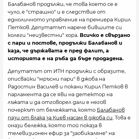
Балабанов продължи, че това което се е
чуло, е "страшно" и е следствие от
едноличното управление на премиера Кирил
Петков. Депутатът нарече бившите си
колеги "неизвестни" хора.
Всичко е свързано
с пари и постове, продължи Балабанов и
каза, че държавата е пред фалит, а
историята е на ръба да бъде продадена.
Депутатът от ИТН продължи с образите,
описвайки "мръсни пари" в джоба на
Радостин Василев и покани Кирил Петков в
парламента да се яви на детектор на
лъжата и да отговорел дали е негов
почеркът от бележката, която
Балабанов
пази от влака за Киев насам в джоба си
. Това е
онази бележка, която той показа в
телевизионен ефир за "заобикаляне" на