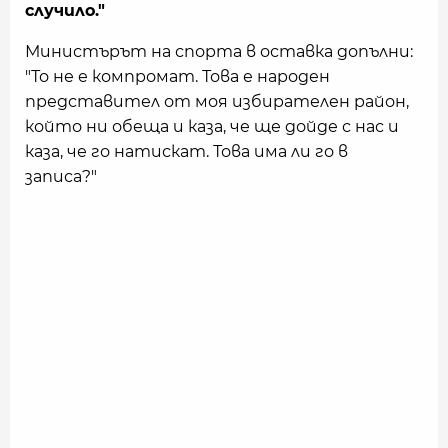
случило."
Министърът на спорта в оставка допълни:
"То не е компромат. Това е народен
представител от моя избирателен район,
който ни обеща и каза, че ще дойде с нас и
каза, че го натискат. Това има ли го в
записа?"