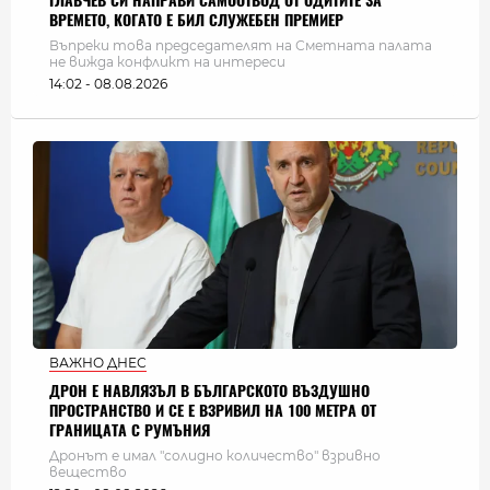
ГЛАВЧЕВ СИ НАПРАВИ САМООТВОД ОТ ОДИТИТЕ ЗА
ВРЕМЕТО, КОГАТО Е БИЛ СЛУЖЕБЕН ПРЕМИЕР
Въпреки това председателят на Сметната палата
не вижда конфликт на интереси
14:02 - 08.08.2026
ВАЖНО ДНЕС
ДРОН Е НАВЛЯЗЪЛ В БЪЛГАРСКОТО ВЪЗДУШНО
ПРОСТРАНСТВО И СЕ Е ВЗРИВИЛ НА 100 МЕТРА ОТ
ГРАНИЦАТА С РУМЪНИЯ
Дронът е имал "солидно количество" взривно
вещество