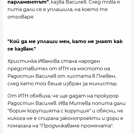
парламентът"
, казва Василев. След това я
пита дали се е уплашила, на което тя
отговаря:
"Кой да ме уплаши мен, като не знаят как
се казвам."
Христинка Иванова стана народен
представител от ИТН на мястото на
Радостин Василев от листата в Плевен,
след като той беше избран за министър.
От ИТН обявиха, че ще дадат на прокурор
Радостин Василев. Ива Митева попита дали
"борим корупцията с корупция" и обясни, че
никога не е спирала законопроекти и дори е
помагала на "Продължаваме промяната".