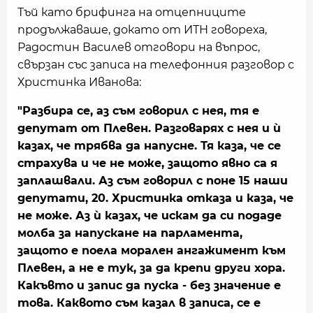
Тъй като брифинга на отцепниците
продължаваше, докато от ИТН говореха,
Радостин Василев отговори на въпрос,
свързан със записа на телефонния разговор с
Христинка Иванова:
"Разбира се, аз съм говорил с нея, тя е
депутат от Плевен. Разговарях с нея и ѝ
казах, че трябва да напусне. Тя каза, че се
страхува и че не може, защото явно са я
заплашвали. Аз съм говорил с поне 15 наши
депутати, 20. Христинка отказа и каза, че
не може. Аз ѝ казах, че искам да си подаде
молба за напускане на парламента,
защото е поела морален ангажимент към
Плевен, а не е тук, за да крепи други хора.
Какъвто и запис да пуска - без значение е
това. Каквото съм казал в записа, се е