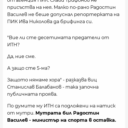
от агенция ПИК. Слави Трифонов не
присъства на нея. Малко по-рано Радостин
Василев не беше допуснал репортерката на
ПИК Ива Николова да брифинга си.
"Вие ли сте десетимата предатели от
ИТН?
Да, ние сме.
А защо сте 5-ма?
Защото нямаме хора" - разказва виц
Станислав Балабанов - така започна
публичната проява.
По думите му ИТН са подложени на натиск
от мутри.
Мутрата бил Радостин
Василев - министър на спорта в оставка.