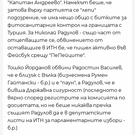
"Капитан Андреево". Намекът беше, че
затова върху партията се "лепи"
подозрение, че има нещо общо с битките за
фитосанитарния контрол на границата с
Турция. За Николай Радулов - също част от
отцепващите се, обвинението от
оставащиге в ИТН бе, че пишел активно във
Фейсбук срещу "ПеПейците".
Тошко Йорданов обвини Радостин Василев,
че е близък с Вълка (бизнесмена Румен
Гайтански - б.р.) и е "паун", а Радулов, че е
бивша Държавна сигурност (последното е
вярно според регистрите на комисията по
досиетата, но не беше никаква пречка
същият Радулов да е в депутатските
листи на ИТН за парламентарните избори -
б.р.)