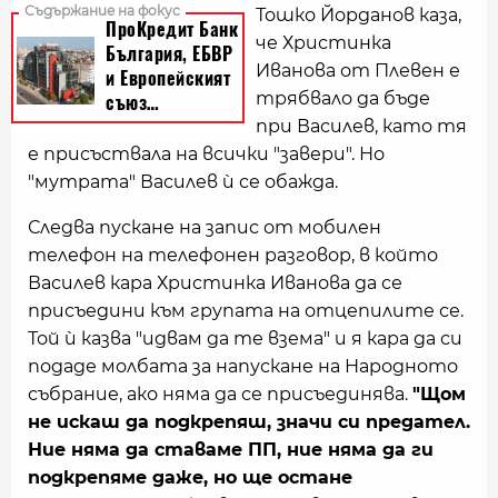
Тошко Йорданов каза,
че Христинка
Иванова от Плевен е
трябвало да бъде
при Василев, като тя
е присъствала на всички "завери". Но
"мутрата" Василев ѝ се обажда.
Следва пускане на запис от мобилен
телефон на телефонен разговор, в който
Василев кара Христинка Иванова да се
присъедини към групата на отцепилите се.
Той ѝ казва "идвам да те взема" и я кара да си
подаде молбата за напускане на Народното
събрание, ако няма да се присъединява.
"Щом
не искаш да подкрепяш, значи си предател.
Ние няма да ставаме ПП, ние няма да ги
подкрепяме даже, но ще остане