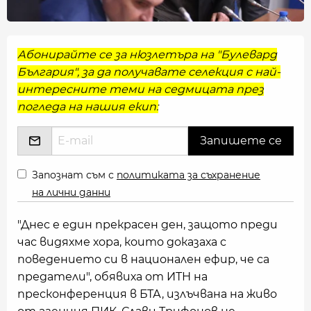
Абонирайте се за нюзлетъра на "Булевард
България", за да получавате селекция с най-
интересните теми на седмицата през
погледа на нашия екип:
Запознат съм с
политиката за съхранение
на лични данни
"Днес е един прекрасен ден, защото преди
час видяхме хора, които доказаха с
поведението си в национален ефир, че са
предатели", обявиха от ИТН на
пресконференция в БТА, излъчвана на живо