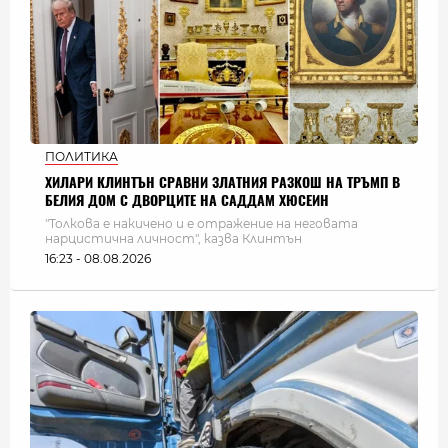
ПОЛИТИКА
ХИЛАРИ КЛИНТЪН СРАВНИ ЗЛАТНИЯ РАЗКОШ НА ТРЪМП В
БЕЛИЯ ДОМ С ДВОРЦИТЕ НА САДДАМ ХЮСЕИН
"Толкова е накичено и е отражение на неговата
нарцистична личност", казва Клинтън
16:23 - 08.08.2026