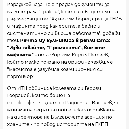
Караджов каза, че е предал документи за
магистрала "Тракия", както и свидетели, на
разследващите. "Аз не съм борец срещу ГЕРБ
и мафията пред камерите, а бавно и
систематично си върша работата", добави
той.
Речта му кулминира в репликата:
"Извинявайте, “Промяната”, вие сте
мафията"
- отговор към Кирил Петков,
който малко по-рано на брифинг заяви, че
"мафията е загубила коалиционния си
партньор"
От ИТН обвиниха колегата си Георги
Георгиев, който беше на
пресконференцията с Радостин Василев, че
миналата седмица той е искал оставката
на директора на Българската агенция по
храните - по повод историята на ГКПП