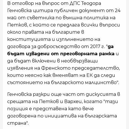
В отговор на въпрос от ДПС Теодора
Генчовска цитира публичен документ от 24
май от съветника по външна политика на
Петков, с който се предлага всички въпроси
около правата на българите в
конституцията и изпълнението на
договора за добросъседство от 2017 г. "
да
бъдат извадени от преговорната рамка
и
да бъдат включени в необвързващи
изявления на Френското председателство,
които неясно как вменяват на ЕК да следи
състоянието на българското малцинство".
Генчовска разкри още част от дискусията в
срещата на Петков и Вархеи, когато "тази
позиция е представена като вече
договорена по инициатива на българската
страна".