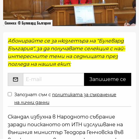
Снимка: © Булевард България
Абонирайте се за нюзлетъра на "Булевард
България", за да получавате селекция с най-
интересните теми на седмицата през
погледа на нашия екип:
Запознат съм с
политиката за съхранение
на лични данни
Скандал избухна в Народното събрание
заради поисканото от ИТН изслушване на
външния министър Теодора Генчовска във