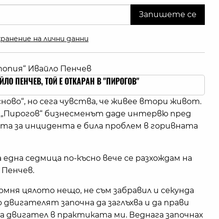
ранение на лични данни
топия“ Ивайло Пенчев
ЛО ПЕНЧЕВ, ТОЙ Е ОТКАРАН В "ПИРОГОВ"
ново“, но сега чувства, че живее втори живот.
 „Пирогов“ бизнесменът даде интервю пред
ната за инцидента е била проблем в горивната
а една седмица по-късно вече се разхождам на
 Пенчев.
Помня цялото нещо, не съм забравил и секунда
 двигателят започна да заглъхва и да прави
на двигател в практиката ми. Веднага започнах