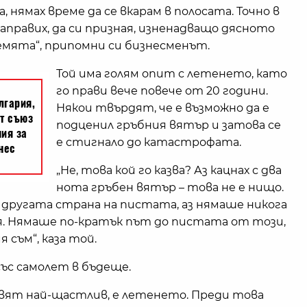
 нямах време да се вкарам в полосата. Точно в
аправих, да си призная, изненадващо дясното
 земята“, припомни си бизнесменът.
Той има голям опит с летенето, като
го прави вече повече от 20 години.
Някои твърдят, че е възможно да е
подценил гръбния вятър и затова се
е стигнало до катастрофата.
„Не, това кой го казва? Аз кацнах с два
нота гръбен вятър – това не е нищо.
 другата страна на пистата, аз нямаше никога
ия. Нямаше по-кратък път до пистата от този,
 съм“, каза той.
със самолет в бъдеще.
авят най-щастлив, е летенето. Преди това