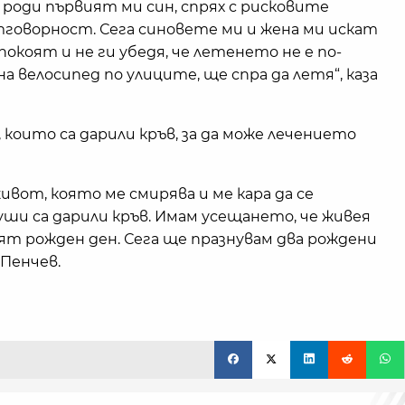
 роди първият ми син, спрях с рисковите
тговорност. Сега синовете ми и жена ми искат
спокоят и не ги убедя, че летенето не е по-
а велосипед по улиците, ще спра да летя“, каза
, които са дарили кръв, за да може лечението
живот, която ме смирява и ме кара да се
уши са дарили кръв. Имам усещането, че живея
ят рожден ден. Сега ще празнувам два рождени
 Пенчев.