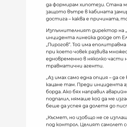
да формирам хипотези. Стана ми
защото вътре в кабината замири
достига – каква е причината, то
Изпълнителният директор на „У
инцидента линейка дойде от Ел
„Пирогов“. Той има еполитравма
при което човек развива множ
едновременно в няколко части 
травматични агенти.
„Аз имах само една опция – да с
кацане там. Преди инцидента аз
борда. Ако бях направил авари
подпалил, нямаше кой да ме изга
беше да успея да долетя до пист
„Късмет, но изобщо не се изпла
под контрол. Целият самолет с