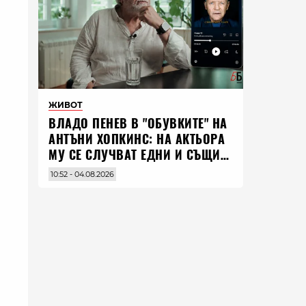
ЖИВОТ
ВЛАДO ПЕНЕВ В "ОБУВКИТЕ" НА
АНТЪНИ ХОПКИНС: НА АКТЬОРА
МУ СЕ СЛУЧВАТ ЕДНИ И СЪЩИ
НЕЩА ПО ЦЕЛИЯ СВЯТ
10:52 - 04.08.2026