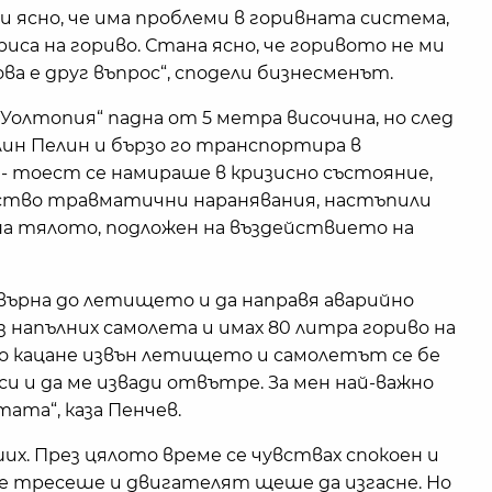
 ясно, че има проблеми в горивната система,
са на гориво. Стана ясно, че горивото не ми
ва е друг въпрос“, сподели бизнесменът.
олтопия“ падна от 5 метра височина, но след
ин Пелин и бързо го транспортира в
 - тоест се намираше в кризисно състояние,
ество травматични наранявания, настъпили
на тялото, подложен на въздействието на
е върна до летището и да направя аварийно
 напълних самолета и имах 80 литра гориво на
йно кацане извън летището и самолетът се бе
си и да ме извади отвътре. За мен най-важно
ата“, каза Пенчев.
ших. През цялото време се чувствах спокоен и
е тресеше и двигателят щеше да изгасне. Но