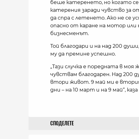
беше катеренето, но когато се
катерения заради чувство за о
да спра с летенето. Ако не се у
опасно от каране на мотор или н
бизнесменът.
Той благодари и на над 200 души
му да премине успешно.
„Тази случка е поредната в моя 
чувствам благодарен. Над 200 д
втори живот. 9 май ми е втори
дни – на 10 март и на 9 май“, каза
СПОДЕЛЕТЕ