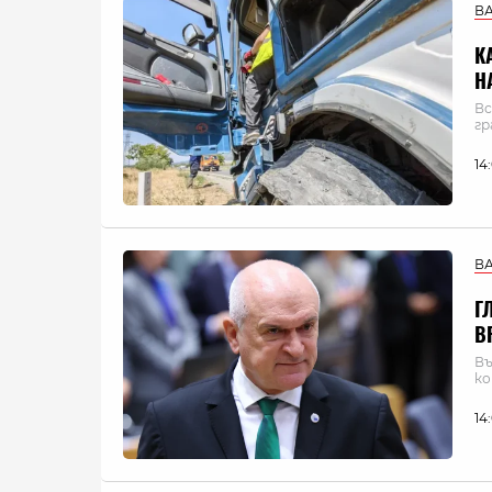
В
К
Н
Вс
гр
14
В
Г
В
Въ
ко
14