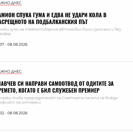
АЖНО ДНЕС
АМИОН СПУКА ГУМА И ЕДВА НЕ УДАРИ КОЛА В
АСРЕЩНОТО НА ПОДБАЛКАНСКИЯ ПЪТ
ички гуми на тежкотоварния автомобил били износени и без
айфер
:07 - 08.08.2026
АЖНО ДНЕС
ЛАВЧЕВ СИ НАПРАВИ САМООТВОД ОТ ОДИТИТЕ ЗА
РЕМЕТО, КОГАТО Е БИЛ СЛУЖЕБЕН ПРЕМИЕР
преки това председателят на Сметната палата не вижда
нфликт на интереси
:02 - 08.08.2026