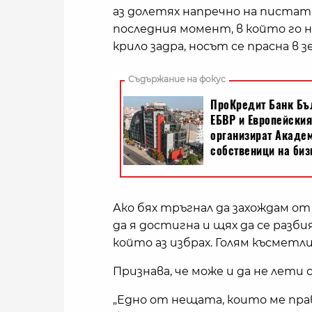
аз долетях напречно на пистата,
последния момент, в който го н
крило задра, носът се прасна в
Ако бях тръгнал да захождам от
да я достигна и щях да се разб
който аз избрах. Голям късметлия
Признава, че може и да не лети 
„Едно от нещата, които ме пр