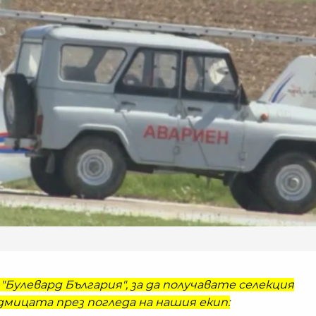
"Булевард България", за да получавате селекция
мицата през погледа на нашия екип: