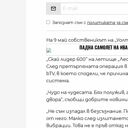
Запознат съм с
политиката за съх
На 9 май собственикът на „Уол
ПАДНА САМОЛЕТ НА ИВАЙ
„Скай лидер 600“ на летище „Лес
След претърпяната операция в
bTV, в което сподели, че причи
система.
„Чудо на чудесата. Бях полужив, 
двора“, съобщи добрите новини
„Не съм изпадал в безсъзнание. 
от него. Малко след излитането
вибрации. Това не е пръв отказ 