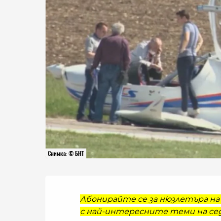
Снимка: © БНТ
Абонирайте се за нюзлетъра на 
с най-интересните теми на сед