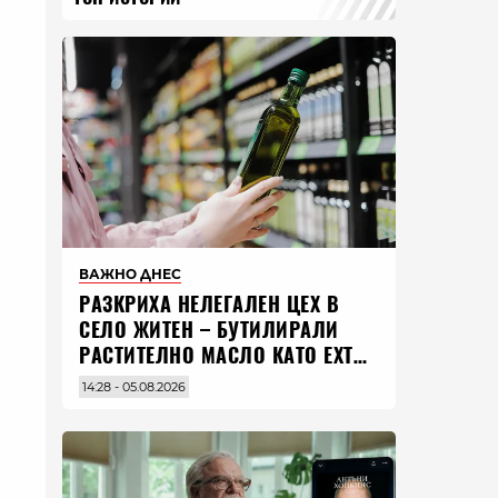
ВАЖНО ДНЕС
РАЗКРИХА НЕЛЕГАЛЕН ЦЕХ В
СЕЛО ЖИТЕН – БУТИЛИРАЛИ
РАСТИТЕЛНО МАСЛО КАТО EXTRA
VIRGIN ЗЕХТИН
14:28 - 05.08.2026