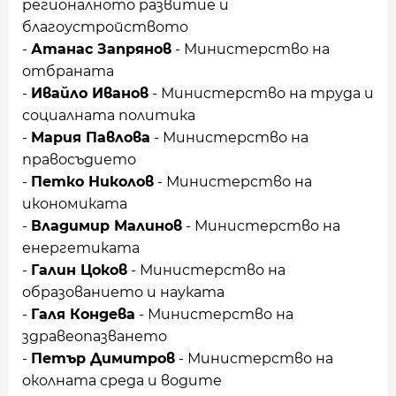
регионалното развитие и
благоустройството
-
Атанас Запрянов
- Министерство на
отбраната
-
Ивайло Иванов
- Министерство на труда и
социалната политика
-
Мария Павлова
- Министерство на
правосъдието
-
Петко Николов
- Министерство на
икономиката
-
Владимир Малинов
- Министерство на
енергетиката
-
Галин Цоков
- Министерство на
образованието и науката
-
Галя Кондева
- Министерство на
здравеопазването
-
Петър Димитров
- Министерство на
околната среда и водите