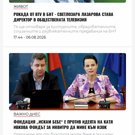
ЖИВОТ
РОКАДА ОТ BTV В БНТ - СВЕТЛОЗАРА ЛАЗАРОВА СТАВА
ДИРЕКТОР В ОБЩЕСТВЕНАТА ТЕЛЕВИЗИЯ
Тя ще отговаря за културните, образователните,
социалните и развлекателните предавания на БНТ
17:44 - 06.08.2026
ВАЖНО ДНЕС
ФОНДАЦИЯ „ИСКАМ БЕБЕ“ Е ПРОТИВ ИДЕЯТА НА КАТЯ
ИВКОВА ФОНДЪТ ЗА ИНВИТРО ДА МИНЕ КЪМ НЗОК
Предлаганият от властта модел вече е прилаган