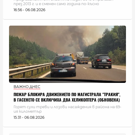
през 2013 г. и е сменен само година по-късно
16:56 - 06.08.2026
ВАЖНО ДНЕС
ПОЖАР БЛОКИРА ДВИЖЕНИЕТО ПО МАГИСТРАЛА "ТРАКИЯ",
В ГАСЕНЕТО СЕ ВКЛЮЧИХА ДВА ХЕЛИКОПТЕРА (ОБНОВЕНА)
Горят сухи треви и лозови насаждения в района на 69-
ия километър
15:31 - 06.08.2026