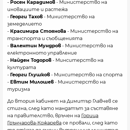
-
Росен Карадимов
- Министерство на
иновациите и растежа
-
Георги Тахов
- Министерство на
земеделието
-
Красимира Стоянова
- Министерство на
транспорта и съобщенията
-
Валентин Мундров
- Министерство на
електронното управление
-
Найден Тодоров
- Минситерство на
културата
-
Георги Глушков
- Минситерство на спорта
-
Евтим Милошев
- Министерство на
туризма
До втория кабинет на Димитър Главчев се
стигна, след като мандатът за съставяне
на правителство, връчен на
Горица
Грънчарова-Кожарева
се провали, след като