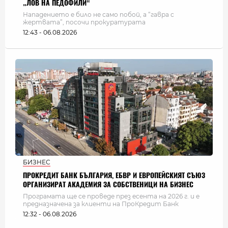
„ЛОВ НА ПЕДОФИЛИ“
Нападението е било не само побой, а “гавра с
жертвата”, посочи прокуратурата
12:43 - 06.08.2026
БИЗНЕС
ПРОКРЕДИТ БАНК БЪЛГАРИЯ, ЕБВР И ЕВРОПЕЙСКИЯТ СЪЮЗ
ОРГАНИЗИРАТ АКАДЕМИЯ ЗА СОБСТВЕНИЦИ НА БИЗНЕС
Програмата ще се проведе през есента на 2026 г. и е
предназначена за клиенти на ПроКредит Банк
12:32 - 06.08.2026