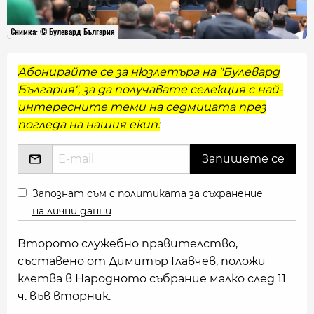
Снимка: © Булевард България
Абонирайте се за нюзлетъра на "Булевард
България", за да получавате селекция с най-
интересните теми на седмицата през
погледа на нашия екип:
Запознат съм с
политиката за съхранение
на лични данни
Второто служебно правителство,
съставено от Димитър Главчев, положи
клетва в Народното събрание малко след 11
ч. във вторник.