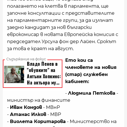
полагането на клетва в парламента, ще
започне консултации с представителите
на парламентарните групи, за да излъчат
заедно кандидат за нов български
еврокомисар в новата Европейска комисия с
председател Урсула фон дер Лайен. Срокът
за това е краят на август.
Ето кои са
членовете на новия
(стар) служебен
кабинет:
-
Людмила Петкова
-
министър на финансите
-
Иван Кондов
- МВнР
-
Атанас Илков
- МВР
-
Виолета Коритарова
- Министерство на