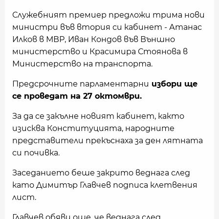
Служебният премиер предложи трима нови
министри във втория си кабинет - Атанас
Илков в МВР, Иван Кондов във Външно
министерство и Красимира Стоянова в
Министерство на транспорта.
Предсрочните парламентарни
избори ще
се проведат на 27 октомври.
За да се закълне новият кабинет, както
изисква Конституцията, народните
представители прекъснаха за ден лятната
си почивка.
Заседанието беше закрито веднага след
като Димитър Главчев подписа клетвения
лист.
Главчев обяви още, че веднага след