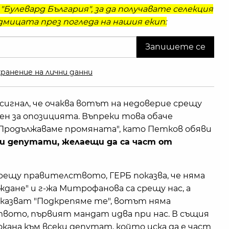
"Булевард България", за да получавате селекция
мицата през погледа на нашия екип:
ранение на лични данни
игнал, че очаква вотът на недоверие срещу
н за опозицията. Въпреки това обаче
"Продължаваме промяната", като Петков обяви
ки депутати, желаещи да са част от
ещу правителството, ГЕРБ показва, че няма
ждане" и г-жа Митрофанова са срещу нас, а
о казват "Подкрепяме те", вотът няма
твото, първият мандат идва при нас. В същия
кана към всеки депутат, който иска да е част