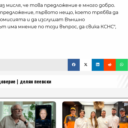
 аз мисля, че това предложение е много добро.
а предложение, първото нещо, което трябва да
в комисията и да изслушат Външно
 има мнение по този въпрос, да свика КСНС",
доверие
делян пеевски