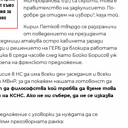
Митрофанова, б.р.) са скрити, това е
правителство на задкулисието. По-
добре да отидем на избори", каза той.
Кирил Петков твърдо се разграничи
от поведението на президента
 седмици атакува остро кабинета заради
ди и решението на ГЕРБ да блокира работата
а в сряда часове след като Бойко Борисов уж
репа на френското предложение.
ия в НС да има всеки ден заседания и всеки
 МВнР, за да покажем нашата готовонст да
 да философства кой трябва да вземе това
 на КСНС. Ако не ни събере, да не се изказва
дложение с уговорки за нуждата да се
към преговорната рамка: