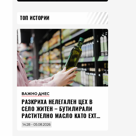
ТОП ИСТОРИИ
ВАЖНО ДНЕС
РАЗКРИХА НЕЛЕГАЛЕН ЦЕХ В
СЕЛО ЖИТЕН – БУТИЛИРАЛИ
РАСТИТЕЛНО МАСЛО КАТО EXTRA
VIRGIN ЗЕХТИН
14:28 - 05.08.2026