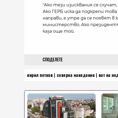
"Ако тези изисквания се случат,
Ако ГЕРБ иска да подкрепи тов
направи, е утре да се появят 
министерство. Ако президентът
каза още той.
СПОДЕЛЕТЕ
кирил петков
северна македония
вот на не