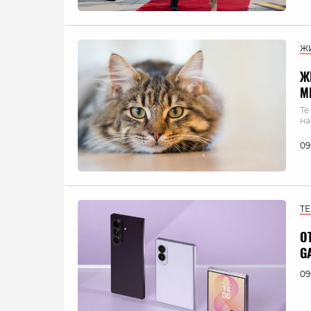
Ж
Ж
М
Те
на
09
Т
О
G
09