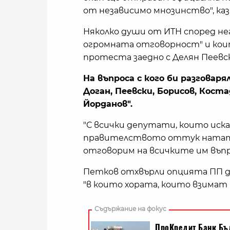
от независимо мнозинство", каз
Няколко души от ИТН според не
огромната отговорност" и коит
протеста заедно с Делян Пеевс
На въпроса с кого би разговаря
Доган, Пеевски, Борисов, Кост
Йорданов".
"С всички депутати, които иск
правителството оттук нататък
отговорим на всичките им въпро
Петков отхвърли опцията ПП да
"в които хората, които взимат р