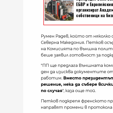
Румен Радев, който от няколко
Северна Македония. Петков осъ
на Комисията по външна политик
беше заявил готовност за подк
"ПП ще предлага Външната комис
ден да изисква документите от
работим.
Вместо президентът
решение, нека да събере всички
по случая
", каза още той.
Петков подкрепя френското пре
направят промени в протокола 