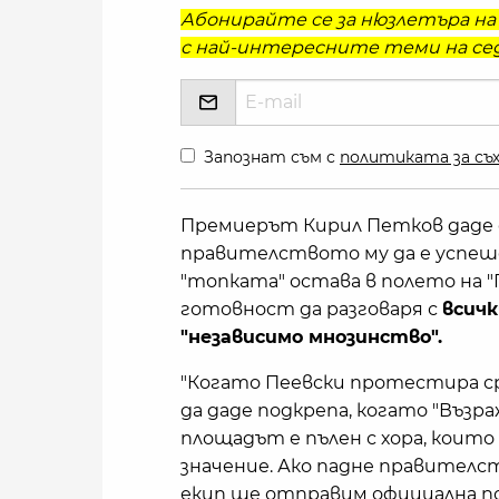
Абонирайте се за нюзлетъра на 
с най-интересните теми на сед
Запознат съм с
политиката за съх
Премиерът Кирил Петков даде с
правителството му да е успеше
"топката" остава в полето на 
готовност да разговаря с
всич
"независимо мнозинство".
"Когато Пеевски протестира ср
да даде подкрепа, когато "Възра
площадът е пълен с хора, коит
значение. Ако падне правителс
екип ще отправим официална по