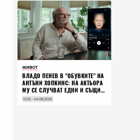
ЖИВОТ
ВЛАДO ПЕНЕВ В "ОБУВКИТЕ" НА
АНТЪНИ ХОПКИНС: НА АКТЬОРА
МУ СЕ СЛУЧВАТ ЕДНИ И СЪЩИ
НЕЩА ПО ЦЕЛИЯ СВЯТ
10:52 - 04.08.2026