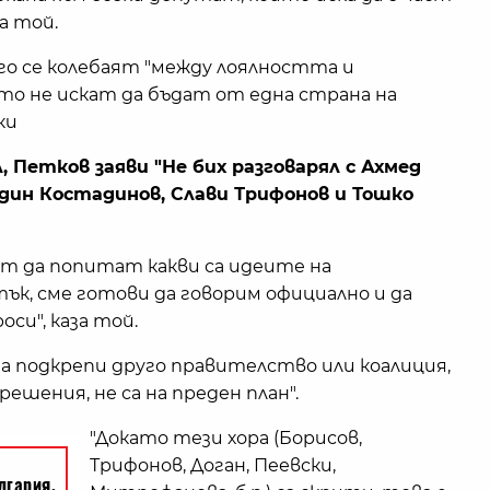
а той.
го се колебаят "между лоялността и
о не искат да бъдат от една страна на
ки
л, Петков заяви "Не бих разговарял с Ахмед
адин Костадинов, Слави Трифонов и Тошко
ат да попитат какви са идеите на
, сме готови да говорим официално и да
си", каза той.
 подкрепи друго правителство или коалиция,
ешения, не са на преден план".
"Докато тези хора (Борисов,
Трифонов, Доган, Пеевски,