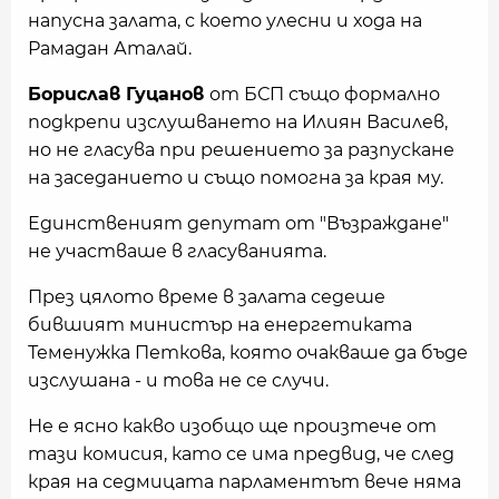
напусна залата, с което улесни и хода на
Рамадан Аталай.
Борислав Гуцанов
от БСП също формално
подкрепи изслушването на Илиян Василев,
но не гласува при решението за разпускане
на заседанието и също помогна за края му.
Единственият депутат от "Възраждане"
не участваше в гласуванията.
През цялото време в залата седеше
бившият министър на енергетиката
Теменужка Петкова, която очакваше да бъде
изслушана - и това не се случи.
Не е ясно какво изобщо ще произтече от
тази комисия, като се има предвид, че след
края на седмицата парламентът вече няма