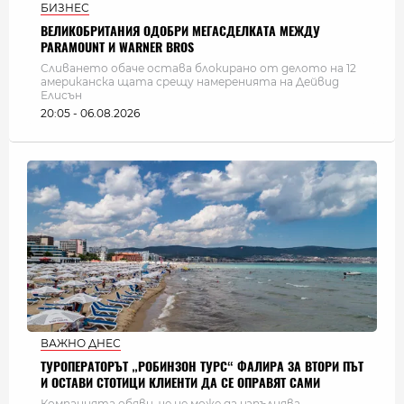
БИЗНЕС
ВЕЛИКОБРИТАНИЯ ОДОБРИ МЕГАСДЕЛКАТА МЕЖДУ
PARAMOUNT И WARNER BROS
Сливането обаче остава блокирано от делото на 12
американска щата срещу намеренията на Дейвид
Елисън
20:05 - 06.08.2026
ВАЖНО ДНЕС
ТУРОПЕРАТОРЪТ „РОБИНЗОН ТУРС“ ФАЛИРА ЗА ВТОРИ ПЪТ
И ОСТАВИ СТОТИЦИ КЛИЕНТИ ДА СЕ ОПРАВЯТ САМИ
Компанията обяви, че не може да изпълнява