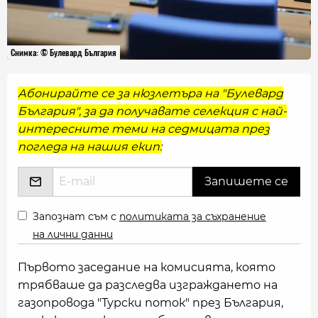
Снимка: © Булевард България
Абонирайте се за нюзлетъра на "Булевард
България", за да получавате селекция с най-
интересните теми на седмицата през
погледа на нашия екип:
Запознат съм с
политиката за съхранение
на лични данни
Първото заседание на комисията, която
трябваше да разследва изграждането на
газопровода "Турски поток" през България,