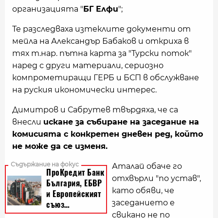
организацията "
БГ Елфи
";
Те разследваха изтеклите документи от
мейла на Александър Бабаков и откриха в
тях т.нар. пътна карта за "Турски поток"
наред с други материали, сериозно
компрометиращи ГЕРБ и БСП в обслужване
на руския икономически интерес.
Димитров и Сабрутев твърдяха, че са
внесли
искане за събиране на заседание на
комисията с конкретен дневен ред, който
не може да се изменя.
Аталай обаче го
отхвърли "по устав",
като обяви, че
заседанието е
свикано не по