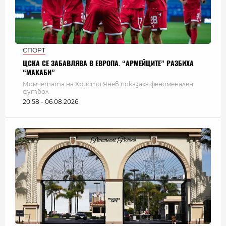
СПОРТ
ЦСКА СЕ ЗАБАВЛЯВА В ЕВРОПА. “АРМЕЙЦИТЕ” РАЗБИХА
“МАКАБИ”
Момчетата на Христо Янев показаха феноменален
футбол
20:58 - 06.08.2026