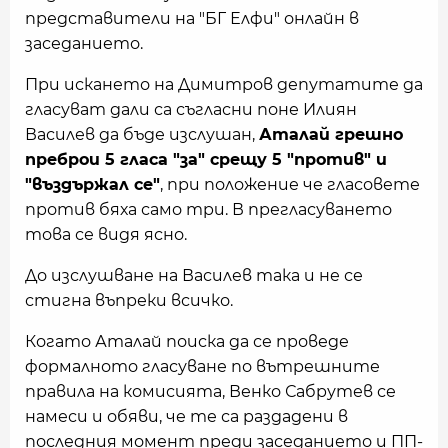
представители на "БГ Елфи" онлайн в
заседанието.
При искането на Димитров депутатите да
гласуват дали са съгласни поне Илиян
Василев да бъде изслушан,
Аталай грешно
преброи 5 гласа "за" срещу 5 "против" и
"въздържал се"
, при положение че гласовете
против бяха само три. В прегласуването
това се видя ясно.
До изслушване на Василев така и не се
стигна въпреки всичко.
Когато Аталай поиска да се проведе
формалното гласуване по вътрешните
правила на комисията, Венко Сабрутев се
намеси и обяви, че те са раздадени в
последния момент преди заседанието и ПП-