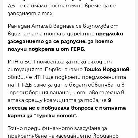
ДБ не са имали достатъчно време да се
запознаят с тях.
Рамадан Аталай веднага се възползва от
вдигнатата топка и директно
предложи
заседанието да се разпусне, за което
получи подкрепа и от ГЕРБ.
ИТН и БСП помогнаха за този изход от
ситуацията. Първоначално
Тошко Йорданов
обяви, че ИТН ще подкрепи предложенията
на ПП-ДБ само за да не бъдат обвинявани в
"предизборния панаир", и отново тръгна в
атака срещу коалицията за това, че
9
месеца не е повдигала въпроса с пътната
карта за "Турски поток".
Точно преди финалното гласуване за
прекратяване на заседанието Йорданов