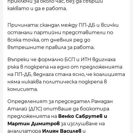
приключи за около час, без да свърши
каквато и да е работа.
Причината: скандал между ПП-ДБ и всички
останали партийни представители по
всяка точка, от дневния ред до
вътрешните правила за работа.
Въпреки че формално БСП и ИТН вдигнаха
ръка в подкрепа на едно от предложенията
на ПП-ДБ, веднага стана ясно, че коалицията
няма никаква политическа подкрепа в
комисията.
Определеният за председател Рамадан
Аталай (ДПС) опитваше да бойкотира
предложенията на
Венко Сабрутев и
Мартин Димитров
за изслушване на
анализатора
Илиян Василев
и