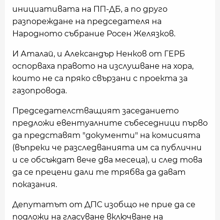
инициативата на ПП-ДБ, а по друго
разпореждане на председателя на
Народното събрание Росен Желязков.
И Аталай, и Александър Ненков от ГЕРБ
оспорваха правото на изслушване на хора,
които не са пряко свързани с проекта за
газопровода.
Председателстващият заседанието
предложи евентуалните събеседници първо
да представят "документи" на комисията
(въпреки че разследванията им са публични
и се обсъждат вече два месеца), и след това
да се прецени дали те трябва да дават
показания.
Депутатът от ДПС изобщо не прие да се
подложи на гласуване включване на