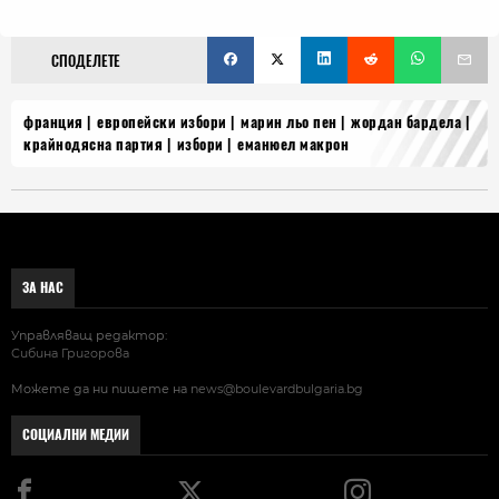
СПОДЕЛЕТЕ
франция
европейски избори
марин льо пен
жордан бардела
крайнодясна партия
избори
еманюел макрон
ЗА НАС
Управляващ редактор:
Сибина Григорова
Можете да ни пишете на
news@boulevardbulgaria.bg
СОЦИАЛНИ МЕДИИ