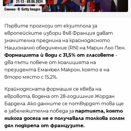
21:13 - 09.06.2024
Снимка: © Getty Images
Първите прогнози от екзитпола за
европейските избори във Франция дават
значителна преднина на крайнодясното
Национално обединение (RN) на Марин Льо Пен.
Формацията ѝ води с 31,5% от гласовете
-
два пъти повече от коалицията на
президента Еманюел Макрон, която е на
второ място с 15,2%.
Крайнодясната формация се явява на
евровота, водена от 28-годишния Жордан
Бардела. Ако данните се потвърдят това ще
е забележителна победа за
партията, която
никога досега не е получавала толкова голям
дял подкрепа от французите.