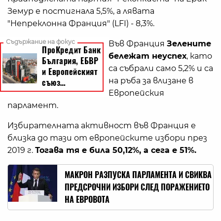
Земур е постигнала 5,5%, а лявата
"Непреклонна Франция" (LFI) - 8,3%.
Във Франция
Зелените
бележат неуспех
, като
са събрали само 5,2% и са
на ръба за влизане в
Европейския
парламент.
Избирателната активност във Франция е
близка до тази от европейските избори през
2019 г.
Тогава тя е била 50,12%, а сега е 51%.
МАКРОН РАЗПУСКА ПАРЛАМЕНТА И СВИКВА
ПРЕДСРОЧНИ ИЗБОРИ СЛЕД ПОРАЖЕНИЕТО
НА ЕВРОВОТА