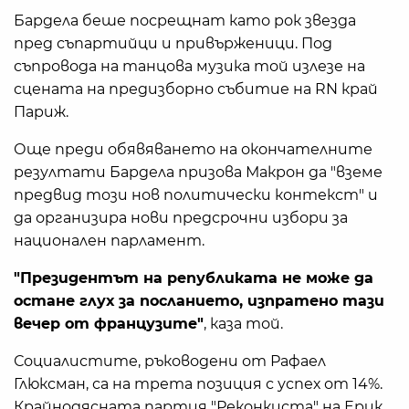
Бардела беше посрещнат като рок звезда
пред съпартийци и привърженици. Под
съпровода на танцова музика той излезе на
сцената на предизборно събитие на RN край
Париж.
Още преди обявяването на окончателните
резултати Бардела призова Макрон да "вземе
предвид този нов политически контекст" и
да организира нови предсрочни избори за
национален парламент.
"Президентът на републиката не може да
остане глух за посланието, изпратено тази
вечер от французите"
, каза той.
Социалистите, ръководени от Рафаел
Глюксман, са на трета позиция с успех от 14%.
Крайнодясната партия "Реконкиста" на Ерик