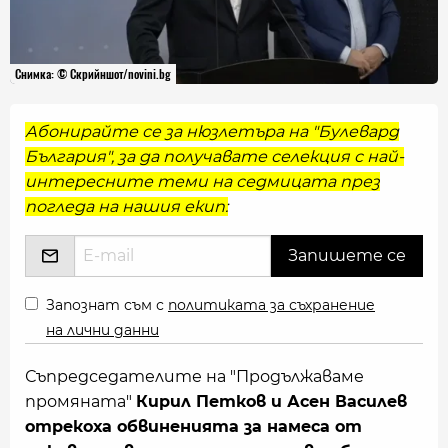
Снимка: © Скрийншот/novini.bg
Абонирайте се за нюзлетъра на "Булевард
България", за да получавате селекция с най-
интересните теми на седмицата през
погледа на нашия екип:
Запознат съм с
политиката за съхранение
на лични данни
Съпредседателите на "Продължаваме
промяната"
Кирил Петков и Асен Василев
отрекоха обвиненията за намеса от