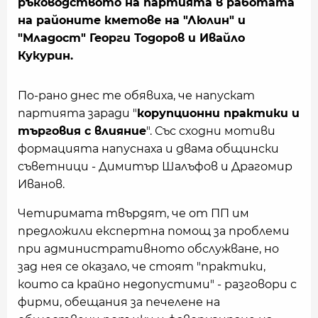
ръководството на партията в работата
на районите кметове на "Люлин" и
"Младост" Георги Тодоров и Ивайло
Кукурин.
По-рано днес те обявиха, че напускат
партията заради "
корупционни практики и
търговия с влияние
". Със сходни мотиви
формацията напуснаха и двама общински
съветници - Димитър Шалъфов и Драгомир
Иванов.
Четиримата твърдят, че от ПП им
предложили експертна помощ за проблеми
при административното обслужване, но
зад нея се оказало, че стоят "практики,
които са крайно недопустими" - разговори с
фирми, обещания за печелене на