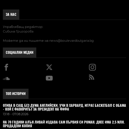
ЗА НАС
Управляващ редактор:
Сибина Григорова
Можете да ни пишете на
news@boulevardbulgaria.bg
СОЦИАЛНИ МЕДИИ
ТОП ИСТОРИИ
ОТИВА В САЩ БЕЗ ДУМА АНГЛИЙСКИ, УЧИ В ХАРВАРД, ИГРАЕ БАСКЕТБОЛ С ОБАМА
- КОЙ Е ФАВОРИТЪТ ЗА ПРЕЗИДЕНТ НА ФИФА
13:18 - 07.08.2026
НА 70 ГОДИНИ АЛЪН ЛИВАЙ ИЗДАВА САМ ПЪРВИЯ СИ РОМАН. ДНЕС ИМА 2,5 МЛН.
ПРОДАДЕНИ КОПИЯ