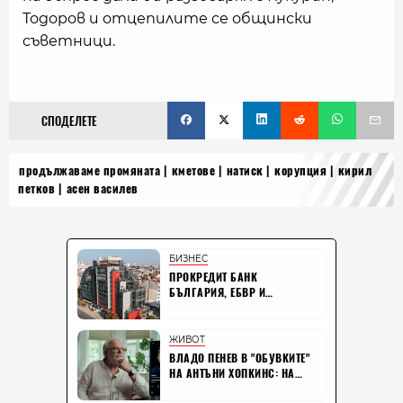
Тодоров и отцепилите се общински
съветници.
СПОДЕЛЕТЕ
продължаваме промяната
кметове
натиск
корупция
кирил
петков
асен василев