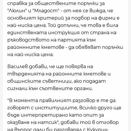
справка за обществените поръчки за
"Люлин" и "Младост" - от нея се вижда, че
основният критерий за подбор на фирми е
най-ниска цена. Той допълни, че това е била
единствената инструкция от страна на
ръководството на партията към
районнните кметове - да обявяват поръчки
на най-ниска цена.
Василев добави, че ще повярва на
твърденията на районните кметове и
общинските съветници, ако подадат
сигнали към съотвените органи.
"В момента правилният разговор е те да
говорят с институциите, всичко друго ще
бъде интерпретирано като опит за
оказване на натсик", добави той в отговор
на въпрос дали би разговарял с Кукурин,