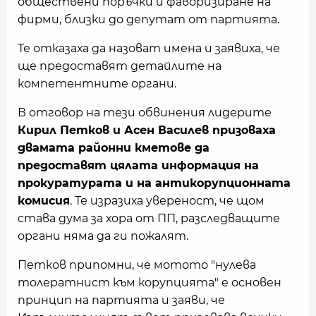
обществени поръчки и фаворизиране на
фирми, близки до депутат от партията.
Те отказаха да назоват имена и заявиха, че
ще предоставят детайлите на
компетентните органи.
В отговор на тези обвинения лидерите
Кирил Петков и Асен Василев призоваха
двамата районни кметове да
предоставят цялата информация на
прокуратурата и на антикорупционната
комисия
. Те изразиха увереност, че щом
става дума за хора от ПП, разследващите
органи няма да ги пожалят.
Петков припомни, че мотото "нулева
толератнист към корупцията" е основен
принцип на партията и заяви, че