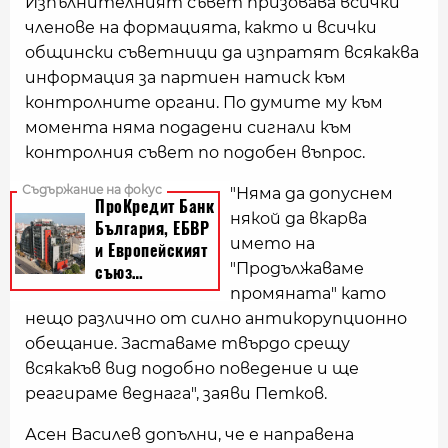
Изпълнителният съвет призовава всички
членове на формацията, както и всички
общински съветници да изпратят всякаква
информация за партиен натиск към
контролните органи. По думите му към
момента няма подадени сигнали към
контролния съвет по подобен въпрос.
"Няма да допуснем
някой да вкарва
името на
"Продължаваме
промяната" като
нещо различно от силно антикорупционно
обещание. Заставаме твърдо срещу
всякакъв вид подобно поведение и ще
реагираме веднага", заяви Петков.
Асен Василев допълни, че е направена