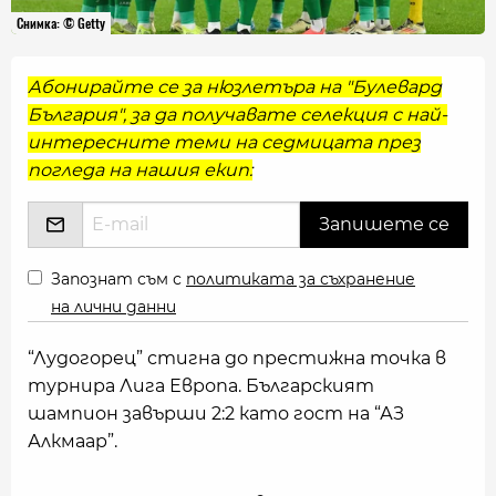
Снимка: © Getty
Абонирайте се за нюзлетъра на "Булевард
България", за да получавате селекция с най-
интересните теми на седмицата през
погледа на нашия екип:
Запознат съм с
политиката за съхранение
на лични данни
“Лудогорец” стигна до престижна точка в
турнира Лига Европа. Българският
шампион завърши 2:2 като гост на “АЗ
Алкмаар”.