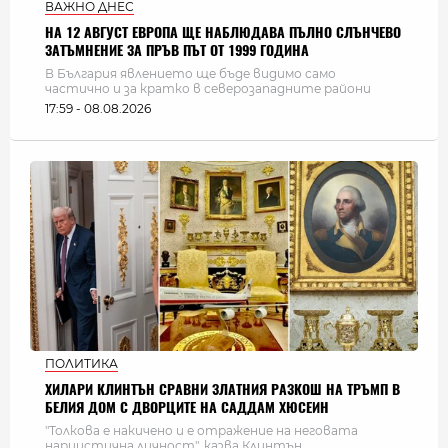
ВАЖНО ДНЕС
НА 12 АВГУСТ ЕВРОПА ЩЕ НАБЛЮДАВА ПЪЛНО СЛЪНЧЕВО
ЗАТЪМНЕНИЕ ЗА ПРЪВ ПЪТ ОТ 1999 ГОДИНА
В България явлението ще бъде видимо само
частично и за кратко в северозападните райони
17:59 - 08.08.2026
ПОЛИТИКА
ХИЛАРИ КЛИНТЪН СРАВНИ ЗЛАТНИЯ РАЗКОШ НА ТРЪМП В
БЕЛИЯ ДОМ С ДВОРЦИТЕ НА САДДАМ ХЮСЕИН
"Толкова е накичено и е отражение на неговата
нарцистична личност", казва Клинтън