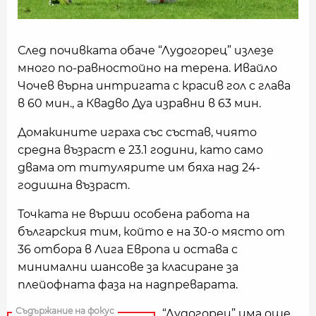
След почивката обаче “Лудогорец” излезе
много по-равностойно на терена. Ивайло
Чочев върна интригата с красив гол с глава
в 60 мин., а Квадво Дуа изравни в 63 мин.
Домакините играха със състав, чиято
средна възраст е 23.1 години, като само
двама от титулярите им бяха над 24-
годишна възраст.
Точката не върши особена работа на
българския тим, който е на 30-о място от
36 отбора в Лига Европа и остава с
минимални шансове за класиране за
плейофната фаза на надпреварата.
“Лудогорец” има още