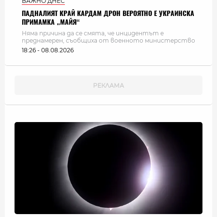
ВАЖНО ДНЕС
ПАДНАЛИЯТ КРАЙ КАРДАМ ДРОН ВЕРОЯТНО Е УКРАИНСКА
ПРИМАМКА „МАЙЯ“
Няма причина да се смята, че инцидентът е
преднамерен, съобщиха от военното министерство
18:26 - 08.08.2026