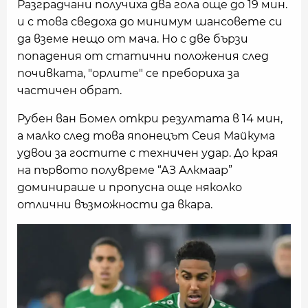
Разградчани получиха два гола още до 19 мин.
и с това сведоха до минимум шансовете си
да вземе нещо от мача. Но с две бързи
попадения от статични положения след
почивката, "орлите" се пребориха за
частичен обрат.
Рубен ван Бомел откри резултата в 14 мин,
а малко след това японецът Сеия Майкума
удвои за гостите с техничен удар. До края
на първото полувреме “АЗ Алкмаар”
доминираше и пропусна още няколко
отлични възможности да вкара.