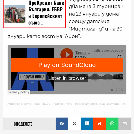
два мача в турнира -
на 23 януари у дома
срещу датския
“Мидтиланд” и на 30
януари като гост на “Лион”.
Животът и други неща
·
E175: Положението - от международно до корупционно
СПОДЕЛЕТЕ