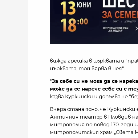
вижда грешка в църквата и "пр
църквата, той вярва в нея".
"
За себе си не мога да се нарек
може да се нарече себе си с т
казва Куркински и допълва че "б
Вчера стана ясно, че Куркински 
Античния театър в Пловдив на 
митрополия по повод 170-годи
митрополитския храм „Света Ма