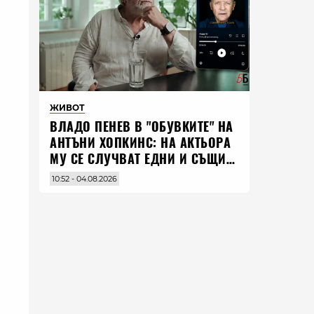
ЖИВОТ
ВЛАДO ПЕНЕВ В "ОБУВКИТЕ" НА
АНТЪНИ ХОПКИНС: НА АКТЬОРА
МУ СЕ СЛУЧВАТ ЕДНИ И СЪЩИ
НЕЩА ПО ЦЕЛИЯ СВЯТ
10:52 - 04.08.2026