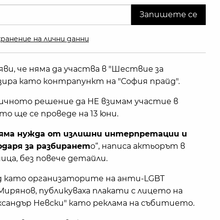
ранение на лични данни
и, че няма да участва в "Шествие за
зира като контрапункт на "София прайд".
ричното решение да НЕ взимам участие в
о ще се проведе на 13 юни.
яма нужда от излишни интерпретации и
одаря за разбиранет
о“, написа актьорът в
ца, без повече детайли.
д като организаторите на анти-LGBT
ирянов, публикуваха плакати с лицето на
ександър Невски" като реклама на събитието.