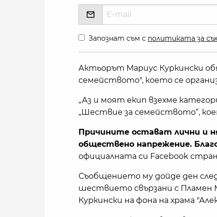
Запознат съм с
политиката за съх
Актьорът Мариус Куркински обяв
семейството", което се органи
„Аз и моят екип взехме катего
„Шествие за семейството“, коет
Причините остават лични и н
обществено напрежение. Благ
официалната си Facebook страни
Съобщението му дойде ден сле
шествието свързани с Пламен М
Куркински на фона на храма "Ал