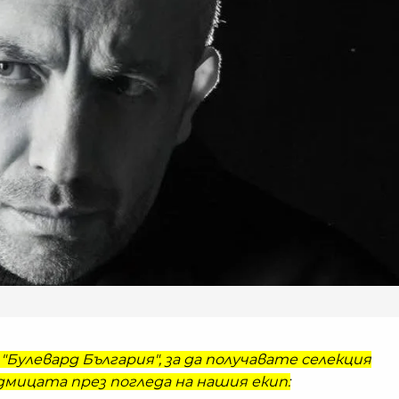
"Булевард България", за да получавате селекция
мицата през погледа на нашия екип: