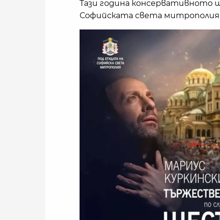
Тази година консервативното ш
Софийската света митрополия и п