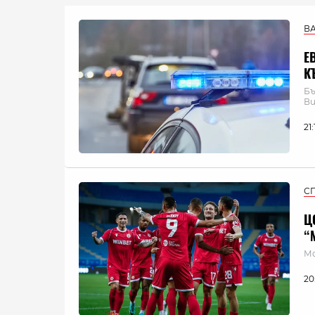
В
Е
К
Бъ
Ви
21
С
Ц
“
Мо
20