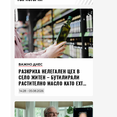
ВАЖНО ДНЕС
РАЗКРИХА НЕЛЕГАЛЕН ЦЕХ В
СЕЛО ЖИТЕН – БУТИЛИРАЛИ
РАСТИТЕЛНО МАСЛО КАТО EXTRA
VIRGIN ЗЕХТИН
14:28 - 05.08.2026