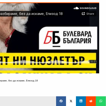
бираме, без да искаме, Епизод 18