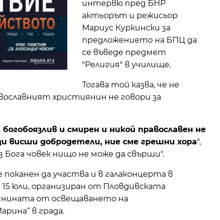
интервю пред БНР
актьорът и режисьор
Мариус Куркински за
предложението на БПЦ да
се въведе предмет
"Религия" в училище.
Тогава той казва, че не
авославният християнин не говори за
а богобоязлив и смирен и никой православен не
ези висши добродетели, ние сме грешни хора
",
ез Бога човек нищо не може да свърши".
е поканен да участва и в галаконцерта в
15 юли, организиран от Пловдивската
шнината от освещаването на
рина“ в града.