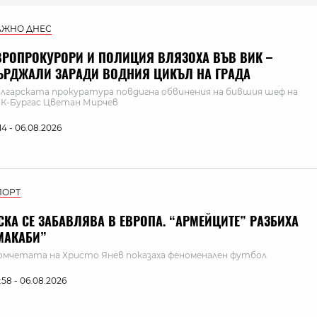
АЖНО ДНЕС
ВРОПРОКУРОРИ И ПОЛИЦИЯ ВЛЯЗОХА ВЪВ ВИК –
ЪРДЖАЛИ ЗАРАДИ ВОДНИЯ ЦИКЪЛ НА ГРАДА
лгарската прокуратура повдигна обвинения на бившия шеф на
К-Бургас Цветан Мирчев
:14 - 06.08.2026
ПОРТ
СКА СЕ ЗАБАВЛЯВА В ЕВРОПА. “АРМЕЙЦИТЕ” РАЗБИХА
МАКАБИ”
мчетата на Христо Янев показаха феноменален футбол
:58 - 06.08.2026