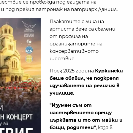
ествие се провежда под егидата на
од прекия патронаж на патриарх Даниил.​​​​​​
Плакатите с лика на
артиста вече са свалени
от профила на
организаторите на
консервативното
шествие.
През 2025 година
Куркински
беше обявил, че подкрепя
изучаването на религия в
училище.
"Изумен съм от
настървението срещу
църквата и то от майки и
бащи, родители"
, каза в