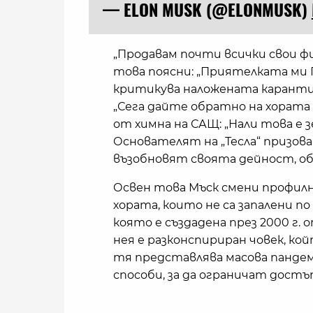
— ELON MUSK (@ELONMUSK)
„Продавам почти всички свои фи
това поясни: „Приятелката ми Г
критикува наложената карантин
„Сега дайте обратно на хорат
от химна на САЩ: „Нали това е 
Основателят на „Тесла“ призов
възобновят своята дейност, обя
Освен това Мъск смени профилна
хората, които не са запалени по
която е създадена през 2000 г. о
нея е разконспириран човек, кой
тя представлява масова пандем
способи, за да ограничат достъп