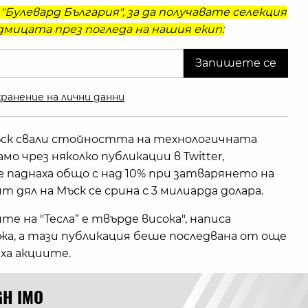
"Булевард България", за да получавате селекция
мицата през погледа на нашия екип:
ранение на лични данни
ъск свали стойността на технологичната
мо чрез няколко публикации в Twitter,
е паднаха общо с над 10% при затварянето на
 дял на Мъск се срина с 3 милиарда долара.
те на "Тесла“ е твърде висока", написа
а, а тази публикация беше последвана от още
ха акциите.
GH IMO