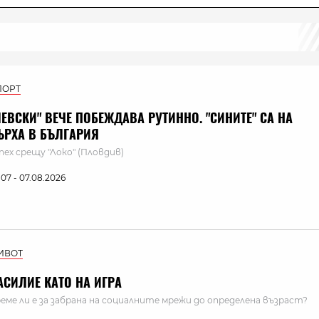
ПОРТ
ЛЕВСКИ" ВЕЧЕ ПОБЕЖДАВА РУТИННО. "СИНИТЕ" СА НА
ЪРХА В БЪЛГАРИЯ
пех срещу "Локо" (Пловдив)
:07 - 07.08.2026
ИВОТ
АСИЛИЕ КАТО НА ИГРА
еме ли е за забрана на социалните мрежи до определена възраст?