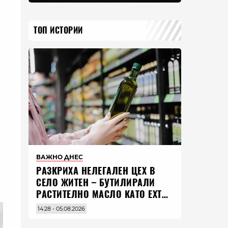
ТОП ИСТОРИИ
ВАЖНО ДНЕС
РАЗКРИХА НЕЛЕГАЛЕН ЦЕХ В
СЕЛО ЖИТЕН – БУТИЛИРАЛИ
РАСТИТЕЛНО МАСЛО КАТО EXTRA
VIRGIN ЗЕХТИН
14:28 - 05.08.2026