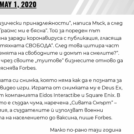
MAY 1, 2020
зически принадлежности“, написа Мъск, а след
раймс ми е бясна“. Той за пореден път
а заради коронавируса с публикация, гласяща
а тяхната СВОБОДА“. След това цитира част
земята на свободните и домът на смелите?“.
а чрез своите „туитове“ бизнесите отново да
снява Forbes.
та си снимка, която няма как да е позната за
 видео игри. Играта от снимката му е Deus Ex,
т компанията Eidos Interactibe и Square Enix. В
то е създал чума, наречена „Сивата Смърт“ –
ия, а създателите ѝ използват военни
а на населението до ваксина, пише Forbes.
Малко по-рано тази година