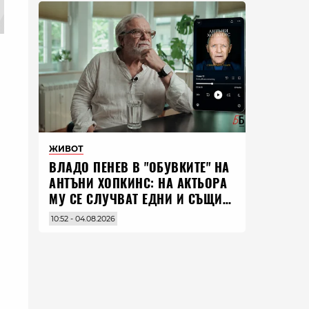
ЖИВОТ
ВЛАДO ПЕНЕВ В "ОБУВКИТЕ" НА
АНТЪНИ ХОПКИНС: НА АКТЬОРА
МУ СЕ СЛУЧВАТ ЕДНИ И СЪЩИ
НЕЩА ПО ЦЕЛИЯ СВЯТ
10:52 - 04.08.2026