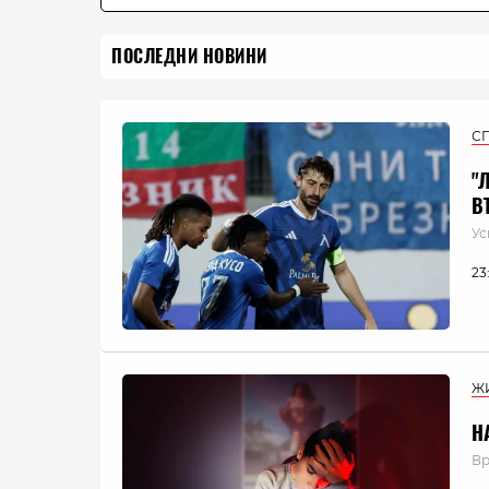
ПОСЛЕДНИ НОВИНИ
С
"
В
Ус
23
Ж
Н
Вр