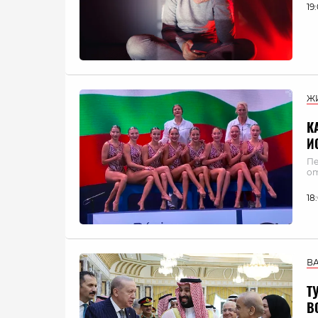
19
Ж
К
И
Пе
от
18
В
Т
В