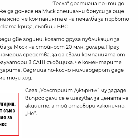
"Тесла" достигна почти до
оже да донесе на Мъск специални бонуси за още
 ясно, че компанията е на печалба за първото
ката криза, съобщи BBC.
ди две години, когато друга публикация за
оба за Мъск на стойност 20 млн. долара. През
 е намерил средства, за да свали компанията от
регулатори в САЩ съобщиха, че коментарите
пазарите. Седмица по-късно милиардерът даде
ме този ход.
Сега „Уолстрийт Джърнъл“ му зададе
въпрос дали се е шегувал за цената на
акциите, а той отговори лаконично:
„Не“.