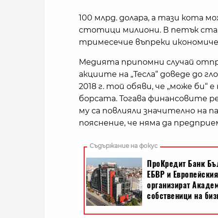
100 млрд. долара, а тази кота м
стотици милиони. В петък стана
тримесечие въпреки икономичес
Медията припомни случай отпре
акциите на „Тесла“ доведе до гл
2018 г. той обяви, че „може би“
борсата. Тогава финансовите 
му са повлияли значително на 
пояснение, че няма да предприе