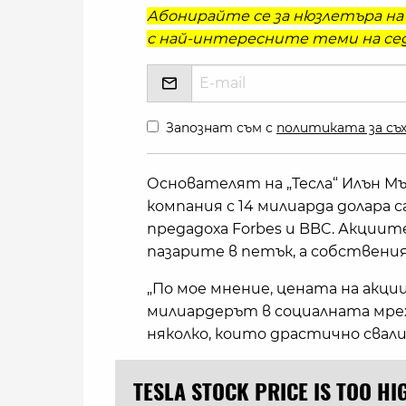
Абонирайте се за нюзлетъра на 
с най-интересните теми на сед
Запознат съм с
политиката за съх
Основателят на „Тесла“ Илън М
компания с 14 милиарда долара са
предадоха Forbes и BBC. Акциит
пазарите в петък, а собственият
„По мое мнение, цената на акции
милиардерът в социалната мреж
няколко, които драстично свали
TESLA STOCK PRICE IS TOO HI