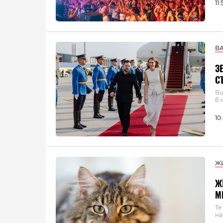
11
В
З
С
Ви
в 
10
Ж
Ж
М
Те
на