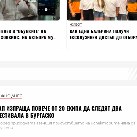
АЖНО ДНЕС
АП ИЗПРАЩА ПОВЕЧЕ ОТ 20 ЕКИПА ДА СЛЕДЯТ ДВА
ЕСТИВАЛА В БУРГАСКО
оред приходната агенция присъствието на испекторите няма да
 усети