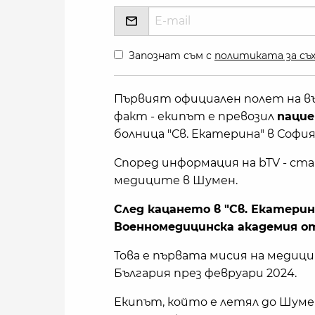
Запознат съм с
политиката за съх
Първият официален полет на въ
факт - екипът е превозил
пацие
болница "Св. Екатерина" в София
Според информация на bTV - ста
медиците в Шумен.
След кацането в "Св. Екатерин
Военномедицинска академия от
Това е първата мисия на медиц
България през февруари 2024.
Екипът, който е летял до Шуме