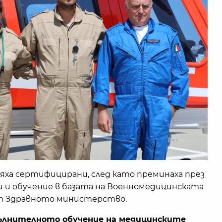
ха сертифицирани, след като преминаха през
и и обучение в базата на Военномедицинската
от Здравното министерство.
опълнителното обучение на медицинските