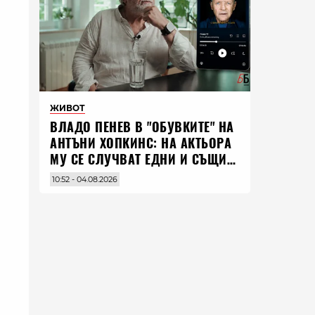
ЖИВОТ
ВЛАДO ПЕНЕВ В "ОБУВКИТЕ" НА
АНТЪНИ ХОПКИНС: НА АКТЬОРА
МУ СЕ СЛУЧВАТ ЕДНИ И СЪЩИ
НЕЩА ПО ЦЕЛИЯ СВЯТ
10:52 - 04.08.2026