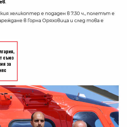
ев
.
ия хеликоптер е подаден в 7:30 ч., полетът е
резареждане в Горна Оряховица и след това е