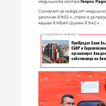
медицинска сестра
Георги Радо
Сигналът за нужда от медицинск
започнал в 8:02 ч., спрял е за п
кацнал в МБАЛ Шумен в 9:42 ч.