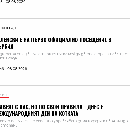
:53 - 08.08.2026
АЖНО ДНЕС
ЕЛЕНСКИ Е НА ПЪРВО ОФИЦИАЛНО ПОСЕЩЕНИЕ В
ЪРБИЯ
зитата показва, че отношенията между двете страни навлизат
нова фаза
:49 - 08.08.2026
ИВОТ
ИВЕЯТ С НАС, НО ПО СВОИ ПРАВИЛА - ДНЕС Е
ЕЖДУНАРОДНИЯТ ДЕН НА КОТКАТА
 спят по 16 часа, но успешно управляват дома и градят своя имидж
 стопани