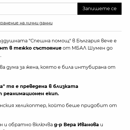
ранение на лични данни
здушната "Спешна помощ" в България вече е
нт в тежко състояние
от МБАЛ Шумен до
.
ва дума за жена, която е била интубирана от
а" тя е преведена в близката
 реанимационен екип.
инския хеликоптер, който беше придобит от
н и обратно включва
д-р Вера Иванова
и