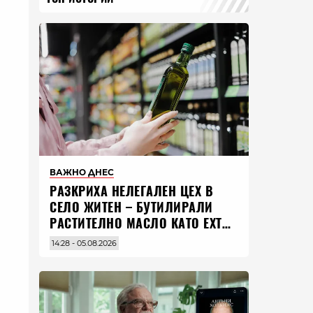
ВАЖНО ДНЕС
РАЗКРИХА НЕЛЕГАЛЕН ЦЕХ В
СЕЛО ЖИТЕН – БУТИЛИРАЛИ
РАСТИТЕЛНО МАСЛО КАТО EXTRA
VIRGIN ЗЕХТИН
14:28 - 05.08.2026