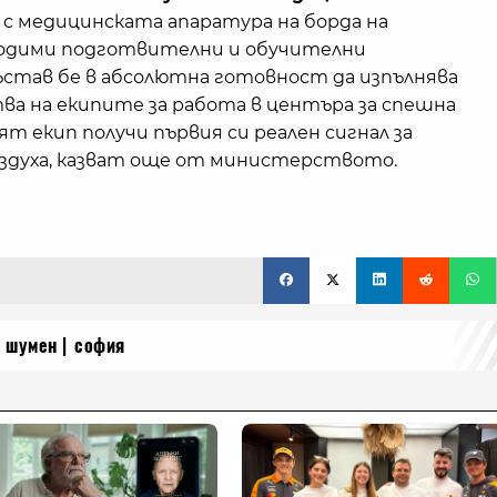
 с медицинската апаратура на борда на
бходими подготвителни и обучителни
став бе в абсолютна готовност да изпълнява
тва на екипите за работа в центъра за спешна
ят екип получи първия си реален сигнал за
ъздуха, казват още от министерството.
шумен
софия