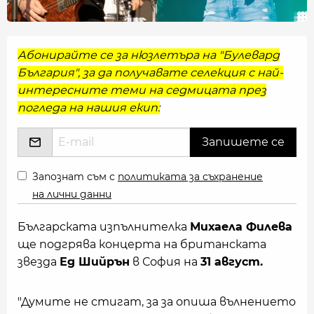
Абонирайте се за нюзлетъра на "Булевард
България", за да получавате селекция с най-
интересните теми на седмицата през
погледа на нашия екип:
Запознат съм с
политиката за съхранение
на лични данни
Българската изпълнителка
Михаела Филева
ще подгрява концерта на британската
звезда
Ед Шийрън
в София на
31 август.
"Думите не стигат, за за опиша вълнението