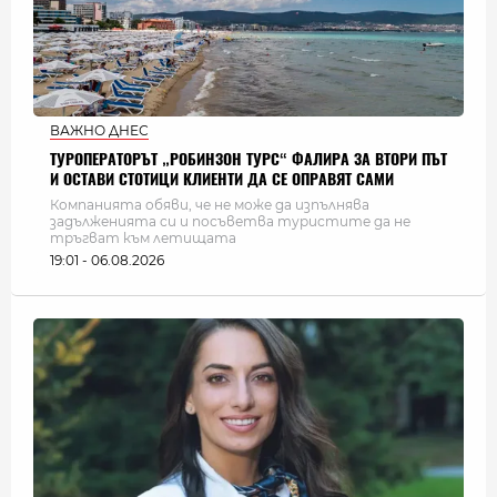
ВАЖНО ДНЕС
ТУРОПЕРАТОРЪТ „РОБИНЗОН ТУРС“ ФАЛИРА ЗА ВТОРИ ПЪТ
И ОСТАВИ СТОТИЦИ КЛИЕНТИ ДА СЕ ОПРАВЯТ САМИ
Компанията обяви, че не може да изпълнява
задълженията си и посъветва туристите да не
тръгват към летищата
19:01 - 06.08.2026