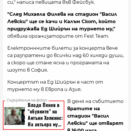
си," написа певицата във Фейсбук.
"След Михаела Филева на стадион "Васил
Левски" ще се качи и Калъм Скот, който
придружава Ед Шийрън на турнето му,"
обявиха организаторите от Fest Team.
Електроннните билети за концерта вече
са разпратени до всички над 60 хиляди души,
а скоро ще стане ясна и програмата на
шоуто в София.
Концертът на Ед Шийрън е част от
турнето му в Европа и Азия.
В деня на събитието
вратите на
стадион "Васил
Левски" ще отварят
в 16:00 часа.