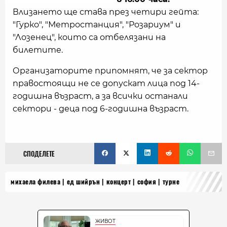
Влизането ще става през четири гейта:
"Гурко", "Метростанция", "Розариум" и
"Лозенец", които са отбелязани на
билетите.
Организаторите припомнят, че за сектор
правостоящи не се допускат лица под 14-
годишна възраст, а за всички останали
сектори - деца под 6-годишна възраст.
СПОДЕЛЕТЕ
михаела филева
ед шийрън
концерт
софия
турне