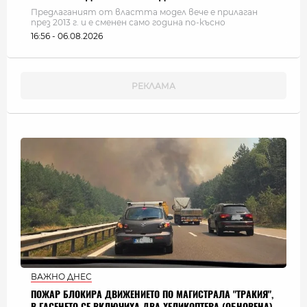
Предлаганият от властта модел вече е прилаган
през 2013 г. и е сменен само година по-късно
16:56 - 06.08.2026
ВАЖНО ДНЕС
ПОЖАР БЛОКИРА ДВИЖЕНИЕТО ПО МАГИСТРАЛА "ТРАКИЯ",
В ГАСЕНЕТО СЕ ВКЛЮЧИХА ДВА ХЕЛИКОПТЕРА (ОБНОВЕНА)