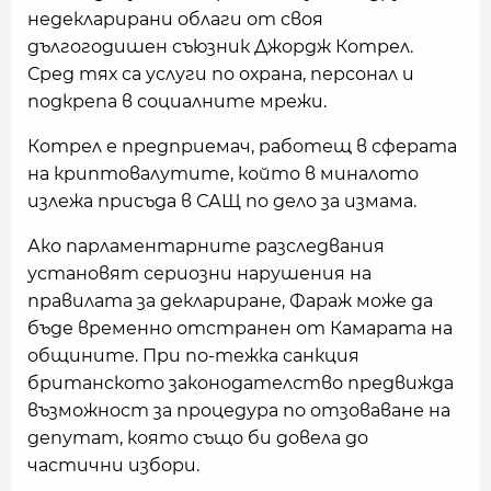
недекларирани облаги от своя
дългогодишен съюзник Джордж Котрел.
Сред тях са услуги по охрана, персонал и
подкрепа в социалните мрежи.
Котрел е предприемач, работещ в сферата
на криптовалутите, който в миналото
излежа присъда в САЩ по дело за измама.
Ако парламентарните разследвания
установят сериозни нарушения на
правилата за деклариране, Фараж може да
бъде временно отстранен от Камарата на
общините. При по-тежка санкция
британското законодателство предвижда
възможност за процедура по отзоваване на
депутат, която също би довела до
частични избори.