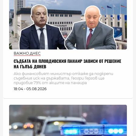
ВАЖНО ДНЕС
СЪДБАТА НА ПЛОВДИВСКИЯ ПАНАИР ЗАВИСИ ОТ РЕШЕНИЕ
НА ГЪЛЪБ ДОНЕВ
Ако финансовият министър откаже да подкрепи
съдебния иск на държавата, Геогри Гергов ще
придобие 79% от акците на панаира
18:04 - 05.08.2026