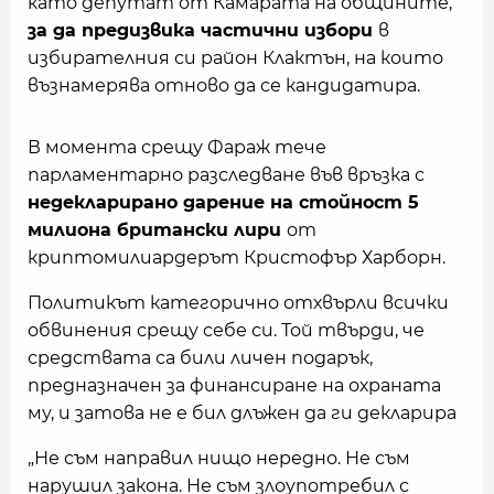
като депутат от Камарата на общините,
за да предизвика частични избори
в
избирателния си район Клактън, на които
възнамерява отново да се кандидатира.
В момента срещу Фараж тече
парламентарно разследване във връзка с
недекларирано дарение на стойност 5
милиона британски лири
от
криптомилиардерът Кристофър Харборн.
Политикът категорично отхвърли всички
обвинения срещу себе си. Той твърди, че
средствата са били личен подарък,
предназначен за финансиране на охраната
му, и затова не е бил длъжен да ги декларира
„Не съм направил нищо нередно. Не съм
нарушил закона. Не съм злоупотребил с