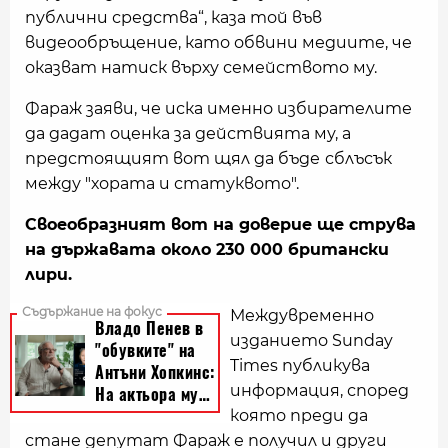
публични средства“, каза той във
видеообръщение, като обвини медиите, че
оказват натиск върху семейството му.
Фараж заяви, че иска именно избирателите
да дадат оценка за действията му, а
предстоящият вот щял да бъде
сблъсък
между "хората и статуквото".
Своеобразният вот на доверие ще струва
на държавата около 230 000 британски
лири.
Междувременно
изданието Sunday
Times публикува
информация, според
която преди да
стане депутат Фараж е получил и други