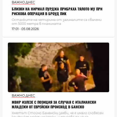
ВАЖНО ДНЕС
БЛИЗКИ НА НИРМАЛ ПУРДЖА ПРИБРАХА ТЯЛОТО МУ ПРИ
РИСКОВА ОПЕРАЦИЯ В БРОУД ПИК
Останките на четирима от загиналите са свалени
от 5000 метра в планината
17:01 - 05.08.2026
ВАЖНО ДНЕС
МВНР ИЗЛЕЗЕ С ПОЗИЦИЯ ЗА СЛУЧАЯ С ИТАЛИАНСКИ
МЛАДЕЖИ ОТ ЕВРЕЙСКИ ПРОИЗХОД В БАНСКО
Кметът Стойчо Баненски заяви, че е имало словесен
конфликт между младежи, и призова да не се