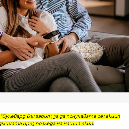
ГАЛЕРИЯ
AUDI Q9
СТАВА Н
ГОЛЕМИ
МОДЕЛ 
ИСТОРИ
НА МАР
"Булевард България", за да получавате селекция
мицата през погледа на нашия екип: