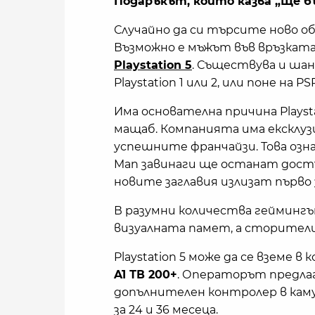
Подаръкът, който казва „Ще б
Случайно да си търсите ново о
Възможно е мъжът във връзката 
Playstation 5
. Съществува и шан
Playstation 1 или 2, или поне на PS
Има основателна причина Playst
мащаб. Компанията има ексклуз
успешните франчайзи. Това означ
Man завинаги ще останат достъп
новите заглавия излизат първо з
В разумни количества геймингъ
визуалната памет, а сторители
Playstation 5 може да се вземе в
A1 ТВ 200+
. Операторът предлага
допълнителен контролер в каму
за 24 и 36 месеца.