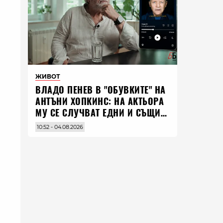
ЖИВОТ
ВЛАДO ПЕНЕВ В "ОБУВКИТЕ" НА
АНТЪНИ ХОПКИНС: НА АКТЬОРА
МУ СЕ СЛУЧВАТ ЕДНИ И СЪЩИ
НЕЩА ПО ЦЕЛИЯ СВЯТ
10:52 - 04.08.2026