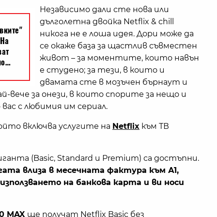
Независимо дали сте нова или
дълголетна двойка Netflix & chill
никога не е лоша идея. Дори може да
се окаже база за щастлив съвместен
живот – за моментите, които навън
е студено; за тези, в които и
двамата сте в мозъчен бърнаут и
й-вече за онези, в които спорите за нещо и
вас с любимия им сериал.
ойто включва услугите на
Netflix
към ТВ
анта (Basic, Standard и Premium) са достъпни.
ата влиза в месечната фактура към А1,
зползването на банкова карта и ви носи
00 MAX
ще получат Netflix Basic без