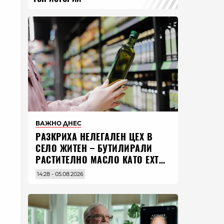
ВАЖНО ДНЕС
РАЗКРИХА НЕЛЕГАЛЕН ЦЕХ В
СЕЛО ЖИТЕН – БУТИЛИРАЛИ
РАСТИТЕЛНО МАСЛО КАТО EXTRA
VIRGIN ЗЕХТИН
14:28 - 05.08.2026