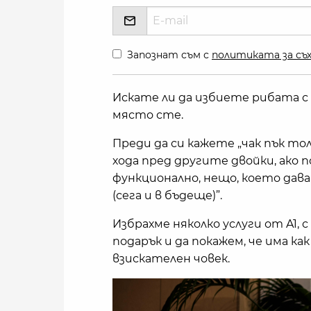
Запознат съм с
политиката за съх
Искате ли да избиете рибата с 
място сте.
Преди да си кажете „чак пък тол
хода пред другите двойки, ако
функционално, нещо, което дава 
(сега и в бъдеще)”.
Избрахме няколко услуги от A1,
подарък и да покажем, че има к
взискателен човек.