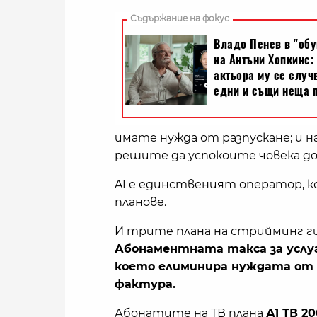
имате нужда от разпускане; и на
решите да успокоите човека до 
A1 е единственият оператор, к
планове.
И трите плана на стрийминг гиг
Абонаментната такса за услуг
което елиминира нуждата от и
фактура.
Абонатите на ТВ плана
А1 ТВ 2