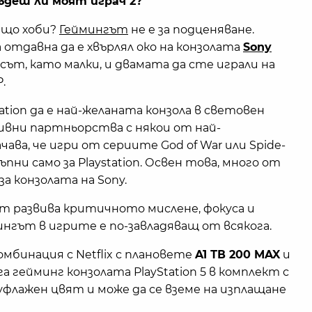
ъдеш ли моят играч 2?"
бщо хоби?
Геймингът
не е за подценяване.
отдавна да е хвърлял око на конзолата
Sony
сът, като малки, и двамата да сте играли на
P.
ation да е най-желаната конзола в световен
ивни партньорства с някои от най-
ава, че игри от сериите God of War или Spide-
ни само за Playstation. Освен това, много от
а конзолата на Sony.
т развива критичното мислене, фокуса и
нгът в игрите е по-завладяващ от всякога.
 комбинация с Netflix с плановете
A1 ТВ 200 MAX
и
 гейминг конзолата PlayStation 5 в комплект с
флажен цвят и може да се вземе на изплащане