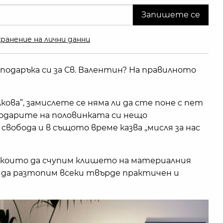
ранение на лични данни
подаръка си за Св. Валентин? На правилното
кова”, замислете се няма ли да сте поне с пет
 подарите на половинката си нещо
свобода и в същото време казва „мисля за нас
 с които да счупим клишето на материалния
ак да разтопим всеки твърде практичен и