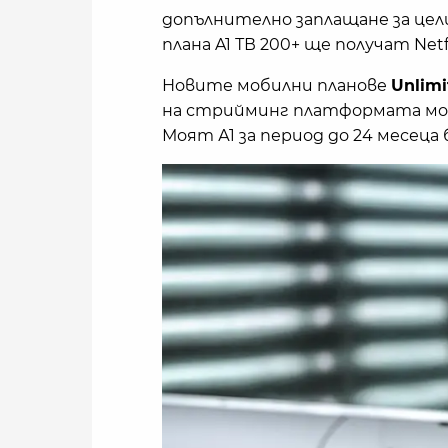
допълнително заплащане за цели
плана A1 ТВ 200+ ще получат Netfl
Новите мобилни планове
Unlimi
на стрийминг платформата мож
Моят А1 за период до 24 месеца