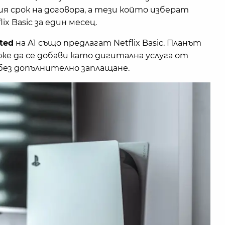
я срок на договора, а тези който изберат
ix Basic за един месец.
ted
на А1 също предлагат Netflix Basic. Планът
е да се добави като дигитална услуга от
 без допълнително заплащане.