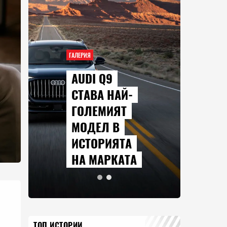
ГАЛЕРИЯ
СЕРИАЛИТЕ,
АЙ-
КОИТО ЩЕ
ЯТ
ГЛЕДАМЕ
В
ПРЕЗ
ЯТА
АВГУСТ
КАТА
2026 Г.
ТОП ИСТОРИИ