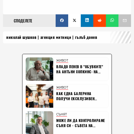
СПОДЕЛЕТЕ
николай шушков
агенция митници
гълъб донев