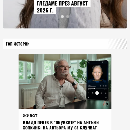
ЛЕДАМЕ ПРЕЗ АВГУСТ
ГОЛ
026 Г.
ИСТ
ТОП ИСТОРИИ
ЖИВОТ
ВЛАДO ПЕНЕВ В "ОБУВКИТЕ" НА АНТЪНИ
ХОПКИНС: НА АКТЬОРА МУ СЕ СЛУЧВАТ