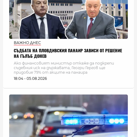
ВАЖНО ДНЕС
СЪДБАТА НА ПЛОВДИВСКИЯ ПАНАИР ЗАВИСИ ОТ РЕШЕНИЕ
НА ГЪЛЪБ ДОНЕВ
Ако финансовият министър откаже да подкрепи
съдебния иск на държавата, Геогри Гергов ще
придобие 79% от акците на панаира
18:04 - 05.08.2026