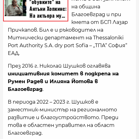
на община
Благоевград и при
кмета от БСП Лазар
Причкапов. Бил е и ръководител на
Митнически департамент на Thessaloniki
Port Authority S.A. dry port Sofia – „ТПА“ София“
ЕАД.
През 2016 г. Николай Шушков оглавява
инициативния комитет в подкрепа на
Румен Радев и Илияна Йотова в
Благоевград
.
В периода 2022 – 2023 г. Шушков е
заместник-министър на регионалното
развитие и благоустройството. Преди
това е областен управител на област
Благоевград.