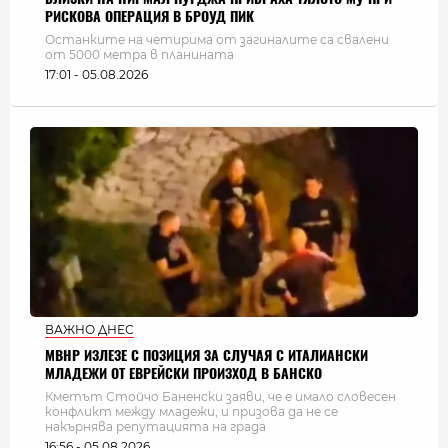
РИСКОВА ОПЕРАЦИЯ В БРОУД ПИК
Останките на четирима от загиналите са свалени
от 5000 метра в планината
17:01 - 05.08.2026
ВАЖНО ДНЕС
МВНР ИЗЛЕЗЕ С ПОЗИЦИЯ ЗА СЛУЧАЯ С ИТАЛИАНСКИ
МЛАДЕЖИ ОТ ЕВРЕЙСКИ ПРОИЗХОД В БАНСКО
Кметът Стойчо Баненски заяви, че е имало словесен
конфликт между младежи, и призова да не се
накърнява репутацията на града
16:56 - 05.08.2026