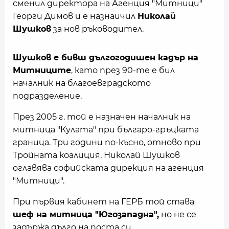
сменил директора на Агенция "Митници"
Георги Димов и е назнаичил
Николай
Шушков
за нов ръководител.
Шушков е бивш дългогодишен кадър на
Митниците
, като през 90-те е бил
началник на благоевградското
подразделение.
През 2005 г. той е назначен началник на
митница "Кулата" при българо-гръцката
граница. Три години по-късно, отново при
Тройната коалиция, Николай Шушков
оглавява софийската дирекция на агенция
"Митници".
При първия кабинет на ГЕРБ той става
шеф на митница "Югозападна",
но не се
задържа дълго на поста си.