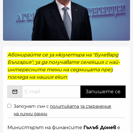
Абонирайте се за нюзлетъра на "Булевард
България", за да получавате селекция с най-
интересните теми на седмицата през
погледа на нашия екип:
Запознат съм с
политиката за съхранение
на лични данни
Министърът на финансите
Гълъб Донев
е