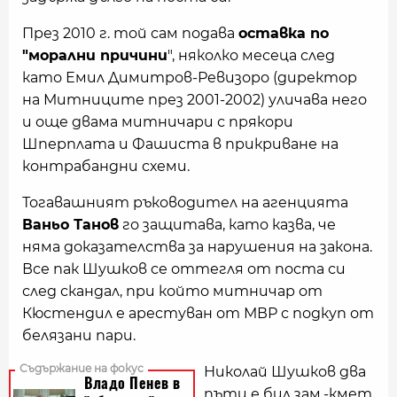
През 2010 г. той сам подава
оставка по
"морални причини
", няколко месеца след
като Емил Димитров-Ревизоро (директор
на Митниците през 2001-2002) уличава него
и още двама митничари с прякори
Шперплата и Фашиста в прикриване на
контрабандни схеми.
Тогавашният ръководител на агенцията
Ваньо Танов
го защитава, като казва, че
няма доказателства за нарушения на закона.
Все пак Шушков се оттегля от поста си
след скандал, при който митничар от
Кюстендил е арестуван от МВР с подкуп от
белязани пари.
Николай Шушков два
пъти е бил зам.-кмет