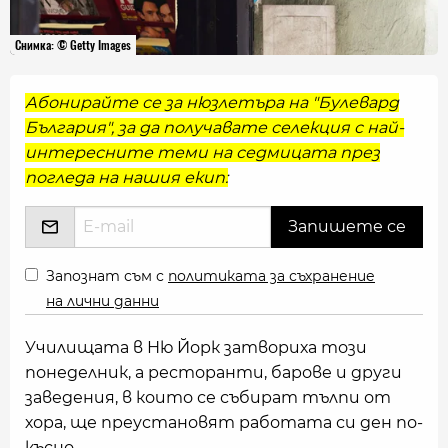
Снимка: © Getty Images
Абонирайте се за нюзлетъра на "Булевард
България", за да получавате селекция с най-
интересните теми на седмицата през
погледа на нашия екип:
Запознат съм с
политиката за съхранение
на лични данни
Училищата в Ню Йорк затвориха този
понеделник, а ресторанти, барове и други
заведения, в които се събират тълпи от
хора, ще преустановят работата си ден по-
късно.