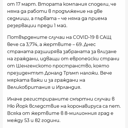
от 17 март. Втората компания сподели, че
няма да работи в продължение на две
седмици, а първата – че няма да приема
резервации преди 1 май.
Потвърдените случаи на COVID-19 в САЩ
вече са 3,774, а жертвите – 69. Днес
страната разширява забраната за влизане
на граждани, идващи от европейски страни
от Шенгенското пространство, която
президентът Доналд Тръмп наложи. Вече
мярката важи и за граждани на
Великобритания и Ирландия.
Иначе регистрираните смъртни случаи в
Ню Йорк вследствие на коронавируса са пет.
Всяка от жертвите в 8-милионния град е
между 53 и 82 години.