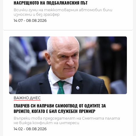
НАСРЕЩНОТО НА ПОДБАЛКАНСКИЯ ПЪТ
Всички гуми на тежкотоварния автомобил били
износени и без грайфер
14:07 - 08.08.2026
ВАЖНО ДНЕС
ГЛАВЧЕВ СИ НАПРАВИ САМООТВОД ОТ ОДИТИТЕ ЗА
ВРЕМЕТО, КОГАТО Е БИЛ СЛУЖЕБЕН ПРЕМИЕР
Въпреки това председателят на Сметната палата
не вижда конфликт на интереси
14:02 - 08.08.2026