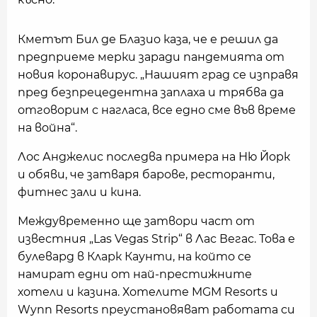
Кметът Бил де Блазио каза, че е решил да
предприеме мерки заради пандемията от
новия коронавирус. „Нашият град се изправя
пред безпрецедентна заплаха и трябва да
отговорим с нагласа, все едно сме във време
на война“.
Лос Анджелис последва примера на Ню Йорк
и обяви, че затваря барове, ресторанти,
фитнес зали и кина.
Междувременно ще затвори част от
известния „Las Vegas Strip“ в Лас Вегас. Това е
булевард в Кларк Каунти, на който се
намират едни от най-престижните
хотели и казина. Хотелите MGM Resorts и
Wynn Resorts преустановяват работата си