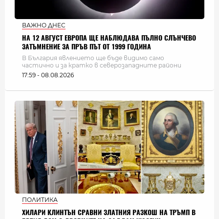
ВАЖНО ДНЕС
НА 12 АВГУСТ ЕВРОПА ЩЕ НАБЛЮДАВА ПЪЛНО СЛЪНЧЕВО
ЗАТЪМНЕНИЕ ЗА ПРЪВ ПЪТ ОТ 1999 ГОДИНА
В България явлението ще бъде видимо само
частично и за кратко в северозападните райони
17:59 - 08.08.2026
ПОЛИТИКА
ХИЛАРИ КЛИНТЪН СРАВНИ ЗЛАТНИЯ РАЗКОШ НА ТРЪМП В