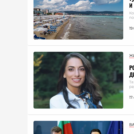
И
Ко
по
19
Ж
Р
Д
Тя
ра
17
В