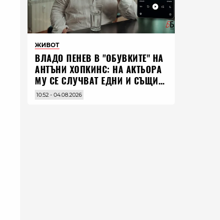
ЖИВОТ
ВЛАДO ПЕНЕВ В "ОБУВКИТЕ" НА
АНТЪНИ ХОПКИНС: НА АКТЬОРА
МУ СЕ СЛУЧВАТ ЕДНИ И СЪЩИ
НЕЩА ПО ЦЕЛИЯ СВЯТ
10:52 - 04.08.2026