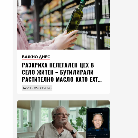
ВАЖНО ДНЕС
РАЗКРИХА НЕЛЕГАЛЕН ЦЕХ В
СЕЛО ЖИТЕН – БУТИЛИРАЛИ
РАСТИТЕЛНО МАСЛО КАТО EXTRA
VIRGIN ЗЕХТИН
14:28 - 05.08.2026