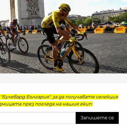
"Булевард България", за да получавате селекция
мицата през погледа на нашия екип: