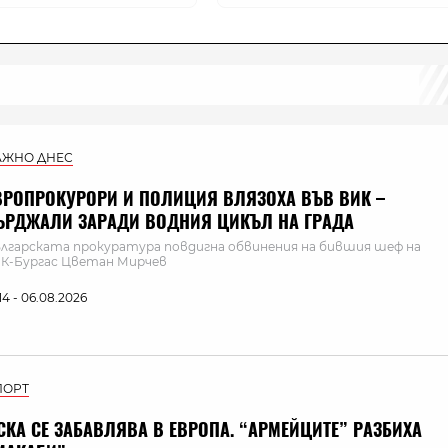
АЖНО ДНЕС
ВРОПРОКУРОРИ И ПОЛИЦИЯ ВЛЯЗОХА ВЪВ ВИК –
ЪРДЖАЛИ ЗАРАДИ ВОДНИЯ ЦИКЪЛ НА ГРАДА
лгарската прокуратура повдигна обвинения на бившия шеф на
К-Бургас Цветан Мирчев
:14 - 06.08.2026
ПОРТ
СКА СЕ ЗАБАВЛЯВА В ЕВРОПА. “АРМЕЙЦИТЕ” РАЗБИХА