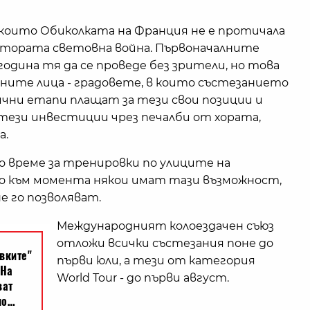
 които Обиколката на Франция не е протичала
 Втората световна война. Първоначалните
одина тя да се проведе без зрители, но това
ните лица - градовете, в които състезанието
ични етапи плащат за тези свои позиции и
тези инвестиции чрез печалби от хората,
а.
 време за тренировки по улиците на
о към момента някои имат тази възможност,
е го позволяват.
Международният колоездачен съюз
отложи всички състезания поне до
първи юли, а тези от категория
World Tour - до първи август.