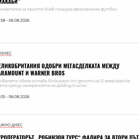
МАКАБИ”
мчетата на Христо Янев показаха феноменален футбол
:58 - 06.08.2026
ИЗНЕС
ЕЛИКОБРИТАНИЯ ОДОБРИ МЕГАСДЕЛКАТА МЕЖДУ
ARAMOUNT И WARNER BROS
иването обаче остава блокирано от делото на 12 американска
та срещу намеренията на Дейвид Елисън
:05 - 06.08.2026
АЖНО ДНЕС
УРОПЕРАТОРЪТ „РОБИНЗОН ТУРС“ ФАЛИРА ЗА ВТОРИ ПЪТ