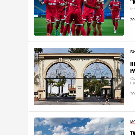
“
Мо
20
Б
В
P
Сл
ща
20
В
Т