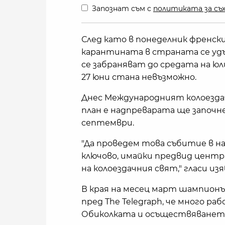
Запознат съм с
политиката за съх
След като в понеделник френск
карантината в страната се удъл
се забраняват до средата на ю
27 юни стана невъзможно.
Днес Международният колоездач
план е надпреварата ще започне 
септември.
"Да проведем това събитие в н
ключово, имайки предвид центр
на колоездачния свят," гласи из
В края на месец март шампионъ
пред The Telegraph, че много 
Обиколката и осъществяването