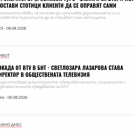
 ОСТАВИ СТОТИЦИ КЛИЕНТИ ДА СЕ ОПРАВЯТ САМИ
мпанията обяви, че не може да изпълнява задълженията си и
съветва туристите да не тръгват към летищата
:01 - 06.08.2026
ИВОТ
ОКАДА ОТ BTV В БНТ - СВЕТЛОЗАРА ЛАЗАРОВА СТАВА
ИРЕКТОР В ОБЩЕСТВЕНАТА ТЕЛЕВИЗИЯ
 ще отговаря за културните, образователните, социалните и
звлекателните предавания на БНТ
:44 - 06.08.2026
АЖНО ДНЕС