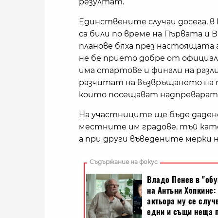
резултат.
Единствените случаи досега, в
са били по време на Първата и
планове бяха през настоящата г
не бе прието добре от официал
има стартове и финали на разл
разчитат на възвръщането на 
които посещават надпреварат
На участниците ще бъде дадено
местните им градове, тъй кат
а при други въведените мерки н