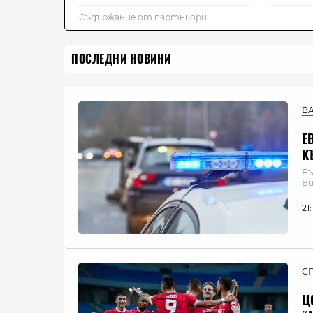
ПОСЛЕДНИ НОВИНИ
В
Е
К
Бъ
Ви
21
С
Ц