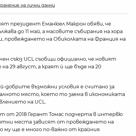
ранение на лични данни
ият президент Еманюел Макрон обяви, че
жава до 11 май, а масовите събирания на хора
ли, провеждането на Обиколката на Франция на
ен съюз UCL съобщи официално, че новият
на 29 август, а краят ѝ ще бъде на 20
ай-добрите възможни условия е считано за
алното място, което то заема в икономиката
явлението на UCL.
т от 2018 Герант Томас подчерта в интервю
работни места зависят от провеждането на
 му ще е много по-важно от крайния