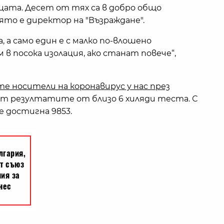
цата. Десет от тях са в добро общо
оято е директор на "Възраждане".
 а само един е с малко по-влошено
 в посока изолация, ако станат повече“,
е носители на коронавирус у нас през
ват резултатите от близо 6 хиляди теста. С
 достигна 9853.