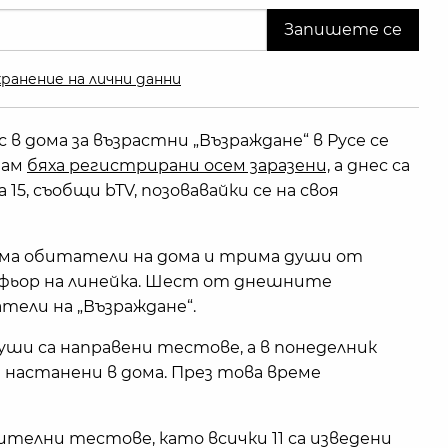
ранение на лични данни
в дома за възрастни „Възраждане“ в Русе се
там
бяха регистрирани осем заразени,
а днес са
5, съобщи bTV, позовавайки се на своя
има обитатели на дома и трима души от
офьор на линейка. Шест от днешните
тели на „Възраждане“.
уши са направени тестове, а в понеделник
 настанени в дома. През това време
ителни тестове, като всички 11 са изведени