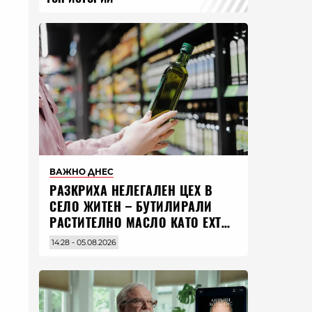
ВАЖНО ДНЕС
РАЗКРИХА НЕЛЕГАЛЕН ЦЕХ В
СЕЛО ЖИТЕН – БУТИЛИРАЛИ
РАСТИТЕЛНО МАСЛО КАТО EXTRA
VIRGIN ЗЕХТИН
14:28 - 05.08.2026