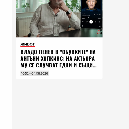
ЖИВОТ
ВЛАДO ПЕНЕВ В "ОБУВКИТЕ" НА
АНТЪНИ ХОПКИНС: НА АКТЬОРА
МУ СЕ СЛУЧВАТ ЕДНИ И СЪЩИ
НЕЩА ПО ЦЕЛИЯ СВЯТ
10:52 - 04.08.2026