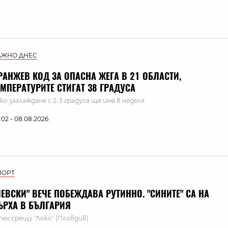
АЖНО ДНЕС
РАНЖЕВ КОД ЗА ОПАСНА ЖЕГА В 21 ОБЛАСТИ,
ЕМПЕРАТУРИТЕ СТИГАТ 38 ГРАДУСА
ко захлаждане с 2-3 градуса ще има в неделя
:02 - 08.08.2026
ПОРТ
ЛЕВСКИ" ВЕЧЕ ПОБЕЖДАВА РУТИННО. "СИНИТЕ" СА НА
ЪРХА В БЪЛГАРИЯ
пех срещу "Локо" (Пловдив)