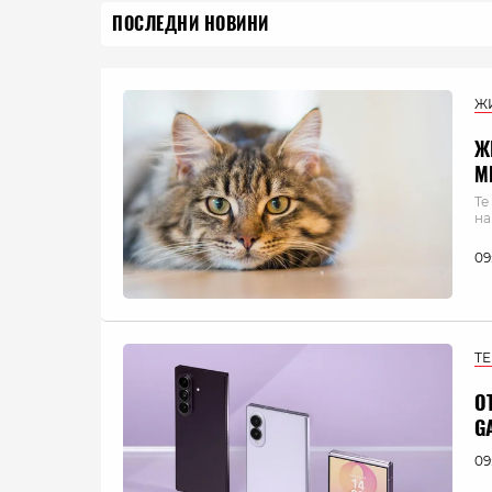
ПОСЛЕДНИ НОВИНИ
Ж
Ж
М
Те
на
09
Т
О
G
09