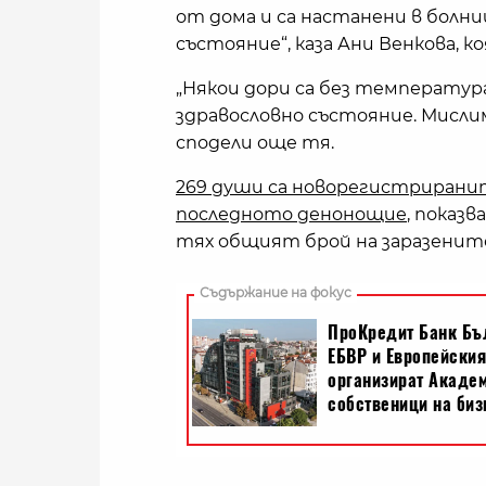
от дома и са настанени в болни
състояние“, каза Ани Венкова, к
„Някои дори са без температура,
здравословно състояние. Мислим
сподели още тя.
269 души са новорегистриранит
последното денонощие
, показ
тях общият брой на заразените