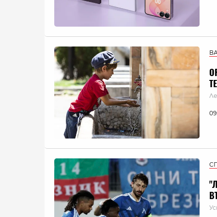
В
О
Т
Ле
09
С
"
В
Ус