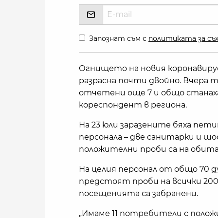
Запознат съм с
политиката за съх
Огнището на новия коронавирус 
разрасна почти двойно. Вчера 
отчетени още 7 и общо станаха 1
кореспондент в региона.
На 23 юли заразените бяха пет
персонала – две санитарки и ш
положителни проби са на обита
На целия персонал от общо 70 д
предстоят проби на всички 200
посещенията са забранени.
„Имаме 11 потребители с полож