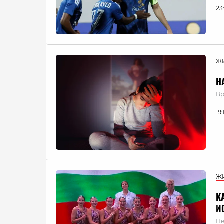
23
Ж
Н
Вр
19
Ж
К
И
Пе