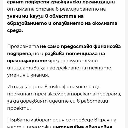
грант подкрепя граждански организации
от цялата страна в реализирането на
значими каузи в областта на
образованието и опазването на околната
среда.
Програмата
не само предоставя финансова
подкрепа
, но и
развива потенциала на
организациите
чрез допълнителни
инициативи за надграждане на техните
умения и знания.
И тази година всички финалисти ще
преминат през акселераторската програма,
за да доразвият идеите си в работещи
проекти.
Първата лаборатория се проведе в края на
март и предложи
интензивна двудневна