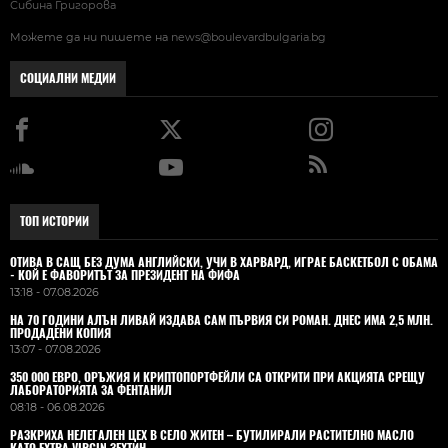
Сибина Григорова
Можете да ни пишете на
news@boulevardbulgaria.bg
СОЦИАЛНИ МЕДИИ
ТОП ИСТОРИИ
ОТИВА В САЩ БЕЗ ДУМА АНГЛИЙСКИ, УЧИ В ХАРВАРД, ИГРАЕ БАСКЕТБОЛ С ОБАМА
- КОЙ Е ФАВОРИТЪТ ЗА ПРЕЗИДЕНТ НА ФИФА
13:18 - 07.08.2026
НА 70 ГОДИНИ АЛЪН ЛИВАЙ ИЗДАВА САМ ПЪРВИЯ СИ РОМАН. ДНЕС ИМА 2,5 МЛН.
ПРОДАДЕНИ КОПИЯ
13:07 - 07.08.2026
350 000 ЕВРО, ОРЪЖИЯ И КРИПТОПОРТФЕЙЛИ СА ОТКРИТИ ПРИ АКЦИЯТА СРЕЩУ
ЛАБОРАТОРИЯТА ЗА ФЕНТАНИЛ
08:18 - 06.08.2026
РАЗКРИХА НЕЛЕГАЛЕН ЦЕХ В СЕЛО ЖИТЕН – БУТИЛИРАЛИ РАСТИТЕЛНО МАСЛО
КАТО EXTRA VIRGIN ЗЕХТИН