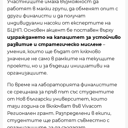
Участниците имаха възможност да
работят в малки групи, да обменят опит с
други финалисти и да получат
индивидуални насоки от експертите на
БЦНП. Основен акцент бе поставен върху
изграждането на капацитет за устойчиво
развитие и стратегическо мислене
–
умения, които ще бъдат от ключово
значение не само в рамките на текущите
проекти, но и за бъдещи инициативи на
организациите.
По време на лабораторията финалистите
се срещнаха за пръв път със студентите
от Нов български университет, които
тази година се включват във Vivacom
Регионален грант. Разпределени в екипи,
студентите ще работят съвместно с
организациите, за да създадат