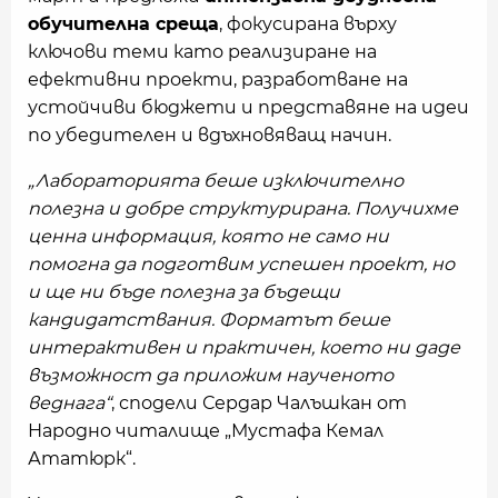
обучителна среща
, фокусирана върху
ключови теми като реализиране на
ефективни проекти, разработване на
устойчиви бюджети и представяне на идеи
по убедителен и вдъхновяващ начин.
„Лабораторията беше изключително
полезна и добре структурирана. Получихме
ценна информация, която не само ни
помогна да подготвим успешен проект, но
и ще ни бъде полезна за бъдещи
кандидатствания. Форматът беше
интерактивен и практичен, което ни даде
възможност да приложим наученото
веднага“
, сподели Сердар Чалъшкан от
Народно читалище „Мустафа Кемал
Ататюрк“.