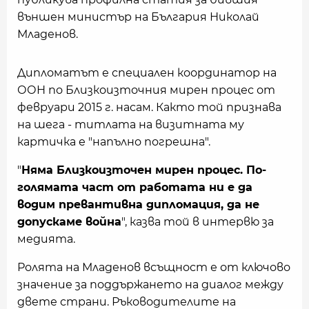
външен министър на България Николай
Младенов.
Дипломатът е специален координатор на
ООН по Близкоизточния мирен процес от
февруари 2015 г. насам. Както той признава
на шега - титлата на визитната му
картичка е "напълно погрешна".
"
Няма Близкоизточен мирен процес. По-
голямата част от работата ни е да
водим превантивна дипломация, да не
допускаме война
", казва той в интервю за
медията.
Ролята на Младенов всъщност е от ключово
значение за поддържането на диалог между
двете страни. Ръководителите на