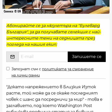
Снимка: © UN
Абонирайте се за нюзлетъра на "Булевард
България", за да получавате селекция с най-
интересните теми на седмицата през
погледа на нашия екип:
Запознат съм с
политиката за съхранение
на лични данни
"Докато напрежението в Близкия Изток
расте, той може да се окаже последният
човек с шанс да посредничи за мир" - това е
заглавието, под което Washington Post
публикува профилна статия за бившия