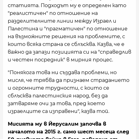
статията. Подходът му е определен като
"реалистичен" по отношение на
разделителните линии между Израел и
Палестина и "прагматичен" по отношение
на възможните решения на проблемите, с
които всяка страна се сблъсква. Казва, че е
важно да запази позицията си на "справедлив
и честен посредник" в мирния процес.
"Понякога това ни създава проблеми, но
мисля, че трябва да признаем страданието
и огромните трудности, с които се
сблъсква палестинския народ, без да
затваряме очи за това, пред което
израелците са изправени", казва той.
Мисията му в Йерусалим започва в
началото на 2015 г. само шест месеца след