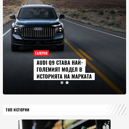
АЛЕРИЯ
ГАЛЕ
AUDI Q9 СТАВА НАЙ-
СЕ
ГОЛЕМИЯТ МОДЕЛ В
ГЛ
ИСТОРИЯТА НА МАРКАТА
20
ТОП ИСТОРИИ