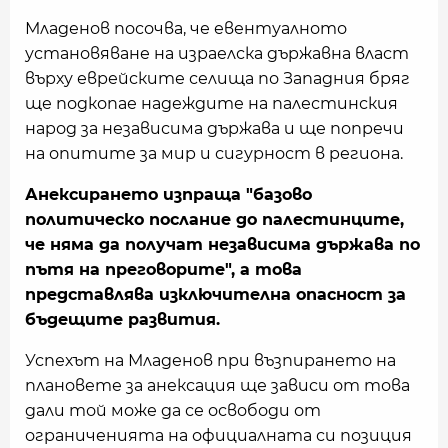
Младенов посочва, че евентуалното
установяване на израелска държавна власт
върху еврейските селища по Западния бряг
ще подкопае надеждите на палестинския
народ за независима държава и ще попречи
на опитите за мир и сигурност в региона.
Анексирането изпраща "базово
политическо послание до палестинците,
че няма да получат независима държава по
пътя на преговорите", а това
представлява изключителна опасност за
бъдещите развития.
Успехът на Младенов при възпирането на
плановете за анексация ще зависи от това
дали той може да се освободи от
ограниченията на официалната си позиция