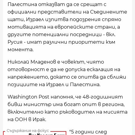
Палестина отказват да се срещат с
официални представители на Съединените
щати, Израел изпитва подозрения спрямо
мотивацията на европейските страни, а
другите потенциални посредници - вкл.
Русия - имат различни приоритети към
момента.
Николай Младенов е човекът, чиято
отговорност е да не допуска ескалация на
напрежението, докато се опитва да сближи
позициите на Израел и Палестина.
Washington Post напомня, че 48-годишният
бивш министър има богат опит в региона,
включително като ръководител на мисията
на ООН в Ирак.
"5 години след