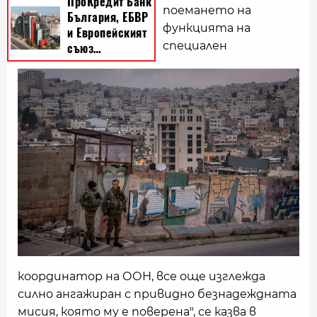
поемането на
функцията на
специален
координатор на ООН, все още изглежда
силно ангажиран с привидно безнадеждната
мисия, която му е поверена", се казва в