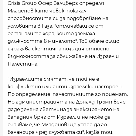
Crisis Group Офер Залцберг определя
Младенов като човек, показал
способностите си за подобряване на
условията в Газа, "отличаващ се от
останалите хора, които заемаха
длъжността в миналото". Той обаче също
изразява скептична позиция относно
възможността за сближаване на Израел и
Палестина.
"Израелците смятат, че той не е
конфликтно или антиизраелски настроен.
По определение, палестинците го приемат.
Но администрацията на Доналд Тръмп вече
даде зелена светлина за анексирането на
Западния бряг от Израел, и не може да
очакваме, че Младенов ще успее да го
балансира чрез службата си", казва той.