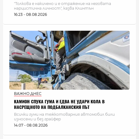
"Толкова е накичено и е отражение на неговата
нарцистична личност", казва Клинтън
16:23 - 08.08.2026
ВАЖНО ДНЕС
КАМИОН СПУКА ГУМА И ЕДВА НЕ УДАРИ КОЛА В
НАСРЕЩНОТО НА ПОДБАЛКАНСКИЯ ПЪТ
Всички гуми на тежкотоварния автомобил били
износени и без грайфер
14:07 - 08.08.2026