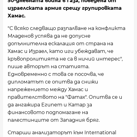
50-дневната война в Газа, поведена от
израелската армия срещу групировката
Хамас.
"С всяко следващо разпалване на конфликта
Младенов успява да не допусне
допълнителна ескалация от страна на
Хамас и Израел, като иги убеждават, че
кръвопролитията не са в ничий интерес",
пише авторът на статията.
Едновременно с това се посочва, че
дипломатът се опитва да снижи
напрежението между Хамас и
правителството на "Фатах". Опитва се и
да ангажира Египет и Катар за
финансовото подпомагане на
палестинците от Западния бряг.
Старши анализаторът към International